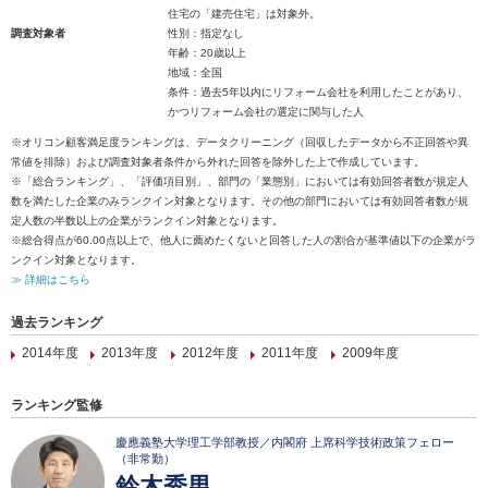
住宅の「建売住宅」は対象外。
調査対象者
性別：指定なし
年齢：20歳以上
地域：全国
条件：過去5年以内にリフォーム会社を利用したことがあり、
かつリフォーム会社の選定に関与した人
※オリコン顧客満足度ランキングは、データクリーニング（回収したデータから不正回答や異
常値を排除）および調査対象者条件から外れた回答を除外した上で作成しています。
※「総合ランキング」、「評価項目別」、部門の「業態別」においては有効回答者数が規定人
数を満たした企業のみランクイン対象となります。その他の部門においては有効回答者数が規
定人数の半数以上の企業がランクイン対象となります。
※総合得点が60.00点以上で、他人に薦めたくないと回答した人の割合が基準値以下の企業がラ
ンクイン対象となります。
≫ 詳細はこちら
過去ランキング
2014年度
2013年度
2012年度
2011年度
2009年度
ランキング監修
慶應義塾大学理工学部教授／内閣府 上席科学技術政策フェロー
（非常勤）
鈴木秀男