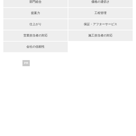
部門総合
価格の適切さ
提案力
工程管理
仕上がり
保証・アフターサービス
営業担当者の対応
施工担当者の対応
会社の信頼性
PR