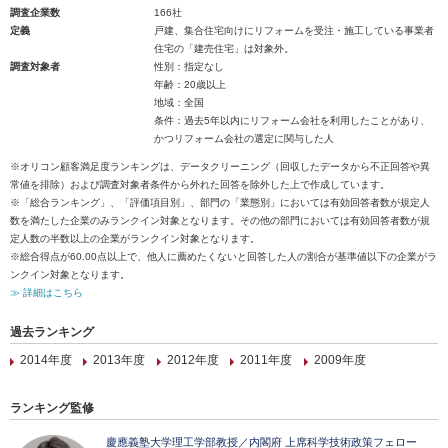
調査企業数
166社
定義
戸建、集合住宅向けにリフォームを受注・施工している事業者
住宅の「建売住宅」は対象外。
調査対象者
性別：指定なし
年齢：20歳以上
地域：全国
条件：過去5年以内にリフォーム会社を利用したことがあり、
かつリフォーム会社の選定に関与した人
※オリコン顧客満足度ランキングは、データクリーニング（回収したデータから不正回答や異
常値を排除）および調査対象者条件から外れた回答を除外した上で作成しています。
※「総合ランキング」、「評価項目別」、部門の「業態別」においては有効回答者数が規定人
数を満たした企業のみランクイン対象となります。その他の部門においては有効回答者数が規
定人数の半数以上の企業がランクイン対象となります。
※総合得点が60.00点以上で、他人に薦めたくないと回答した人の割合が基準値以下の企業がラ
ンクイン対象となります。
≫ 詳細はこちら
過去ランキング
2014年度
2013年度
2012年度
2011年度
2009年度
ランキング監修
慶應義塾大学理工学部教授／内閣府 上席科学技術政策フェロー