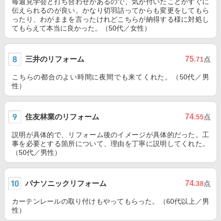
毎週見学会と打ち合わせがあるので、気が付いたことがすぐに
伝えられるのが良い。かなり切羽詰ってからも変更をしてもら
ったり、わがままを言ったけれどこちらが納得する様に対処し
てもらえて本当に良かった。（50代／女性）
三井のリフォーム
75
.71
点
こちらの都合のよい時間に夜間でも来てくれた。（50代／男
性）
住友林業のリフォーム
74
.55
点
説明が具体的で、リフォーム後のイメージが具体的だった。工
事を必要とする箇所について、理由を丁寧に説明してくれた。
（50代／男性）
パナソニックリフォーム
74
.38
点
カーテンレールの取り付けもやってもらった。（60代以上／男
性）