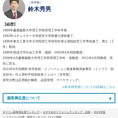
（非常勤）
鈴木秀男
【経歴】
1989年慶應義塾大学理工学部管理工学科卒業。
1992年ロチェスター大学経営大学院修士課程修了。
1996年東京工業大学大学院理工学研究科博士課程経営工学専攻修了。博士（工
学）取得。
1996年筑波大学社会工学系・講師。2002年6月同助教授。
2008年4月慶應義塾大学理工学部管理工学科・准教授。2011年4月同教授、現
在に至る。
2023年4月内閣府 科学技術・イノベーション推進事務局参事官（インフラ・防
災担当）付上席科学技術政策フェロー（非常勤）
研究分野は応用統計解析、品質管理、マーケティング。
≫鈴木研究室についての詳細はこちら
顧客満足度について
オリコン顧客満足度ランキング
おすすめのリフォームランキング・比較
2015年版
リフォームの窓・建具ランキング・口コミ情報