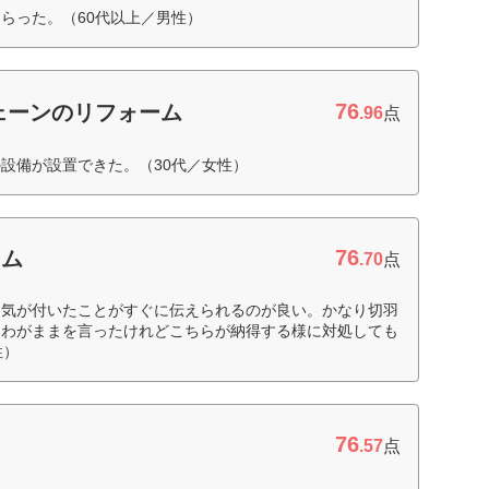
らった。（60代以上／男性）
76
ェーンのリフォーム
.96
点
設備が設置できた。（30代／女性）
76
ーム
.70
点
、気が付いたことがすぐに伝えられるのが良い。かなり切羽
、わがままを言ったけれどこちらが納得する様に対処しても
性）
76
.57
点