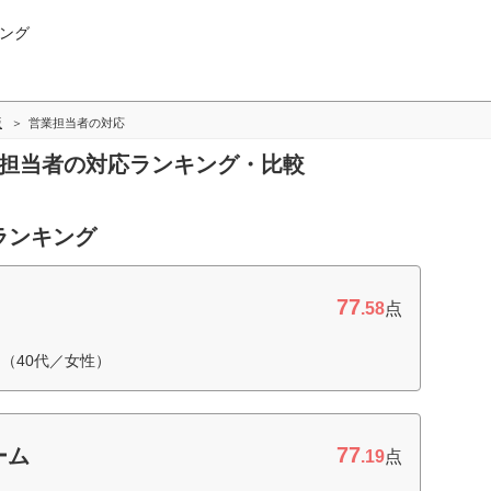
ング
版
営業担当者の対応
業担当者の対応ランキング・比較
ランキング
77
.58
点
（40代／女性）
77
ーム
.19
点