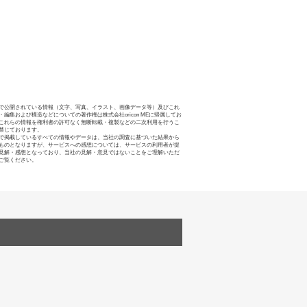
で公開されている情報（文字、写真、イラスト、画像データ等）及びこれ
・編集および構造などについての著作権は株式会社oricon MEに帰属してお
これらの情報を権利者の許可なく無断転載・複製などの二次利用を行うこ
禁じております。
で掲載しているすべての情報やデータは、当社の調査に基づいた結果から
ものとなりますが、サービスへの感想については、サービスの利用者が提
見解・感想となっており、当社の見解・意見ではないことをご理解いただ
ご覧ください。