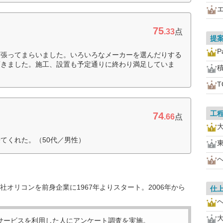
75
.33
点
提
P
頑張ってまらいました。いろいろなメーカーを選んだりする
頂きました。施工、設置も予定通りに終わり満足していま
工
74
.66
点
てくれた。（50代／男性）
オリコンを前身企業に1967年よりスタート。2006年から
仕
サービスを利用した
人にアンケート調査を実施。