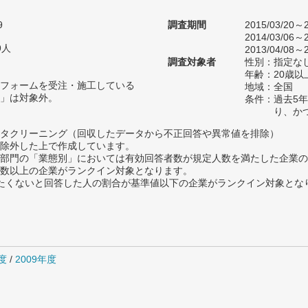
9
調査期間
2015/03/20～2
2014/03/06～2
9人
2013/04/08～2
調査対象者
性別：指定な
年齢：20歳以
フォームを受注・施工している
地域：全国
」は対象外。
条件：過去5
り、か
タクリーニング（回収したデータから不正回答や異常値を排除）
除外した上で作成しています。
部門の「業態別」においては有効回答者数が規定人数を満たした企業の
数以上の企業がランクイン対象となります。
薦めたくないと回答した人の割合が基準値以下の企業がランクイン対象とな
度
/
2009年度