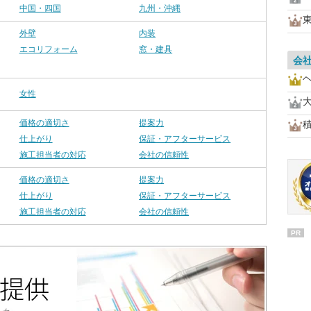
中国・四国
九州・沖縄
外壁
内装
エコリフォーム
窓・建具
会
女性
価格の適切さ
提案力
仕上がり
保証・アフターサービス
施工担当者の対応
会社の信頼性
価格の適切さ
提案力
仕上がり
保証・アフターサービス
施工担当者の対応
会社の信頼性
PR