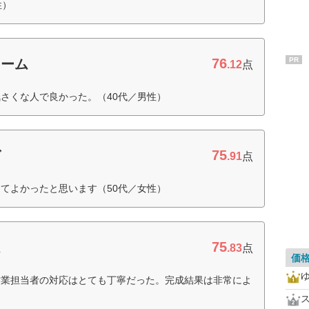
性）
76
PR
ォーム
.12
点
さくな人で良かった。（40代／男性）
75
グ
.91
点
てよかったと思います（50代／女性）
75
ム
.83
点
価
営業担当者の対応はとても丁寧だった。完成結果は非常によ