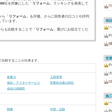
166
社を対象にした「
リフォーム
」ランキングを発表して
から「
リフォーム
」を評価。さらに回答者の口コミや評判
保
しています。
からも比較することで「
リフォーム
」選びにお役立てくだ
P
営
て比較することが出来ます。
P
提案力
工程管理
保証・アフターサービス
営業担当者の対応
会社の信頼性
施
関東
中部・北陸
P