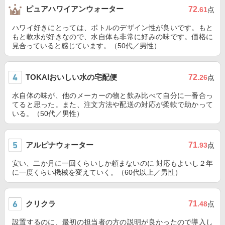
ピュアハワイアンウォーター
72
.61
点
ハワイ好きにとっては、ボトルのデザイン性が良いです。もと
もと軟水が好きなので、水自体も非常に好みの味です。価格に
見合っていると感じています。（50代／男性）
TOKAIおいしい水の宅配便
72
.26
点
水自体の味が、他のメーカーの物と飲み比べて自分に一番合っ
てると思った。また、注文方法や配送の対応が柔軟で助かって
いる。（50代／男性）
アルピナウォーター
71
.93
点
安い、二か月に一回くらいしか頼まないのに 対応もよいし２年
に一度くらい機械を変えていく。（60代以上／男性）
クリクラ
71
.48
点
設置するのに、最初の担当者の方の説明が良かったので導入し