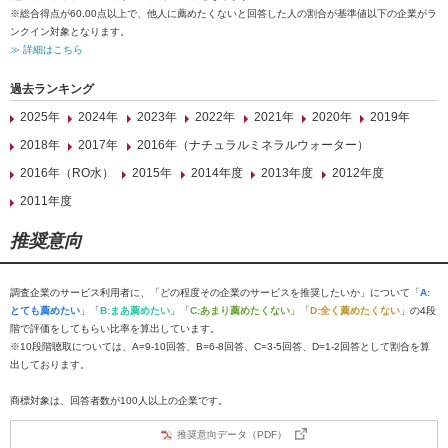
※総合得点が60.00点以上で、他人に薦めたくないと回答した人の割合が基準値以下の企業がラ
ンクイン対象となります。
≫ 詳細はこちら
過去ランキング
2025年
2024年
2023年
2022年
2021年
2020年
2019年
2018年
2017年
2016年（ナチュラルミネラルウォーター）
2016年（RO水）
2015年
2014年度
2013年度
2012年度
2011年度
推奨意向
調査企業のサービス利用者に、「どの程度その企業のサービスを推奨したいか」について「
A:
とても薦めたい
」「
B:まあ薦めたい
」「
C:あまり薦めたくない
」「
D:全く薦めたくない
」の4段
階で評価をしてもらい比率を算出しています。
※10段階聴取については、A=9-10回答、B=6-8回答、C=3-5回答、D=1-2回答として割合を算
出しております。
商標対象は、回答者数が100人以上の企業です。
推奨意向データ（PDF）