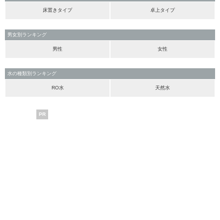
床置きタイプ
卓上タイプ
男女別ランキング
男性
女性
水の種類別ランキング
RO水
天然水
PR