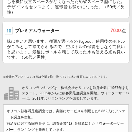
しを機に設置スペースがなくなったため省スペース型にした。
デザインもセンスよく、運転音も静かになった。（50代／男
性）
プレミアムウォーター
70
.88
点
味は良いと思います。種類が選べるのもgood。使用後のボトル
がごみとして捨てられるので、空ボトルの保管をしなくて良い
と思います。最後にボトルを壊して残った水も使える点も良い
です。（50代／男性）
※企業名下のアイコンは当該企業で取り扱っている水の種類を表しております。
オリコンランキングは、株式会社オリコンを前身企業に1967年より
スタート。2006年からは顧客満足度調査を開始。ウォーターサーバ
ーは、2011年よりランキングを発表しています。
オリコン顧客満足度調査では、実際にサービスを利用した
6,862
人にアンケ
ート調査を実施。
満足度に関する回答を基に、調査企業
41
社を対象にした「
ウォーターサー
バー
」ランキングを発表しています。