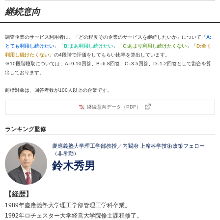
継続意向
調査企業のサービス利用者に、「どの程度その企業のサービスを継続したいか」について「
A:
とても利用し続けたい
」「
B:まあ利用し続けたい
」「
C:あまり利用し続けたくない
」「
D:全く
利用し続けたくない
」の4段階で評価をしてもらい比率を算出しています。
※10段階聴取については、A=9-10回答、B=6-8回答、C=3-5回答、D=1-2回答として割合を算
出しております。
商標対象は、回答者数が100人以上の企業です。
継続意向データ（PDF）
ランキング監修
慶應義塾大学理工学部教授／内閣府 上席科学技術政策フェロー
（非常勤）
鈴木秀男
【経歴】
1989年慶應義塾大学理工学部管理工学科卒業。
1992年ロチェスター大学経営大学院修士課程修了。