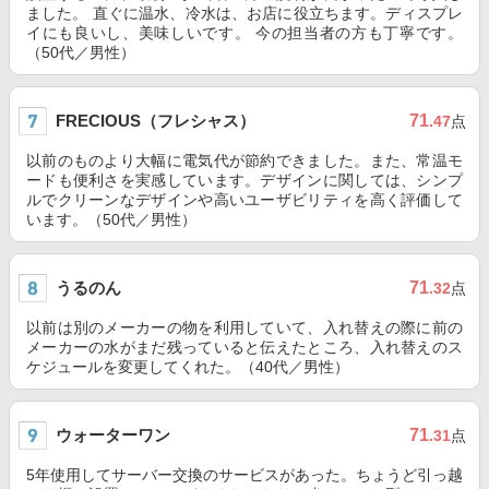
ました。 直ぐに温水、冷水は、お店に役立ちます。ディスプレ
イにも良いし、美味しいです。 今の担当者の方も丁寧です。
（50代／男性）
FRECIOUS（フレシャス）
71
.47
点
以前のものより大幅に電気代が節約できました。また、常温モ
ードも便利さを実感しています。デザインに関しては、シンプ
ルでクリーンなデザインや高いユーザビリティを高く評価して
います。（50代／男性）
うるのん
71
.32
点
以前は別のメーカーの物を利用していて、入れ替えの際に前の
メーカーの水がまだ残っていると伝えたところ、入れ替えのス
ケジュールを変更してくれた。（40代／男性）
ウォーターワン
71
.31
点
5年使用してサーバー交換のサービスがあった。ちょうど引っ越