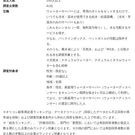
規定人数
100人以上
調査企業数
41社
定義
ウォーターサーバーとは、専用のボトルをセットするだけで、
いつでも冷水・温水が使用できる給水・給湯器機。（冷水・常
温水のみのサーバーもあり）
これらをレンタル（一部、無料貸与有り）し、水を宅配するサ
ービスを指す。
※なお、バックインボックス、ペットボトルの宅配は除外す
る。
そのうち、農水省により「天然水」および「RO水」と分類さ
れる水を調査対象とする。
※天然水：ナチュラルウォーター、ナチュラルミネラルウォー
ターを含む総称
調査対象者
性別：指定なし
年齢：20歳以上
地域：全国
条件：現在、家庭用ウォーターサーバー（ウォーターディスペ
ンサー）をキャンペーン期間を除き2ヶ月以上継続して利用し
ており、かつ家庭用ウォーターサーバー（ウォーターディスペ
ンサー）の選定に関与した人
※オリコン顧客満足度ランキングは、データクリーニング（回収したデータから不正回答や異
常値を排除）および調査対象者条件から外れた回答を除外した上で作成しています。
※「総合ランキング」、「評価項目別」、部門の「業態別」においては有効回答者数が規定人
数を満たした企業のみランクイン対象となります。その他の部門においては有効回答者数が規
定人数の半数以上の企業がランクイン対象となります。