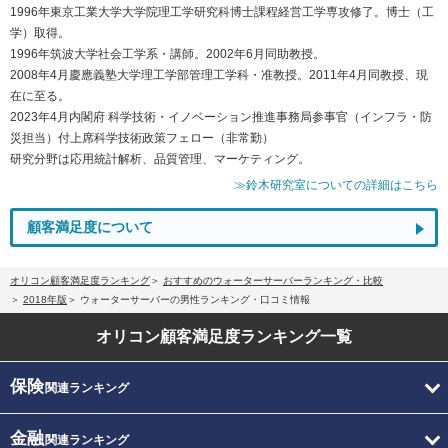
1996年東京工業大学大学院理工学研究科博士課程経営工学専攻修了。博士（工
学）取得。
1996年筑波大学社会工学系・講師。2002年6月同助教授。
2008年4月慶應義塾大学理工学部管理工学科・准教授。2011年4月同教授、現
在に至る。
2023年4月内閣府 科学技術・イノベーション推進事務局参事官（インフラ・防
災担当）付上席科学技術政策フェロー（非常勤）
研究分野は応用統計解析、品質管理、マーケティング。
≫鈴木研究室についての詳細はこちら
顧客満足度について
オリコン顧客満足度ランキング
おすすめのウォーターサーバーランキング・比較
2018年版
ウォーターサーバーの男性ランキング・口コミ情報
オリコン顧客満足度
ランキング一覧
保険
関連ランキング
金融
関連ランキング