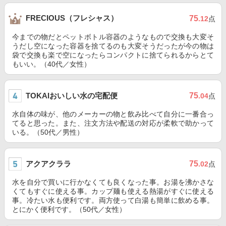
FRECIOUS（フレシャス）
75
.12
点
今までの物だとペットボトル容器のようなもので交換も大変そ
うだし空になった容器を捨てるのも大変そうだったが今の物は
袋で交換も楽で空になったらコンパクトに捨てられるからとて
もいい。（40代／女性）
TOKAIおいしい水の宅配便
75
.04
点
水自体の味が、他のメーカーの物と飲み比べて自分に一番合っ
てると思った。また、注文方法や配送の対応が柔軟で助かって
いる。（50代／男性）
アクアクララ
75
.02
点
水を自分で買いに行かなくても良くなった事。お湯を沸かさな
くてもすぐに使える事。カップ麺も使える熱湯がすぐに使える
事。冷たい水も便利です。両方使って白湯も簡単に飲める事。
とにかく便利です。（50代／女性）