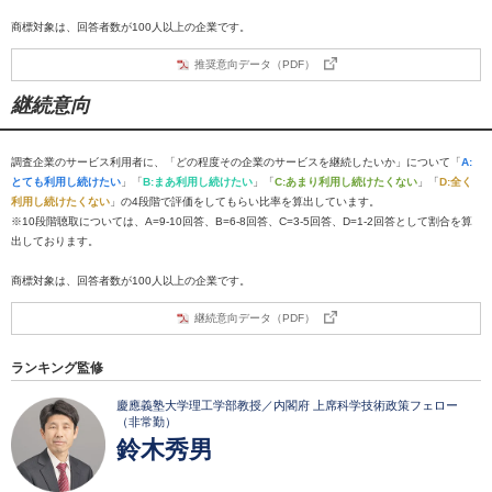
商標対象は、回答者数が100人以上の企業です。
推奨意向データ（PDF）
継続意向
調査企業のサービス利用者に、「どの程度その企業のサービスを継続したいか」について「
A:
とても利用し続けたい
」「
B:まあ利用し続けたい
」「
C:あまり利用し続けたくない
」「
D:全く
利用し続けたくない
」の4段階で評価をしてもらい比率を算出しています。
※10段階聴取については、A=9-10回答、B=6-8回答、C=3-5回答、D=1-2回答として割合を算
出しております。
商標対象は、回答者数が100人以上の企業です。
継続意向データ（PDF）
ランキング監修
慶應義塾大学理工学部教授／内閣府 上席科学技術政策フェロー
（非常勤）
鈴木秀男