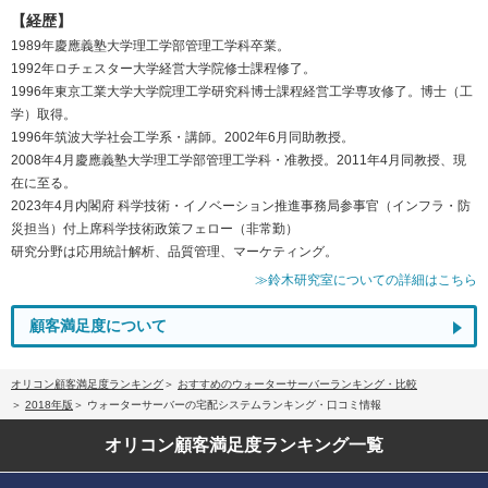
【経歴】
1989年慶應義塾大学理工学部管理工学科卒業。
1992年ロチェスター大学経営大学院修士課程修了。
1996年東京工業大学大学院理工学研究科博士課程経営工学専攻修了。博士（工
学）取得。
1996年筑波大学社会工学系・講師。2002年6月同助教授。
2008年4月慶應義塾大学理工学部管理工学科・准教授。2011年4月同教授、現
在に至る。
2023年4月内閣府 科学技術・イノベーション推進事務局参事官（インフラ・防
災担当）付上席科学技術政策フェロー（非常勤）
研究分野は応用統計解析、品質管理、マーケティング。
≫鈴木研究室についての詳細はこちら
顧客満足度について
オリコン顧客満足度ランキング
おすすめのウォーターサーバーランキング・比較
2018年版
ウォーターサーバーの宅配システムランキング・口コミ情報
オリコン顧客満足度
ランキング一覧