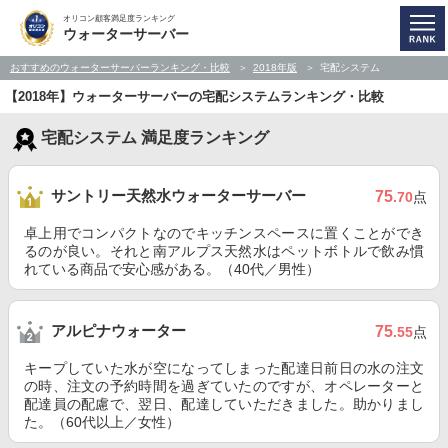
オリコン顧客満足度ランキング
ウォーターサーバー
おすすめのウォーターサーバーランキング・比較
2018年版
宅配システム
【2018年】ウォーターサーバーの宅配システムランキング・比較
宅配システム 満足度ランキング
サントリー天然水ウォーターサーバー
75
.70
点
卓上用でコンパクトなのでキッチンスペースに置くことができ
るのが良い。それと南アルプス天然水はペットボトルで飲み慣
れている商品で安心感がある。（40代／男性）
アルピナウォーター
75
.55
点
キープしていた水が空になってしまった配達日前日の水の注文
の時、注文の予約時間を過ぎていたのですが、オペレーターと
配達員の配慮で、翌日、配達していただきました。助かりまし
た。（60代以上／女性）