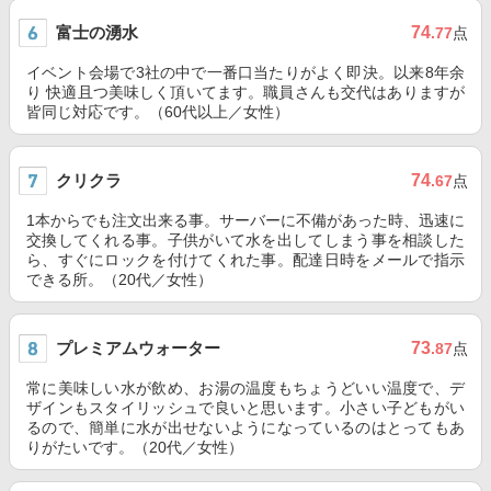
富士の湧水
74
.77
点
イベント会場で3社の中で一番口当たりがよく即決。以来8年余
り 快適且つ美味しく頂いてます。職員さんも交代はありますが
皆同じ対応です。（60代以上／女性）
クリクラ
74
.67
点
1本からでも注文出来る事。サーバーに不備があった時、迅速に
交換してくれる事。子供がいて水を出してしまう事を相談した
ら、すぐにロックを付けてくれた事。配達日時をメールで指示
できる所。（20代／女性）
プレミアムウォーター
73
.87
点
常に美味しい水が飲め、お湯の温度もちょうどいい温度で、デ
ザインもスタイリッシュで良いと思います。小さい子どもがい
るので、簡単に水が出せないようになっているのはとってもあ
りがたいです。（20代／女性）