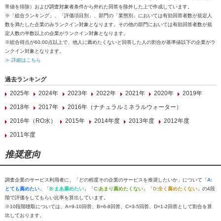
常値を排除）および調査対象者条件から外れた回答を除外した上で作成しています。
※「総合ランキング」、「評価項目別」、部門の「業態別」においては有効回答者数が規定人
数を満たした企業のみランクイン対象となります。その他の部門においては有効回答者数が規
定人数の半数以上の企業がランクイン対象となります。
※総合得点が60.00点以上で、他人に薦めたくないと回答した人の割合が基準値以下の企業がラ
ンクイン対象となります。
≫ 詳細はこちら
過去ランキング
2025年
2024年
2023年
2022年
2021年
2020年
2019年
2018年
2017年
2016年（ナチュラルミネラルウォーター）
2016年（RO水）
2015年
2014年度
2013年度
2012年度
2011年度
推奨意向
調査企業のサービス利用者に、「どの程度その企業のサービスを推奨したいか」について「
A:
とても薦めたい
」「
B:まあ薦めたい
」「
C:あまり薦めたくない
」「
D:全く薦めたくない
」の4段
階で評価をしてもらい比率を算出しています。
※10段階聴取については、A=9-10回答、B=6-8回答、C=3-5回答、D=1-2回答として割合を算
出しております。