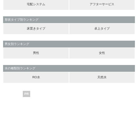
宅配システム
アフターサービス
形状タイプ別ランキング
床置きタイプ
卓上タイプ
男女別ランキング
男性
女性
水の種類別ランキング
RO水
天然水
PR