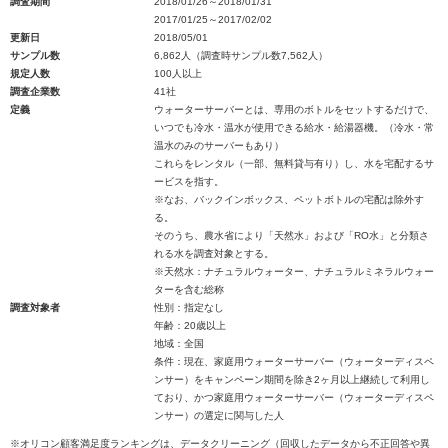
調査期間
2018/01/26～2018/01/31
2017/01/25～2017/02/02
更新日
2018/05/01
サンプル数
6,862人（調査時サンプル数7,562人）
規定人数
100人以上
調査企業数
41社
定義
ウォーターサーバーとは、専用のボトルをセットするだけで、
いつでも冷水・温水が使用できる給水・給湯器機。（冷水・常
温水のみのサーバーもあり）
これらをレンタル（一部、無料貸与有り）し、水を宅配するサ
ービスを指す。
※なお、バックインボックス、ペットボトルの宅配は除外す
る。
そのうち、農水省により「天然水」および「RO水」と分類さ
れる水を調査対象とする。
※天然水：ナチュラルウォーター、ナチュラルミネラルウォー
ターを含む総称
調査対象者
性別：指定なし
年齢：20歳以上
地域：全国
条件：現在、家庭用ウォーターサーバー（ウォーターディスペ
ンサー）をキャンペーン期間を除き2ヶ月以上継続して利用し
ており、かつ家庭用ウォーターサーバー（ウォーターディスペ
ンサー）の選定に関与した人
※オリコン顧客満足度ランキングは、データクリーニング（回収したデータから不正回答や異