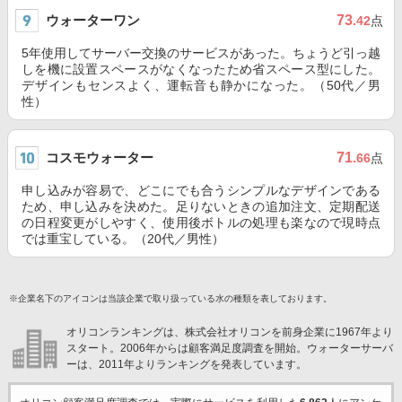
ウォーターワン
73
.42
点
5年使用してサーバー交換のサービスがあった。ちょうど引っ越
しを機に設置スペースがなくなったため省スペース型にした。
デザインもセンスよく、運転音も静かになった。（50代／男
性）
コスモウォーター
71
.66
点
申し込みが容易で、どこにでも合うシンプルなデザインである
ため、申し込みを決めた。足りないときの追加注文、定期配送
の日程変更がしやすく、使用後ボトルの処理も楽なので現時点
では重宝している。（20代／男性）
※企業名下のアイコンは当該企業で取り扱っている水の種類を表しております。
オリコンランキングは、株式会社オリコンを前身企業に1967年より
スタート。2006年からは顧客満足度調査を開始。ウォーターサーバ
ーは、2011年よりランキングを発表しています。