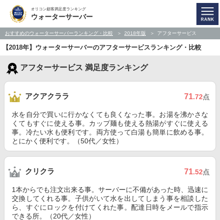
オリコン顧客満足度ランキング
ウォーターサーバー
おすすめのウォーターサーバーランキング・比較
2018年版
アフターサービス
【2018年】ウォーターサーバーのアフターサービスランキング・比較
アフターサービス 満足度ランキング
アクアクララ
71
.72
点
水を自分で買いに行かなくても良くなった事。お湯を沸かさな
くてもすぐに使える事。カップ麺も使える熱湯がすぐに使える
事。冷たい水も便利です。両方使って白湯も簡単に飲める事。
とにかく便利です。（50代／女性）
クリクラ
71
.52
点
1本からでも注文出来る事。サーバーに不備があった時、迅速に
交換してくれる事。子供がいて水を出してしまう事を相談した
ら、すぐにロックを付けてくれた事。配達日時をメールで指示
できる所。（20代／女性）