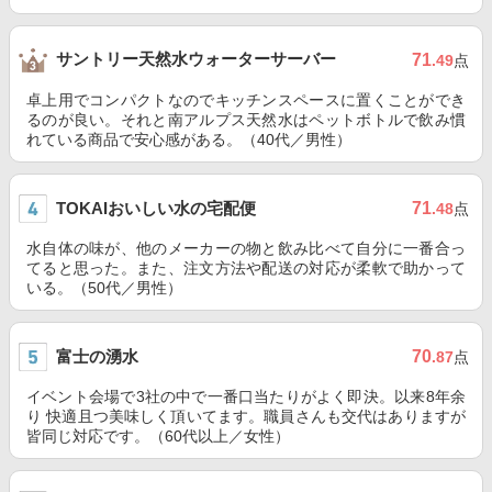
サントリー天然水ウォーターサーバー
71
.49
点
卓上用でコンパクトなのでキッチンスペースに置くことができ
るのが良い。それと南アルプス天然水はペットボトルで飲み慣
れている商品で安心感がある。（40代／男性）
TOKAIおいしい水の宅配便
71
.48
点
水自体の味が、他のメーカーの物と飲み比べて自分に一番合っ
てると思った。また、注文方法や配送の対応が柔軟で助かって
いる。（50代／男性）
富士の湧水
70
.87
点
イベント会場で3社の中で一番口当たりがよく即決。以来8年余
り 快適且つ美味しく頂いてます。職員さんも交代はありますが
皆同じ対応です。（60代以上／女性）