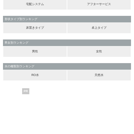
宅配システム
アフターサービス
形状タイプ別ランキング
床置きタイプ
卓上タイプ
男女別ランキング
男性
女性
水の種類別ランキング
RO水
天然水
PR