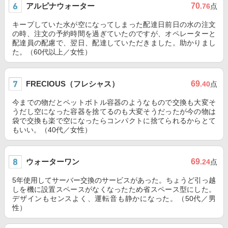
アルピナウォーター
70
.76
点
キープしていた水が空になってしまった配達日前日の水の注文
の時、注文の予約時間を過ぎていたのですが、オペレーターと
配達員の配慮で、翌日、配達していただきました。助かりまし
た。（60代以上／女性）
FRECIOUS（フレシャス）
69
.40
点
今までの物だとペットボトル容器のようなもので交換も大変そ
うだし空になった容器を捨てるのも大変そうだったが今の物は
袋で交換も楽で空になったらコンパクトに捨てられるからとて
もいい。（40代／女性）
ウォーターワン
69
.24
点
5年使用してサーバー交換のサービスがあった。ちょうど引っ越
しを機に設置スペースがなくなったため省スペース型にした。
デザインもセンスよく、運転音も静かになった。（50代／男
性）