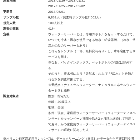
調査期間
2018/01/26～2018/01/31
2017/01/25～2017/02/02
更新日
2018/05/01
サンプル数
6,862人（調査時サンプル数7,562人）
規定人数
100人以上
調査企業数
41社
定義
ウォーターサーバーとは、専用のボトルをセットするだけで、
いつでも冷水・温水が使用できる給水・給湯器機。（冷水・常
温水のみのサーバーもあり）
これらをレンタル（一部、無料貸与有り）し、水を宅配するサ
ービスを指す。
※なお、バックインボックス、ペットボトルの宅配は除外す
る。
そのうち、農水省により「天然水」および「RO水」と分類さ
れる水を調査対象とする。
※天然水：ナチュラルウォーター、ナチュラルミネラルウォー
ターを含む総称
調査対象者
性別：指定なし
年齢：20歳以上
地域：全国
条件：現在、家庭用ウォーターサーバー（ウォーターディスペ
ンサー）をキャンペーン期間を除き2ヶ月以上継続して利用し
ており、かつ家庭用ウォーターサーバー（ウォーターディスペ
ンサー）の選定に関与した人
※オリコン顧客満足度ランキングは、データクリーニング（回収したデータから不正回答や異