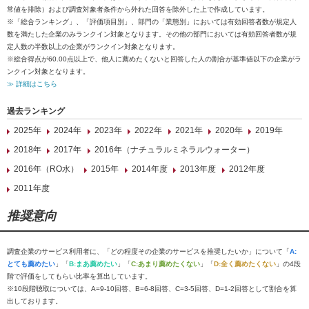
常値を排除）および調査対象者条件から外れた回答を除外した上で作成しています。
※「総合ランキング」、「評価項目別」、部門の「業態別」においては有効回答者数が規定人
数を満たした企業のみランクイン対象となります。その他の部門においては有効回答者数が規
定人数の半数以上の企業がランクイン対象となります。
※総合得点が60.00点以上で、他人に薦めたくないと回答した人の割合が基準値以下の企業がラ
ンクイン対象となります。
≫ 詳細はこちら
過去ランキング
2025年
2024年
2023年
2022年
2021年
2020年
2019年
2018年
2017年
2016年（ナチュラルミネラルウォーター）
2016年（RO水）
2015年
2014年度
2013年度
2012年度
2011年度
推奨意向
調査企業のサービス利用者に、「どの程度その企業のサービスを推奨したいか」について「
A:
とても薦めたい
」「
B:まあ薦めたい
」「
C:あまり薦めたくない
」「
D:全く薦めたくない
」の4段
階で評価をしてもらい比率を算出しています。
※10段階聴取については、A=9-10回答、B=6-8回答、C=3-5回答、D=1-2回答として割合を算
出しております。