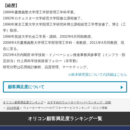
【経歴】
1989年慶應義塾大学理工学部管理工学科卒業。
1992年ロチェスター大学経営大学院修士課程修了。
1996年東京工業大学大学院理工学研究科博士課程経営工学専攻修了。博士（工
学）取得。
1996年筑波大学社会工学系・講師。2002年6月同助教授。
2008年4月慶應義塾大学理工学部管理工学科・准教授。2011年4月同教授、現
在に至る。
2023年4月内閣府 科学技術・イノベーション推進事務局参事官（インフラ・防
災担当）付上席科学技術政策フェロー（非常勤）
研究分野は応用統計解析、品質管理、マーケティング。
≫鈴木研究室についての詳細はこちら
顧客満足度について
オリコン顧客満足度ランキング
おすすめのウォーターサーバーランキング・比較
2018年版
ウォーターサーバーのアフターサービスランキング・口コミ情報
オリコン顧客満足度
ランキング一覧