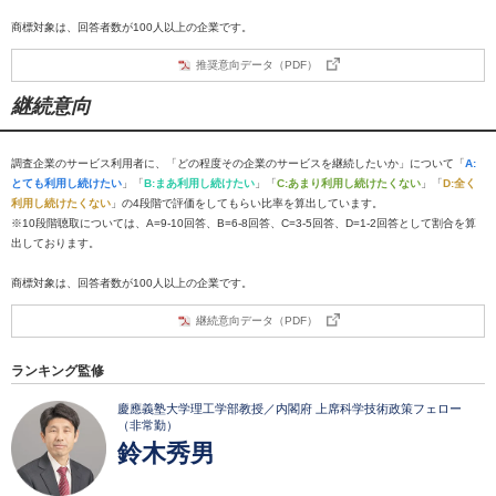
商標対象は、回答者数が100人以上の企業です。
推奨意向データ（PDF）
継続意向
調査企業のサービス利用者に、「どの程度その企業のサービスを継続したいか」について「
A:
とても利用し続けたい
」「
B:まあ利用し続けたい
」「
C:あまり利用し続けたくない
」「
D:全く
利用し続けたくない
」の4段階で評価をしてもらい比率を算出しています。
※10段階聴取については、A=9-10回答、B=6-8回答、C=3-5回答、D=1-2回答として割合を算
出しております。
商標対象は、回答者数が100人以上の企業です。
継続意向データ（PDF）
ランキング監修
慶應義塾大学理工学部教授／内閣府 上席科学技術政策フェロー
（非常勤）
鈴木秀男