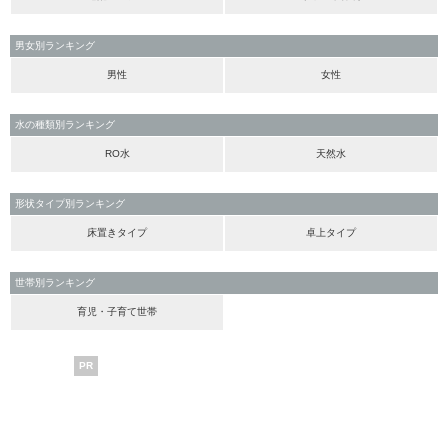
男女別ランキング
男性
女性
水の種類別ランキング
RO水
天然水
形状タイプ別ランキング
床置きタイプ
卓上タイプ
世帯別ランキング
育児・子育て世帯
PR