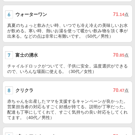
ウォーターワン
71
.14
点
真夏のちょっと飲みたい時、いつでも冷え冷えの美味しいお水
が飲める。寒い時、熱いお湯を使って暖かい飲み物を頂く事が
出来る。などの点は非常に有難いです。（50代／男性）
富士の湧水
70
.85
点
チャイルドロックがついてて、子供に安全。温度選択ができる
ので、いろんな場面に使える。（30代／女性）
クリクラ
70
.47
点
赤ちゃんを出産したママを支援するキャンペーンが良かった。
営業担当者の対応もすごく好感が持てる。説明が丁寧だった。
配達も丁寧にしてくれて、すごく気持ちの良い対応をしてくれ
てます。（40代／男性）