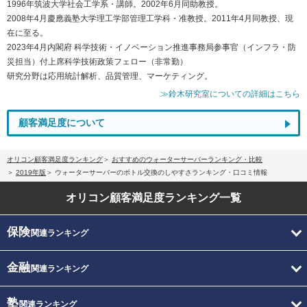
1996年筑波大学社会工学系・講師。2002年6月同助教授。
2008年4月慶應義塾大学理工学部管理工学科・准教授。2011年4月同教授、現
在に至る。
2023年4月内閣府 科学技術・イノベーション推進事務局参事官（インフラ・防
災担当）付上席科学技術政策フェロー（非常勤）
研究分野は応用統計解析、品質管理、マーケティング。
≫鈴木研究室についての詳細はこちら
顧客満足度について
オリコン顧客満足度ランキング
おすすめのウォーターサーバーランキング・比較
2019年版
ウォーターサーバーのボトル交換のしやすさランキング・口コミ情報
オリコン顧客満足度
ランキング一覧
保険
関連ランキング
金融
関連ランキング
塾
関連ランキング