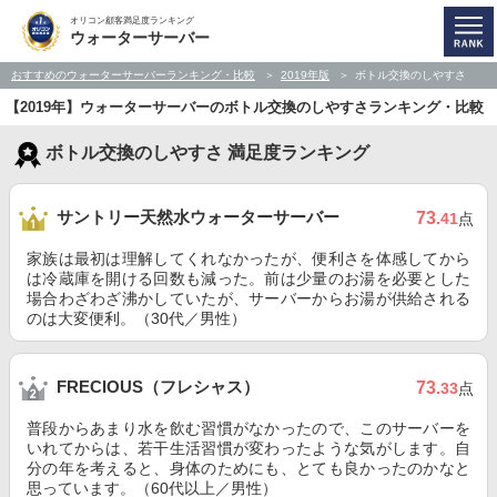
オリコン顧客満足度ランキング
ウォーターサーバー
おすすめのウォーターサーバーランキング・比較
2019年版
ボトル交換のしやすさ
【2019年】ウォーターサーバーのボトル交換のしやすさランキング・比較
ボトル交換のしやすさ 満足度ランキング
サントリー天然水ウォーターサーバー
73
.41
点
家族は最初は理解してくれなかったが、便利さを体感してから
は冷蔵庫を開ける回数も減った。前は少量のお湯を必要とした
場合わざわざ沸かしていたが、サーバーからお湯が供給される
のは大変便利。（30代／男性）
FRECIOUS（フレシャス）
73
.33
点
普段からあまり水を飲む習慣がなかったので、このサーバーを
いれてからは、若干生活習慣が変わったような気がします。自
分の年を考えると、身体のためにも、とても良かったのかなと
思っています。（60代以上／男性）