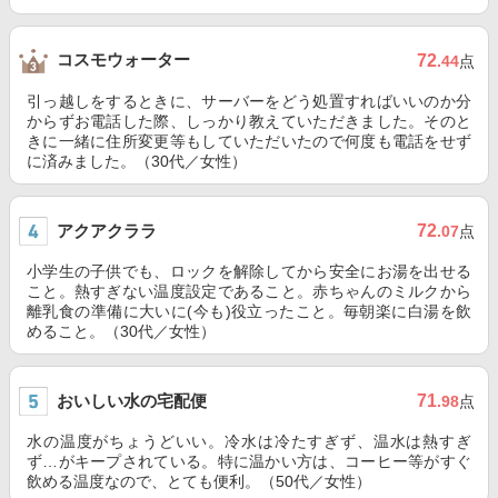
コスモウォーター
72
.44
点
引っ越しをするときに、サーバーをどう処置すればいいのか分
からずお電話した際、しっかり教えていただきました。そのと
きに一緒に住所変更等もしていただいたので何度も電話をせず
に済みました。（30代／女性）
アクアクララ
72
.07
点
小学生の子供でも、ロックを解除してから安全にお湯を出せる
こと。熱すぎない温度設定であること。赤ちゃんのミルクから
離乳食の準備に大いに(今も)役立ったこと。毎朝楽に白湯を飲
めること。（30代／女性）
おいしい水の宅配便
71
.98
点
水の温度がちょうどいい。冷水は冷たすぎず、温水は熱すぎ
ず…がキープされている。特に温かい方は、コーヒー等がすぐ
飲める温度なので、とても便利。（50代／女性）