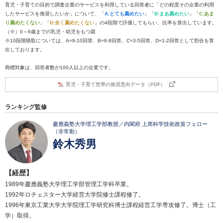
育児・子育ての目的で調査企業のサービスを利用している回答者に「どの程度その企業の利用
したサービスを推奨したいか」について、「
A:とても薦めたい
」「
B:まあ薦めたい
」「
C:あま
り薦めたくない
」「
D:全く薦めたくない
」の4段階で評価してもらい、比率を算出しています。
（※）0～6歳までの乳児・幼児をもつ親
※10段階聴取については、A=9-10回答、B=6-8回答、C=3-5回答、D=1-2回答として割合を算
出しております。
商標対象は、回答者数が100人以上の企業です。
育児・子育て世帯の推奨意向データ（PDF）
ランキング監修
慶應義塾大学理工学部教授／内閣府 上席科学技術政策フェロー
（非常勤）
鈴木秀男
【経歴】
1989年慶應義塾大学理工学部管理工学科卒業。
1992年ロチェスター大学経営大学院修士課程修了。
1996年東京工業大学大学院理工学研究科博士課程経営工学専攻修了。博士（工
学）取得。