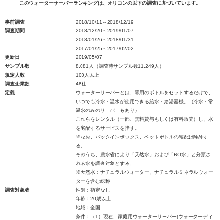
このウォーターサーバーランキングは、オリコンの以下の調査に基づいています。
事前調査
2018/10/11～2018/12/19
調査期間
2018/12/20～2019/01/07
2018/01/26～2018/01/31
2017/01/25～2017/02/02
更新日
2019/05/07
サンプル数
8,081人（調査時サンプル数11,249人）
規定人数
100人以上
調査企業数
48社
定義
ウォーターサーバーとは、専用のボトルをセットするだけで、
いつでも冷水・温水が使用できる給水・給湯器機。（冷水・常
温水のみのサーバーもあり）
これらをレンタル（一部、無料貸与もしくは有料販売）し、水
を宅配するサービスを指す。
※なお、バックインボックス、ペットボトルの宅配は除外す
る。
そのうち、農水省により「天然水」および「RO水」と分類さ
れる水を調査対象とする。
※天然水：ナチュラルウォーター、ナチュラルミネラルウォー
ターを含む総称
調査対象者
性別：指定なし
年齢：20歳以上
地域：全国
条件：（1）現在、家庭用ウォーターサーバー(ウォーターディ