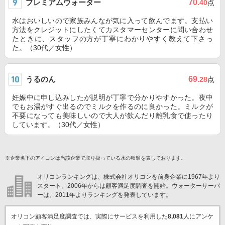
プレミアムウォーター
70
.40
点
水はおいしいので家族みんなが気に入って飲んでます。支払い
方法をクレジットにしたくてカスタマーセンターに問い合わせ
たときに、スタッフの方が丁寧にわかりやすく教えて下さっ
た。（30代／女性）
うるのん
69
.28
点
妊娠中に申し込みしたが説明が丁寧で分かりやすかった。夜中
でもお湯がすぐ出るのでミルクを作るのに良かった。ミルクが
不要になっても美味しいので大人が飲んだり離乳食で使ったり
しています。（30代／女性）
※企業名下のアイコンは当該企業で取り扱っている水の種類を表しております。
オリコンランキングは、株式会社オリコンを前身企業に1967年より
スタート。2006年からは顧客満足度調査を開始。ウォーターサーバ
ーは、2011年よりランキングを発表しています。
オリコン顧客満足度調査では、実際にサービスを利用した
8,081
人にアンケ