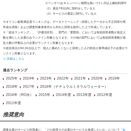
スペンサー)をキャンペーン期間を除いて2ヶ月以上継続利用中
（2）過去7年以内に契約をしている人
（3）サービスの選定に関与している人
※オリコン顧客満足度ランキングは、データクリーニング（回収したデータから不正回答や異
常値を排除）および調査対象者条件から外れた回答を除外した上で作成しています。
※「総合ランキング」、「評価項目別」、部門の「業態別」においては有効回答者数が規定人
数を満たした企業のみランクイン対象となります。その他の部門においては有効回答者数が規
定人数の半数以上の企業がランクイン対象となります。
※総合得点が60.00点以上で、他人に薦めたくないと回答した人の割合が基準値以下の企業がラ
ンクイン対象となります。
≫ 詳細はこちら
過去ランキング
2025年
2024年
2023年
2022年
2021年
2020年
2019年
2018年
2017年
2016年（ナチュラルミネラルウォーター）
2016年（RO水）
2015年
2014年度
2013年度
2012年度
2011年度
推奨意向
調査企業のサービス利用者に、「どの程度その企業のサービスを推奨したいか」について「
A: