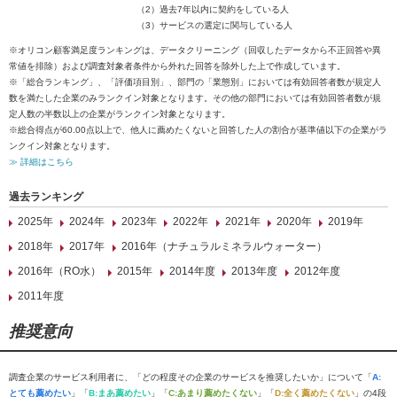
（2）過去7年以内に契約をしている人
（3）サービスの選定に関与している人
※オリコン顧客満足度ランキングは、データクリーニング（回収したデータから不正回答や異
常値を排除）および調査対象者条件から外れた回答を除外した上で作成しています。
※「総合ランキング」、「評価項目別」、部門の「業態別」においては有効回答者数が規定人
数を満たした企業のみランクイン対象となります。その他の部門においては有効回答者数が規
定人数の半数以上の企業がランクイン対象となります。
※総合得点が60.00点以上で、他人に薦めたくないと回答した人の割合が基準値以下の企業がラ
ンクイン対象となります。
≫ 詳細はこちら
過去ランキング
2025年
2024年
2023年
2022年
2021年
2020年
2019年
2018年
2017年
2016年（ナチュラルミネラルウォーター）
2016年（RO水）
2015年
2014年度
2013年度
2012年度
2011年度
推奨意向
調査企業のサービス利用者に、「どの程度その企業のサービスを推奨したいか」について「
A:
とても薦めたい
」「
B:まあ薦めたい
」「
C:あまり薦めたくない
」「
D:全く薦めたくない
」の4段