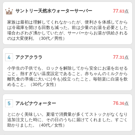
サントリー天然水ウォーターサーバー
77
.63
点
家族は最初は理解してくれなかったが、便利さを体感してから
は冷蔵庫を開ける回数も減った。前は少量のお湯を必要とした
場合わざわざ沸かしていたが、サーバーからお湯が供給される
のは大変便利。（30代／男性）
アクアクララ
77
.31
点
小学生の子供でも、ロックを解除してから安全にお湯を出せる
こと。熱すぎない温度設定であること。赤ちゃんのミルクから
離乳食の準備に大いに(今も)役立ったこと。毎朝楽に白湯を飲
めること。（30代／女性）
アルピナウォーター
76
.36
点
とにかく美味しい。夏場で消費量が多くてストックがなくなり
追加注文した時に、その日のうちに届けてくれました。すごく
助かりました。（40代／女性）