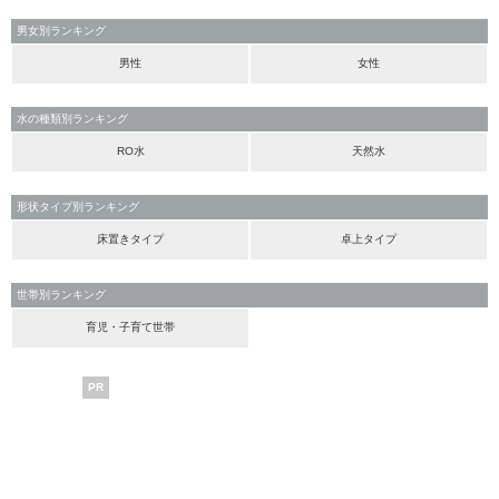
男女別ランキング
男性
女性
水の種類別ランキング
RO水
天然水
形状タイプ別ランキング
床置きタイプ
卓上タイプ
世帯別ランキング
育児・子育て世帯
PR