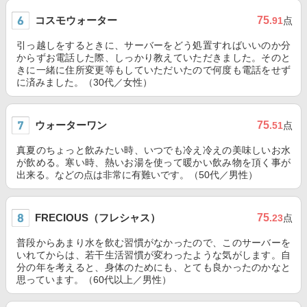
コスモウォーター
75
.91
点
引っ越しをするときに、サーバーをどう処置すればいいのか分
からずお電話した際、しっかり教えていただきました。そのと
きに一緒に住所変更等もしていただいたので何度も電話をせず
に済みました。（30代／女性）
ウォーターワン
75
.51
点
真夏のちょっと飲みたい時、いつでも冷え冷えの美味しいお水
が飲める。寒い時、熱いお湯を使って暖かい飲み物を頂く事が
出来る。などの点は非常に有難いです。（50代／男性）
FRECIOUS（フレシャス）
75
.23
点
普段からあまり水を飲む習慣がなかったので、このサーバーを
いれてからは、若干生活習慣が変わったような気がします。自
分の年を考えると、身体のためにも、とても良かったのかなと
思っています。（60代以上／男性）