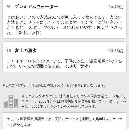
プレミアムウォーター
75
.15
点
水はおいしいので家族みんなが気に入って飲んでます。支払い
方法をクレジットにしたくてカスタマーセンターに問い合わせ
たときに、スタッフの方が丁寧にわかりやすく教えて下さっ
た。（30代／女性）
富士の湧水
74
.68
点
チャイルドロックがついてて、子供に安全。温度選択ができる
ので、いろんな場面に使える。（30代／女性）
※企業名下のアイコンは当該企業で取り扱っている水の種類を表しております。
オリコンランキングは、株式会社オリコンを前身企業に1967年より
スタート。2006年からは顧客満足度調査を開始。ウォーターサーバ
ーは、2011年よりランキングを発表しています。
オリコン顧客満足度調査では、実際にサービスを利用した
8,081
人にアンケ
ート調査を実施。