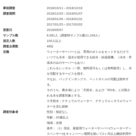
事前調査
2018/10/11～2018/12/19
調査期間
2018/12/20～2019/01/07
2018/01/26～2018/01/31
2017/01/25～2017/02/02
更新日
2019/05/07
サンプル数
8,081人（調査時サンプル数11,249人）
規定人数
100人以上
調査企業数
48社
定義
ウォーターサーバーとは、専用のボトルをセットするだけで、
いつでも冷水・温水が使用できる給水・給湯器機。（冷水・常
温水のみのサーバーもあり）
これらをレンタル（一部、無料貸与もしくは有料販売）し、水
を宅配するサービスを指す。
※なお、バックインボックス、ペットボトルの宅配は除外す
る。
そのうち、農水省により「天然水」および「RO水」と分類さ
れる水を調査対象とする。
※天然水：ナチュラルウォーター、ナチュラルミネラルウォー
ターを含む総称
調査対象者
性別：指定なし
年齢：20歳以上
地域：全国
条件：（1）現在、家庭用ウォーターサーバー(ウォーターディ
スペンサー)をキャンペーン期間を除いて2ヶ月以上継続利用中