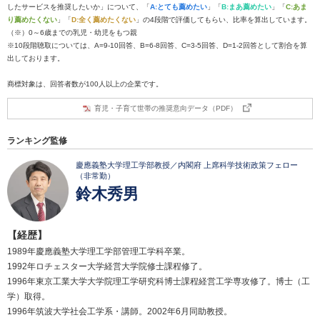
したサービスを推奨したいか」について、「
A:とても薦めたい
」「
B:まあ薦めたい
」「
C:あま
り薦めたくない
」「
D:全く薦めたくない
」の4段階で評価してもらい、比率を算出しています。
（※）0～6歳までの乳児・幼児をもつ親
※10段階聴取については、A=9-10回答、B=6-8回答、C=3-5回答、D=1-2回答として割合を算
出しております。
商標対象は、回答者数が100人以上の企業です。
育児・子育て世帯の推奨意向データ（PDF）
ランキング監修
慶應義塾大学理工学部教授／内閣府 上席科学技術政策フェロー
（非常勤）
鈴木秀男
【経歴】
1989年慶應義塾大学理工学部管理工学科卒業。
1992年ロチェスター大学経営大学院修士課程修了。
1996年東京工業大学大学院理工学研究科博士課程経営工学専攻修了。博士（工
学）取得。
1996年筑波大学社会工学系・講師。2002年6月同助教授。