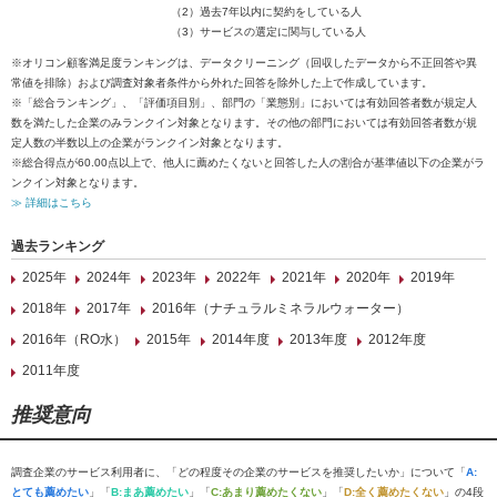
（2）過去7年以内に契約をしている人
（3）サービスの選定に関与している人
※オリコン顧客満足度ランキングは、データクリーニング（回収したデータから不正回答や異
常値を排除）および調査対象者条件から外れた回答を除外した上で作成しています。
※「総合ランキング」、「評価項目別」、部門の「業態別」においては有効回答者数が規定人
数を満たした企業のみランクイン対象となります。その他の部門においては有効回答者数が規
定人数の半数以上の企業がランクイン対象となります。
※総合得点が60.00点以上で、他人に薦めたくないと回答した人の割合が基準値以下の企業がラ
ンクイン対象となります。
≫ 詳細はこちら
過去ランキング
2025年
2024年
2023年
2022年
2021年
2020年
2019年
2018年
2017年
2016年（ナチュラルミネラルウォーター）
2016年（RO水）
2015年
2014年度
2013年度
2012年度
2011年度
推奨意向
調査企業のサービス利用者に、「どの程度その企業のサービスを推奨したいか」について「
A:
とても薦めたい
」「
B:まあ薦めたい
」「
C:あまり薦めたくない
」「
D:全く薦めたくない
」の4段