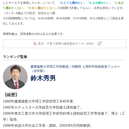
したサービスを推奨したいか」について、「
A:とても薦めたい
」「
B:まあ薦めたい
」「
C:あま
り薦めたくない
」「
D:全く薦めたくない
」の4段階で評価してもらい、比率を算出しています。
（※）0～6歳までの乳児・幼児をもつ親
※10段階聴取については、A=9-10回答、B=6-8回答、C=3-5回答、D=1-2回答として割合を算
出しております。
商標対象は、回答者数が100人以上の企業です。
育児・子育て世帯の推奨意向データ（PDF）
ランキング監修
慶應義塾大学理工学部教授／内閣府 上席科学技術政策フェロー
（非常勤）
鈴木秀男
【経歴】
1989年慶應義塾大学理工学部管理工学科卒業。
1992年ロチェスター大学経営大学院修士課程修了。
1996年東京工業大学大学院理工学研究科博士課程経営工学専攻修了。博士（工
学）取得。
1996年筑波大学社会工学系・講師。2002年6月同助教授。