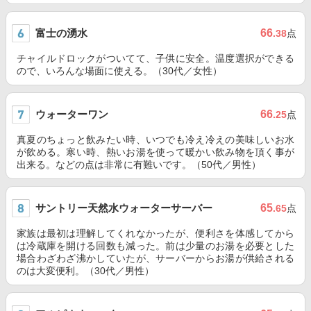
富士の湧水
66
.38
点
チャイルドロックがついてて、子供に安全。温度選択ができる
ので、いろんな場面に使える。（30代／女性）
ウォーターワン
66
.25
点
真夏のちょっと飲みたい時、いつでも冷え冷えの美味しいお水
が飲める。寒い時、熱いお湯を使って暖かい飲み物を頂く事が
出来る。などの点は非常に有難いです。（50代／男性）
サントリー天然水ウォーターサーバー
65
.65
点
家族は最初は理解してくれなかったが、便利さを体感してから
は冷蔵庫を開ける回数も減った。前は少量のお湯を必要とした
場合わざわざ沸かしていたが、サーバーからお湯が供給される
のは大変便利。（30代／男性）