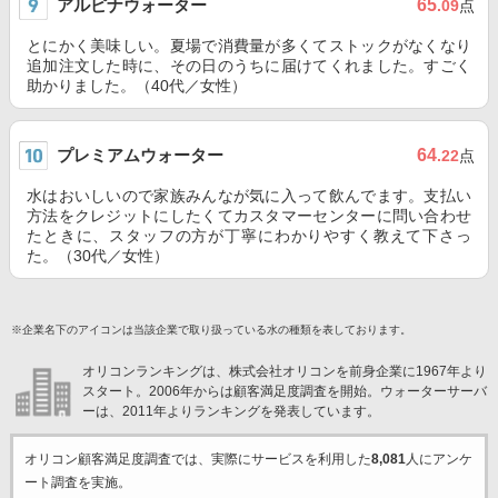
アルピナウォーター
65
.09
点
とにかく美味しい。夏場で消費量が多くてストックがなくなり
追加注文した時に、その日のうちに届けてくれました。すごく
助かりました。（40代／女性）
プレミアムウォーター
64
.22
点
水はおいしいので家族みんなが気に入って飲んでます。支払い
方法をクレジットにしたくてカスタマーセンターに問い合わせ
たときに、スタッフの方が丁寧にわかりやすく教えて下さっ
た。（30代／女性）
※企業名下のアイコンは当該企業で取り扱っている水の種類を表しております。
オリコンランキングは、株式会社オリコンを前身企業に1967年より
スタート。2006年からは顧客満足度調査を開始。ウォーターサーバ
ーは、2011年よりランキングを発表しています。
オリコン顧客満足度調査では、実際にサービスを利用した
8,081
人にアンケ
ート調査を実施。