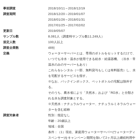
事前調査
2018/10/11～2018/12/19
調査期間
2018/12/20～2019/01/07
2018/01/26～2018/01/31
2017/01/25～2017/02/02
更新日
2019/05/07
サンプル数
8,081人（調査時サンプル数11,249人）
規定人数
100人以上
調査企業数
48社
定義
ウォーターサーバーとは、専用のボトルをセットするだけで、
いつでも冷水・温水が使用できる給水・給湯器機。（冷水・常
温水のみのサーバーもあり）
これらをレンタル（一部、無料貸与もしくは有料販売）し、水
を宅配するサービスを指す。
※なお、バックインボックス、ペットボトルの宅配は除外す
る。
そのうち、農水省により「天然水」および「RO水」と分類さ
れる水を調査対象とする。
※天然水：ナチュラルウォーター、ナチュラルミネラルウォー
ターを含む総称
調査対象者
性別：指定なし
年齢：20歳以上
地域：全国
条件：（1）現在、家庭用ウォーターサーバー(ウォーターディ
スペンサー)をキャンペーン期間を除いて2ヶ月以上継続利用中