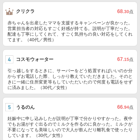
クリクラ
68
.30
点
赤ちゃんを出産したママを支援するキャンペーンが良かった。
営業担当者の対応もすごく好感が持てる。説明が丁寧だった。
配達も丁寧にしてくれて、すごく気持ちの良い対応をしてくれ
てます。（40代／男性）
コスモウォーター
67
.15
点
引っ越しをするときに、サーバーをどう処置すればいいのか分
からずお電話した際、しっかり教えていただきました。そのと
きに一緒に住所変更等もしていただいたので何度も電話をせず
に済みました。（30代／女性）
うるのん
66
.94
点
妊娠中に申し込みしたが説明が丁寧で分かりやすかった。夜中
でもお湯がすぐ出るのでミルクを作るのに良かった。ミルクが
不要になっても美味しいので大人が飲んだり離乳食で使ったり
しています。（30代／女性）