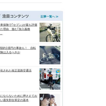
注目コンテンツ
記事一覧へ ≫
車保険で｢セブン｣が最も評価
れた理由 進む｢加入義務
..
償額約1億円の事故も！ 自転
保険は入るべきか
罰化された改正道路交通法
利にならないために押さえてお
たい過失割合算定の基本