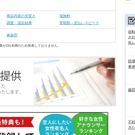
商品内容の充実さ
保険料
調査・認定結果
受取額・支払いスピード
自転
家族型
さ
化｣､.
業が2社未満のため発表しておりません。
賠
車
厳
不
き