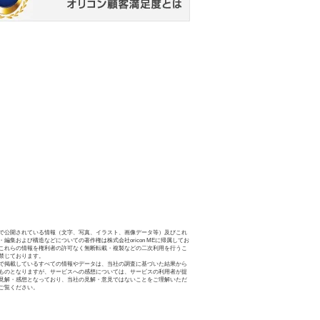
で公開されている情報（文字、写真、イラスト、画像データ等）及びこれ
・編集および構造などについての著作権は株式会社oricon MEに帰属してお
これらの情報を権利者の許可なく無断転載・複製などの二次利用を行うこ
禁じております。
で掲載しているすべての情報やデータは、当社の調査に基づいた結果から
ものとなりますが、サービスへの感想については、サービスの利用者が提
見解・感想となっており、当社の見解・意見ではないことをご理解いただ
ご覧ください。