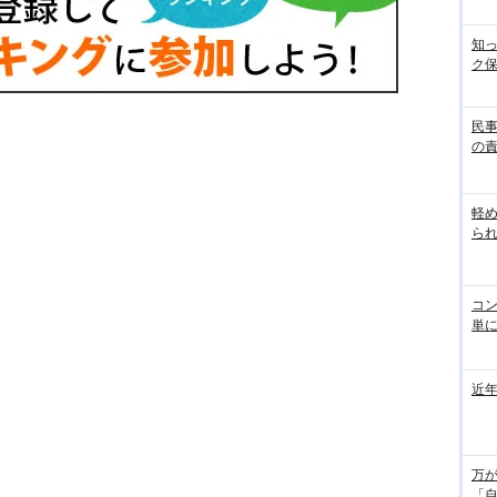
知
ク
民
の
軽
ら
コ
単
近
万
「