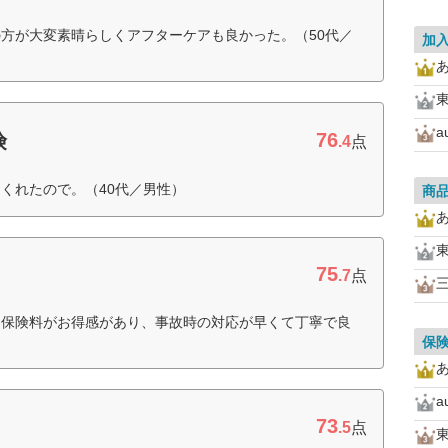
方が大変素晴らしくアフターケアも良かった。（50代／
加
a
76
険
.4
点
くれたので。（40代／男性）
商
75
.7
点
と保険料がお得感があり、事故時の対応が早くて丁寧で良
保
a
73
.5
点