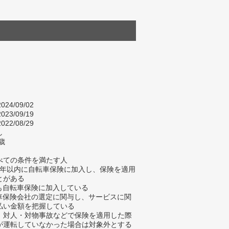
024/09/02
023/09/19
022/08/29
し
歳
べての条件を満たす人
去5年以内に自転車保険に加入し、保険を適用
とがある
在も自転車保険に加入している
転車保険会社の選定に関与し、サービスに関
払い金額を把握している
、対人・対物事故などで保険を適用した際
が運転していなかった場合は対象外とする