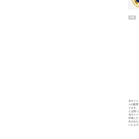
PR
当サイト
らの配置
ります。
とは固く
当サイト
作成した
出された
いた上で