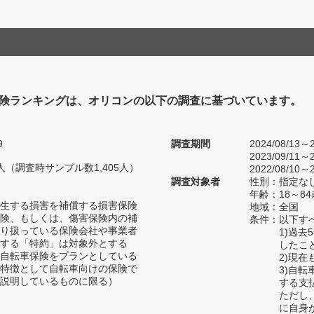
険ランキングは、オリコンの以下の調査に基づいています。
9
調査期間
2024/08/13～2
2023/09/11～2
37人（調査時サンプル数1,405人）
2022/08/10～2
調査対象者
性別：指定な
年齢：18～84
生する損害を補償する損害保険
地域：全国
険、もしくは、傷害保険内の補
条件：以下す
り扱っている保険会社や事業者
1)過
する「特約」は対象外とする
したこ
自転車保険をプランとしている
2)現
特徴として自転車向けの保険で
3)自
説明しているものに限る）
する支
ただし
に自身