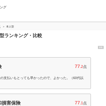
ング
版
本人型
人型ランキング・比較
PR
77
険
.2
点
の支払いもとっても早かったので、よかった。（60代以
77
和損害保険
.1
点