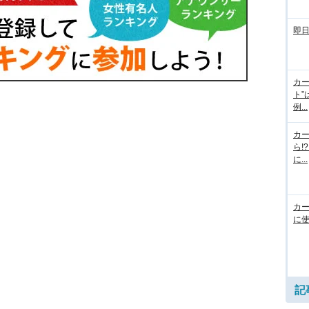
即
カー
ト”
例...
カ
ら!
に...
カ
に使
記