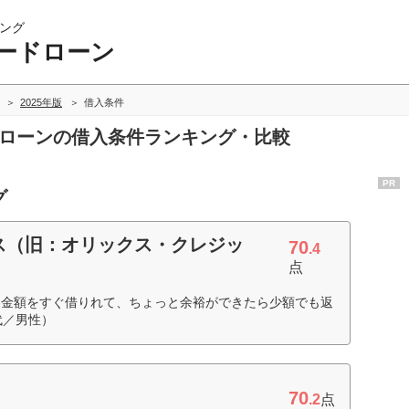
ング
ードローン
2025年版
借入条件
ドローンの借入条件ランキング・比較
PR
グ
ス（旧：オリックス・クレジッ
70
.4
点
な金額をすぐ借りれて、ちょっと余裕ができたら少額でも返
代／男性）
70
.2
点