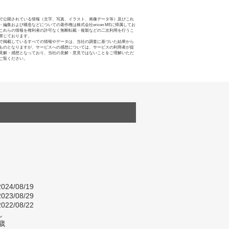
で公開されている情報（文字、写真、イラスト、画像データ等）及びこれ
・編集および構造などについての著作権は株式会社oricon MEに帰属してお
これらの情報を権利者の許可なく無断転載・複製などの二次利用を行うこ
禁じております。
で掲載しているすべての情報やデータは、当社の調査に基づいた結果から
ものとなりますが、サービスへの感想については、サービスの利用者が提
見解・感想となっており、当社の見解・意見ではないことをご理解いただ
ご覧ください。
024/08/19
023/08/29
022/08/22
し
歳