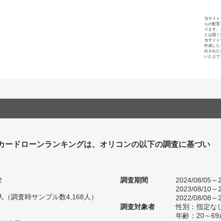
当サイト
らの配置
ります。
とは固く
当サイト
作成した
出された
いた上で
カードローンランキングは、オリコンの以下の調査に基づい
2
調査期間
2024/08/05～2
2023/08/10～2
18人（調査時サンプル数4,168人）
2022/08/08～2
調査対象者
性別：指定な
年齢：20～69