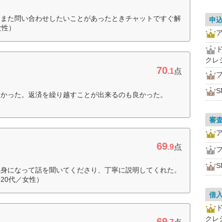
。また問い合わせしたいことがあったときチャットですぐ解
申
女性）
クレ
70
.1
点
S
よかった。返済を繰り越すことが出来るのも良かった。
審
69
.9
点
S
親身になって話を聞いてくださり、丁寧に説明してくれた。
20代／女性）
借
クレ
69