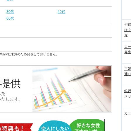
30代
40代
60代
担
は
介
ロ
発
業が2社未満のため発表しておりません。
主
通
銀
メ
カ