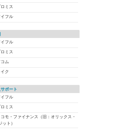
プロミス
アイフル
利
アイフル
プロミス
アコム
レイク
入サポート
アイフル
プロミス
ドコモ・ファイナンス（旧：オリックス・
ジット）