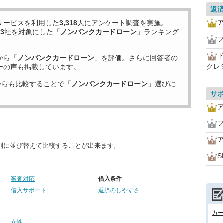
返
サービスを利用した
3,318
人にアンケート調査を実施。
13
社を対象にした「
ノンバンクカードローン
」ランキング
から「
ノンバンクカードローン
」を評価。さらに回答者の
クレ
ーの声も掲載しています。
からも比較することで「
ノンバンクカードローン
」選びに
サ
別に並び替えて比較することが出来ます。
S
審査対応
借入条件
借入サポート
返済のしやすさ
カ
女性