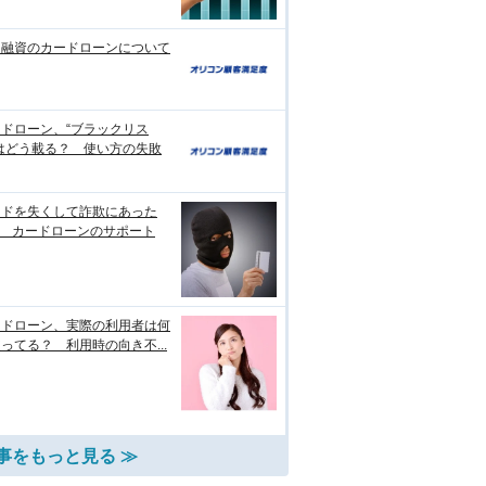
日融資のカードローンについて
ドローン、“ブラックリス
はどう載る？ 使い方の失敗
ードを失くして詐欺にあった
? カードローンのサポート
ードローン、実際の利用者は何
ってる？ 利用時の向き不...
事をもっと見る ≫