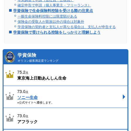
確定申告で申請（個人事業主・フリーランス）
学資保険で生命保険料控除を受ける際の注意点
一般生命保険料控除には限度額がある
保険金の受取人が親族以外の場合は対象外
学資保険の契約者と支払人が異なる場合は、支払人が申告する
学資保険で受けられる控除をしっかりと理解しよう
学資保険
オリコン顧客満足度ランキング
75.2
点
東京海上日動あんしん生命
73.0
点
ソニー生命
※公式サイトへ遷移します。
73.0
点
アフラック