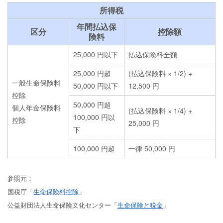
所得税
年間払込保
区分
控除額
険料
25,000 円以下
払込保険料全額
25,000 円超
(払込保険料 × 1/2) +
一般生命保険料
50,000 円以下
12,500 円
控除
50,000 円超
個人年金保険料
(払込保険料 × 1/4) +
100,000 円以
控除
25,000 円
下
100,000 円超
一律 50,000 円
参照元：
国税庁「
生命保険料控除
」
公益財団法人生命保険文化センター「
生命保険と税金
」