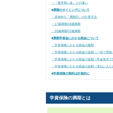
・「進学祝い金」との違い
■満期のタイミングについて
・具体的な「満期日」の計算方法
・17歳満期/18歳満期
・20歳満期/22歳満期
■満期学資金にかかる税金について
・学資保険にかかる税金の種類
・学資保険にかかる税金の金額（一括で受取
・学資保険にかかる税金の金額（年金形式で
・学資保険にかかる税金の金額（支払い人と
■学資保険の契約は計画的に
学資保険の満期とは