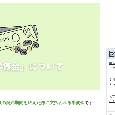
学
リ
学
くら
私
れ
険の契約期間を終えた際に支払われる学資金
です。