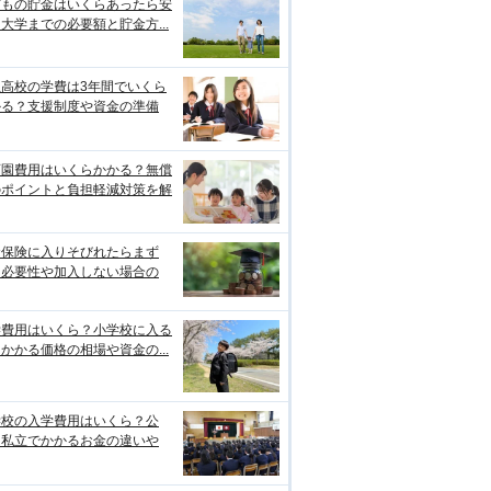
どもの貯金はいくらあったら安
大学までの必要額と貯金方...
立高校の学費は3年間でいくら
かる？支援制度や資金の準備
育園費用はいくらかかる？無償
のポイントと負担軽減対策を解
資保険に入りそびれたらまず
？必要性や加入しない場合の
学費用はいくら？小学校に入る
かかる価格の相場や資金の...
学校の入学費用はいくら？公
・私立でかかるお金の違いや