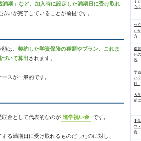
子
2歳満期」など、加入時に設定した満期日に受け取れ
心？
支払いが完了していることが前提です。
公
か
方...
金額は、
契約した学資保険の種類やプラン、これま
保
化
基づいて算出
されます。
説
学
ケースが一般的です。
い
対...
入
前に
受取金として代表的なのが
進学祝い金
です。
中
立
資...
了する満期日に受け取れるものだったのに対し、