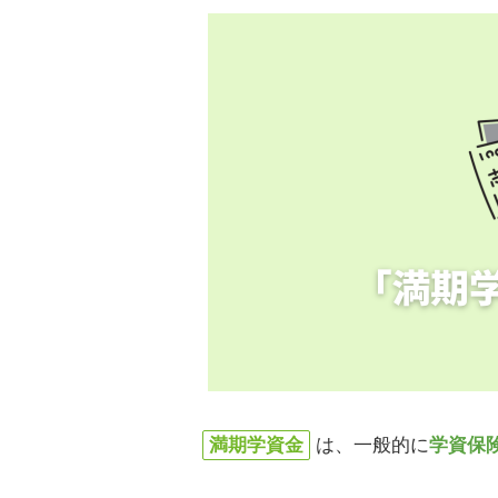
満期学資金
は、一般的に
学資保