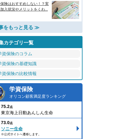
資保険はおすすめしない！？実
加入状況やメリットをくわ...
事をもっと見る ≫
集カテゴリ一覧
学資保険のコラム
学資保険の基礎知識
学資保険の比較情報
学資保険
オリコン顧客満足度ランキング
75.2
点
東京海上日動あんしん生命
73.0
点
ソニー生命
※公式サイトへ遷移します。