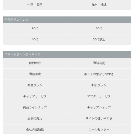
中国・四国
九州・沖縄
年代別ランキング
20代
30代
40代
50代以上
スマートフォンランキング
部門総合
通話品質
通信速度
ネットの繋がりやすさ
料金プラン
割引プラン
キャリアサービス
アフターサービス
商品ラインナップ
キャリアショップ
店員の対応
サイトの使いやすさ
会社の信頼性
コールセンター