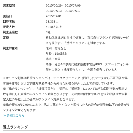
調査期間
2015/06/29～2015/07/09
2014/06/13～2014/06/17
更新日
2015/09/01
回答者数
28,333人
規定人数
6210人以上
調査企業数
4社
定義
移動体回線網を自社で保有し、直接自社ブランドで通信サービ
スを提供する「携帯キャリア」を対象とする。
調査対象者
性別：指定なし
年齢：15歳以上
地域：全国
条件：過去4年以内に従来型携帯電話/PHS、スマートフォンを
新たに購入（機種変含む）し、今現在保有している人
※オリコン顧客満足度ランキングは、データクリーニング（回収したデータから不正回答や異
常値を排除）および調査対象者条件から外れた回答を除外した上で作成しています。
※「総合ランキング」、「評価項目別」、部門の「業態別」においては有効回答者数が規定人
数を満たした企業のみランクイン対象となります。その他の部門においては有効回答者数が規
定人数の半数以上の企業がランクイン対象となります。
※総合得点が60.00点以上で、他人に薦めたくないと回答した人の割合が基準値以下の企業がラ
ンクイン対象となります。
≫ 詳細はこちら
過去ランキング