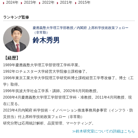
2024年
2023年
2022年
2021年
2015年
ランキング監修
慶應義塾大学理工学部教授／内閣府 上席科学技術政策フェロー
（非常勤）
鈴木秀男
【経歴】
1989年慶應義塾大学理工学部管理工学科卒業。
1992年ロチェスター大学経営大学院修士課程修了。
1996年東京工業大学大学院理工学研究科博士課程経営工学専攻修了。博士（工
学）取得。
1996年筑波大学社会工学系・講師。2002年6月同助教授。
2008年4月慶應義塾大学理工学部管理工学科・准教授。2011年4月同教授、現
在に至る。
2023年4月内閣府 科学技術・イノベーション推進事務局参事官（インフラ・防
災担当）付上席科学技術政策フェロー（非常勤）
研究分野は応用統計解析、品質管理、マーケティング。
≫鈴木研究室についての詳細はこちら