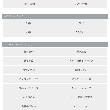
中国・四国
九州・沖縄
年代別ランキング
20代
30代
40代
50代以上
スマートフォンランキング
部門総合
通話品質
通信速度
ネットの繋がりやすさ
料金プラン
割引プラン
キャリアサービス
アフターサービス
商品ラインナップ
キャリアショップ
店員の対応
サイトの使いやすさ
会社の信頼性
コールセンター