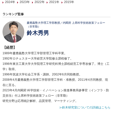
2024年
2023年
2022年
2021年
2015年
ランキング監修
慶應義塾大学理工学部教授／内閣府 上席科学技術政策フェロー
（非常勤）
鈴木秀男
【経歴】
1989年慶應義塾大学理工学部管理工学科卒業。
1992年ロチェスター大学経営大学院修士課程修了。
1996年東京工業大学大学院理工学研究科博士課程経営工学専攻修了。博士（工
学）取得。
1996年筑波大学社会工学系・講師。2002年6月同助教授。
2008年4月慶應義塾大学理工学部管理工学科・准教授。2011年4月同教授、現
在に至る。
2023年4月内閣府 科学技術・イノベーション推進事務局参事官（インフラ・防
災担当）付上席科学技術政策フェロー（非常勤）
研究分野は応用統計解析、品質管理、マーケティング。
≫鈴木研究室についての詳細はこちら