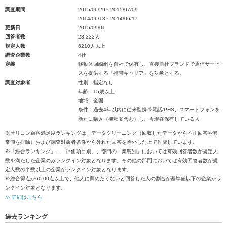
調査期間
2015/06/29～2015/07/09
2014/06/13～2014/06/17
更新日
2015/09/01
回答者数
28,333人
規定人数
6210人以上
調査企業数
4社
定義
移動体回線網を自社で保有し、直接自社ブランドで通信サービ
スを提供する「携帯キャリア」を対象とする。
調査対象者
性別：指定なし
年齢：15歳以上
地域：全国
条件：過去4年以内に従来型携帯電話/PHS、スマートフォンを
新たに購入（機種変含む）し、今現在保有している人
※オリコン顧客満足度ランキングは、データクリーニング（回収したデータから不正回答や異
常値を排除）および調査対象者条件から外れた回答を除外した上で作成しています。
※「総合ランキング」、「評価項目別」、部門の「業態別」においては有効回答者数が規定人
数を満たした企業のみランクイン対象となります。その他の部門においては有効回答者数が規
定人数の半数以上の企業がランクイン対象となります。
※総合得点が60.00点以上で、他人に薦めたくないと回答した人の割合が基準値以下の企業がラ
ンクイン対象となります。
≫ 詳細はこちら
過去ランキング