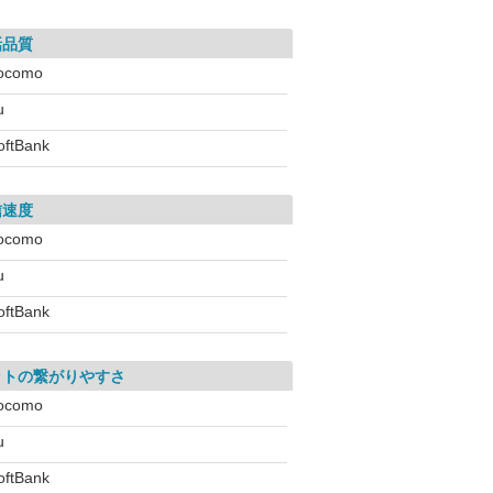
話品質
ocomo
u
oftBank
信速度
ocomo
u
oftBank
ットの繋がりやすさ
ocomo
u
oftBank