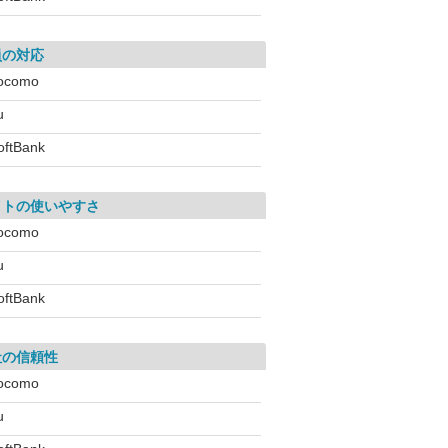
員の対応
ocomo
u
oftBank
イトの使いやすさ
ocomo
u
oftBank
社の信頼性
ocomo
u