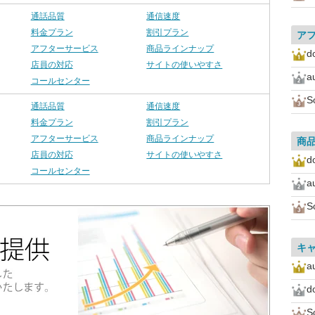
通話品質
通信速度
料金プラン
割引プラン
ア
アフターサービス
商品ラインナップ
d
店員の対応
サイトの使いやすさ
a
コールセンター
S
通話品質
通信速度
料金プラン
割引プラン
アフターサービス
商品ラインナップ
商
店員の対応
サイトの使いやすさ
d
コールセンター
a
S
キ
a
d
S