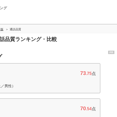
ング
年版
通話品質
通話品質ランキング・比較
PR
グ
73
.75
点
上／男性）
70
.54
点