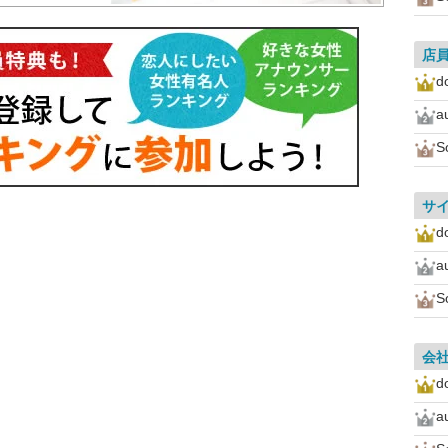
店
d
a
S
サ
d
a
S
会
d
a