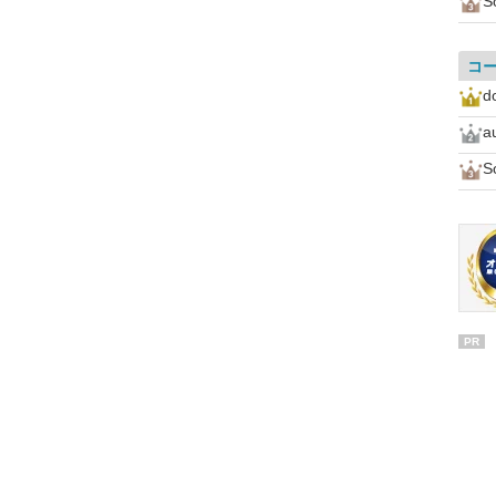
S
コ
d
a
S
PR