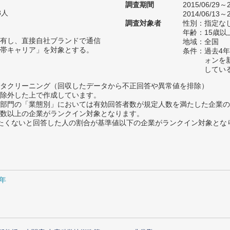
調査期間
2015/06/29～2
3人
2014/06/13～2
調査対象者
性別：指定な
年齢：15歳以
有し、直接自社ブランドで通信
地域：全国
帯キャリア」を対象とする。
条件：過去4年
ォンを
してい
タクリーニング（回収したデータから不正回答や異常値を排除）
除外した上で作成しています。
部門の「業態別」においては有効回答者数が規定人数を満たした企業の
数以上の企業がランクイン対象となります。
薦めたくないと回答した人の割合が基準値以下の企業がランクイン対象とな
5年