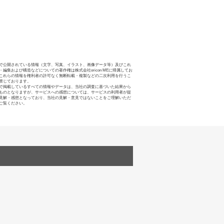
で公開されている情報（文字、写真、イラスト、画像データ等）及びこれ
・編集および構造などについての著作権は株式会社oricon MEに帰属してお
これらの情報を権利者の許可なく無断転載・複製などの二次利用を行うこ
禁じております。
で掲載しているすべての情報やデータは、当社の調査に基づいた結果から
ものとなりますが、サービスへの感想については、サービスの利用者が提
見解・感想となっており、当社の見解・意見ではないことをご理解いただ
ご覧ください。