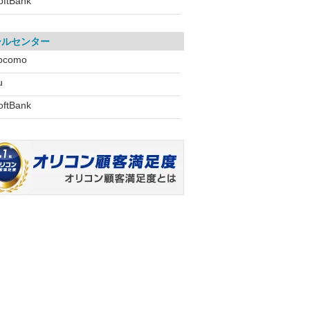
oftBank
ールセンター
ocomo
u
oftBank