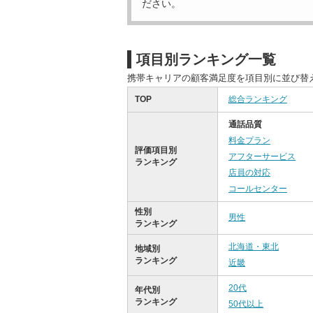
ださい。
項目別ランキング一覧
携帯キャリアの顧客満足度を項目別に並び替
TOP
総合ランキング
通話品質
料金プラン
評価項目別
アフターサービス
ランキング
店員の対応
コールセンター
性別
男性
ランキング
北海道・東北
地域別
ランキング
近畿
20代
年代別
ランキング
50代以上