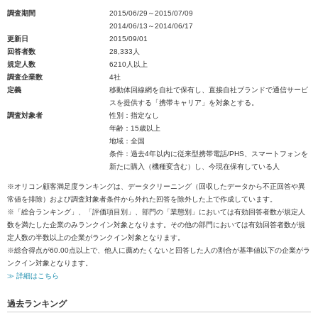
調査期間
2015/06/29～2015/07/09
2014/06/13～2014/06/17
更新日
2015/09/01
回答者数
28,333人
規定人数
6210人以上
調査企業数
4社
定義
移動体回線網を自社で保有し、直接自社ブランドで通信サービ
スを提供する「携帯キャリア」を対象とする。
調査対象者
性別：指定なし
年齢：15歳以上
地域：全国
条件：過去4年以内に従来型携帯電話/PHS、スマートフォンを
新たに購入（機種変含む）し、今現在保有している人
※オリコン顧客満足度ランキングは、データクリーニング（回収したデータから不正回答や異
常値を排除）および調査対象者条件から外れた回答を除外した上で作成しています。
※「総合ランキング」、「評価項目別」、部門の「業態別」においては有効回答者数が規定人
数を満たした企業のみランクイン対象となります。その他の部門においては有効回答者数が規
定人数の半数以上の企業がランクイン対象となります。
※総合得点が60.00点以上で、他人に薦めたくないと回答した人の割合が基準値以下の企業がラ
ンクイン対象となります。
≫ 詳細はこちら
過去ランキング