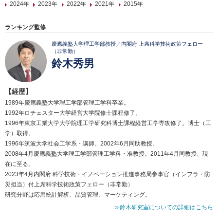
2024年
2023年
2022年
2021年
2015年
ランキング監修
慶應義塾大学理工学部教授／内閣府 上席科学技術政策フェロー
（非常勤）
鈴木秀男
【経歴】
1989年慶應義塾大学理工学部管理工学科卒業。
1992年ロチェスター大学経営大学院修士課程修了。
1996年東京工業大学大学院理工学研究科博士課程経営工学専攻修了。博士（工
学）取得。
1996年筑波大学社会工学系・講師。2002年6月同助教授。
2008年4月慶應義塾大学理工学部管理工学科・准教授。2011年4月同教授、現
在に至る。
2023年4月内閣府 科学技術・イノベーション推進事務局参事官（インフラ・防
災担当）付上席科学技術政策フェロー（非常勤）
研究分野は応用統計解析、品質管理、マーケティング。
≫鈴木研究室についての詳細はこちら