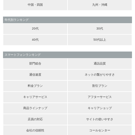
中国・四国
九州・沖縄
年代別ランキング
20代
30代
40代
50代以上
スマートフォンランキング
部門総合
通話品質
通信速度
ネットの繋がりやすさ
料金プラン
割引プラン
キャリアサービス
アフターサービス
商品ラインナップ
キャリアショップ
店員の対応
サイトの使いやすさ
会社の信頼性
コールセンター