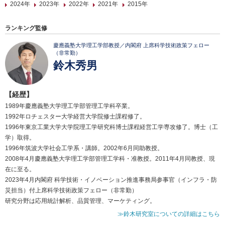
2024年
2023年
2022年
2021年
2015年
ランキング監修
慶應義塾大学理工学部教授／内閣府 上席科学技術政策フェロー
（非常勤）
鈴木秀男
【経歴】
1989年慶應義塾大学理工学部管理工学科卒業。
1992年ロチェスター大学経営大学院修士課程修了。
1996年東京工業大学大学院理工学研究科博士課程経営工学専攻修了。博士（工
学）取得。
1996年筑波大学社会工学系・講師。2002年6月同助教授。
2008年4月慶應義塾大学理工学部管理工学科・准教授。2011年4月同教授、現
在に至る。
2023年4月内閣府 科学技術・イノベーション推進事務局参事官（インフラ・防
災担当）付上席科学技術政策フェロー（非常勤）
研究分野は応用統計解析、品質管理、マーケティング。
≫鈴木研究室についての詳細はこちら