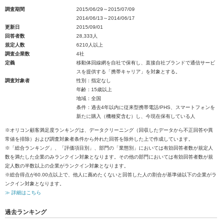
調査期間
2015/06/29～2015/07/09
2014/06/13～2014/06/17
更新日
2015/09/01
回答者数
28,333人
規定人数
6210人以上
調査企業数
4社
定義
移動体回線網を自社で保有し、直接自社ブランドで通信サービ
スを提供する「携帯キャリア」を対象とする。
調査対象者
性別：指定なし
年齢：15歳以上
地域：全国
条件：過去4年以内に従来型携帯電話/PHS、スマートフォンを
新たに購入（機種変含む）し、今現在保有している人
※オリコン顧客満足度ランキングは、データクリーニング（回収したデータから不正回答や異
常値を排除）および調査対象者条件から外れた回答を除外した上で作成しています。
※「総合ランキング」、「評価項目別」、部門の「業態別」においては有効回答者数が規定人
数を満たした企業のみランクイン対象となります。その他の部門においては有効回答者数が規
定人数の半数以上の企業がランクイン対象となります。
※総合得点が60.00点以上で、他人に薦めたくないと回答した人の割合が基準値以下の企業がラ
ンクイン対象となります。
≫ 詳細はこちら
過去ランキング