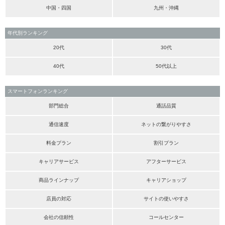
中国・四国
九州・沖縄
年代別ランキング
20代
30代
40代
50代以上
スマートフォンランキング
部門総合
通話品質
通信速度
ネットの繋がりやすさ
料金プラン
割引プラン
キャリアサービス
アフターサービス
商品ラインナップ
キャリアショップ
店員の対応
サイトの使いやすさ
会社の信頼性
コールセンター