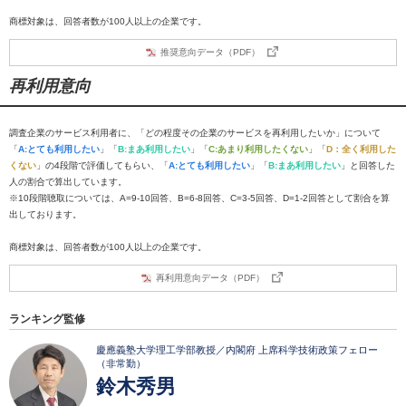
商標対象は、回答者数が100人以上の企業です。
推奨意向データ（PDF）
再利用意向
調査企業のサービス利用者に、「どの程度その企業のサービスを再利用したいか」について
「
A:とても利用したい
」「
B:まあ利用したい
」「
C:あまり利用したくない
」「
D：全く利用した
くない
」の4段階で評価してもらい、「
A:とても利用したい
」「
B:まあ利用したい
」と回答した
人の割合で算出しています。
※10段階聴取については、A=9-10回答、B=6-8回答、C=3-5回答、D=1-2回答として割合を算
出しております。
商標対象は、回答者数が100人以上の企業です。
再利用意向データ（PDF）
ランキング監修
慶應義塾大学理工学部教授／内閣府 上席科学技術政策フェロー
（非常勤）
鈴木秀男