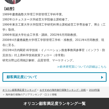
【経歴】
1989年慶應義塾大学理工学部管理工学科卒業。
1992年ロチェスター大学経営大学院修士課程修了。
1996年東京工業大学大学院理工学研究科博士課程経営工学専攻修了。博士（工
学）取得。
1996年筑波大学社会工学系・講師。2002年6月同助教授。
2008年4月慶應義塾大学理工学部管理工学科・准教授。2011年4月同教授、現
在に至る。
2023年4月内閣府 科学技術・イノベーション推進事務局参事官（インフラ・防
災担当）付上席科学技術政策フェロー（非常勤）
研究分野は応用統計解析、品質管理、マーケティング。
≫鈴木研究室についての詳細はこちら
顧客満足度について
オリコン顧客満足度ランキング
おすすめの海外旅行保険ランキング・比較
2019年版
海外旅行保険のアジアランキング・口コミ情報
オリコン顧客満足度
ランキング一覧