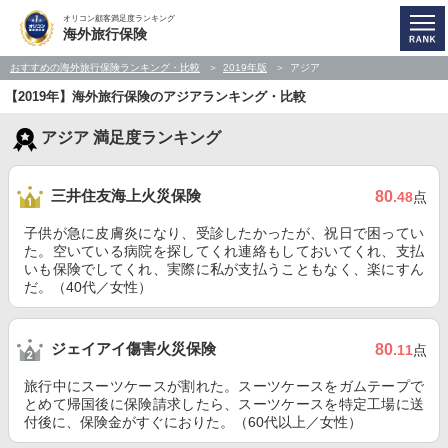
オリコン顧客満足度ランキング
海外旅行保険
おすすめの海外旅行保険ランキング・比較
2019年版
アジア
【2019年】海外旅行保険のアジアランキング・比較
アジア 満足度ランキング
三井住友海上火災保険
80
.48
点
子供が急に皮膚炎になり、受診したかったが、祝日で困ってい
た。空いている病院を探してくれ連絡もしておいてくれ、支払
いも保険でしてくれ、実際に私が支払うこともなく、楽にすん
だ。（40代／女性）
ジェイアイ傷害火災保険
80
.11
点
旅行中にスーツケースが割れた。スーツケースをガムテープで
とめて帰国後に保険請求したら、スーツケースを特定工場に送
付後に、保険金がすぐにおりた。（60代以上／女性）