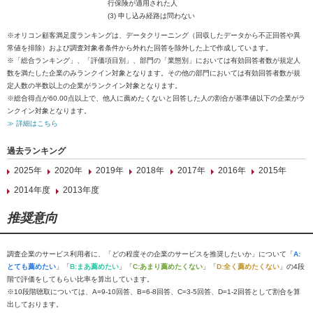
行保険が適用された人
(3) 申し込み経路は問わない
※オリコン顧客満足度ランキングは、データクリーニング（回収したデータから不正回答や異
常値を排除）および調査対象者条件から外れた回答を除外した上で作成しています。
※「総合ランキング」、「評価項目別」、部門の「業態別」においては有効回答者数が規定人
数を満たした企業のみランクイン対象となります。その他の部門においては有効回答者数が規
定人数の半数以上の企業がランクイン対象となります。
※総合得点が60.00点以上で、他人に薦めたくないと回答した人の割合が基準値以下の企業がラ
ンクイン対象となります。
≫ 詳細はこちら
過去ランキング
2025年
2020年
2019年
2018年
2017年
2016年
2015年
2014年度
2013年度
推奨意向
調査企業のサービス利用者に、「どの程度その企業のサービスを推奨したいか」について「
A:
とても薦めたい
」「
B:まあ薦めたい
」「
C:あまり薦めたくない
」「
D:全く薦めたくない
」の4段
階で評価をしてもらい比率を算出しています。
※10段階聴取については、A=9-10回答、B=6-8回答、C=3-5回答、D=1-2回答として割合を算
出しております。