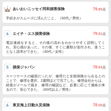
あいおいニッセイ同和損害保険
79
.85
点
手続きがスムーズに済んだこと。（50代／男性）
エイチ・エス損害保険
79
.81
点
電話連絡をすると、その後の流れをわかりやすく説明してく
れ、安心感があった。その後、すぐに書類が送付され、迷うこ
となく請求ができた。（40代／女性）
損保ジャパン
78
.83
点
スーツケースの破損だったが、修理だと全額保険から出るとの
ことで、修理を選択。2週間ほどで完了した。修理会社からは、
経過がメールで届き、修理の確認など、必要に応じて連絡が来
るので、安心できた。（60代以上／男性）
東京海上日動火災保険
78
.50
点