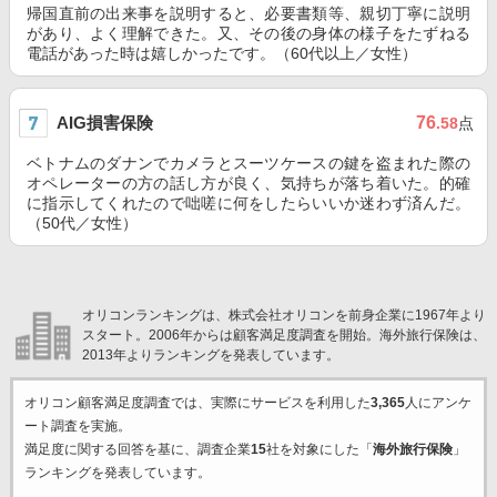
帰国直前の出来事を説明すると、必要書類等、親切丁寧に説明
があり、よく理解できた。又、その後の身体の様子をたずねる
電話があった時は嬉しかったです。（60代以上／女性）
AIG損害保険
76
.58
点
ベトナムのダナンでカメラとスーツケースの鍵を盗まれた際の
オペレーターの方の話し方が良く、気持ちが落ち着いた。的確
に指示してくれたので咄嗟に何をしたらいいか迷わず済んだ。
（50代／女性）
オリコンランキングは、株式会社オリコンを前身企業に1967年より
スタート。2006年からは顧客満足度調査を開始。海外旅行保険は、
2013年よりランキングを発表しています。
オリコン顧客満足度調査では、実際にサービスを利用した
3,365
人にアンケ
ート調査を実施。
満足度に関する回答を基に、調査企業
15
社を対象にした「
海外旅行保険
」
ランキングを発表しています。