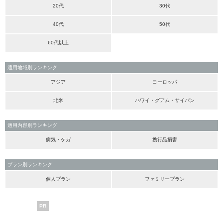
20代
30代
40代
50代
60代以上
適用地域別ランキング
アジア
ヨーロッパ
北米
ハワイ・グアム・サイパン
適用内容別ランキング
病気・ケガ
携行品損害
プラン別ランキング
個人プラン
ファミリープラン
PR