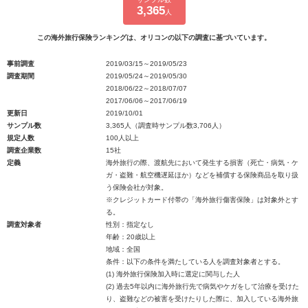
3,365
人
この海外旅行保険ランキングは、オリコンの以下の調査に基づいています。
事前調査
2019/03/15～2019/05/23
調査期間
2019/05/24～2019/05/30
2018/06/22～2018/07/07
2017/06/06～2017/06/19
更新日
2019/10/01
サンプル数
3,365人（調査時サンプル数3,706人）
規定人数
100人以上
調査企業数
15社
定義
海外旅行の際、渡航先において発生する損害（死亡・病気・ケ
ガ・盗難・航空機遅延ほか）などを補償する保険商品を取り扱
う保険会社が対象。
※クレジットカード付帯の「海外旅行傷害保険」は対象外とす
る。
調査対象者
性別：指定なし
年齢：20歳以上
地域：全国
条件：以下の条件を満たしている人を調査対象者とする。
(1) 海外旅行保険加入時に選定に関与した人
(2) 過去5年以内に海外旅行先で病気やケガをして治療を受けた
り、盗難などの被害を受けたりした際に、加入している海外旅