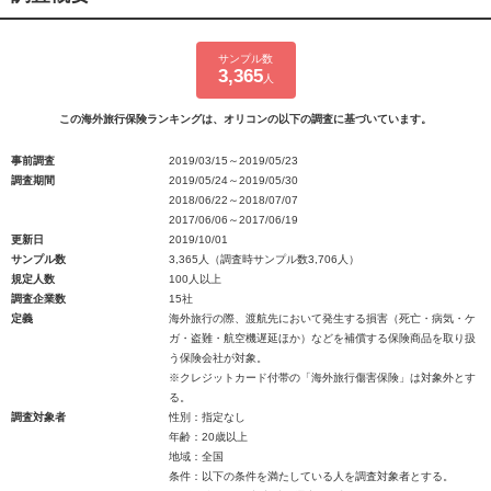
サンプル数
3,365
人
この海外旅行保険ランキングは、オリコンの以下の調査に基づいています。
事前調査
2019/03/15～2019/05/23
調査期間
2019/05/24～2019/05/30
2018/06/22～2018/07/07
2017/06/06～2017/06/19
更新日
2019/10/01
サンプル数
3,365人（調査時サンプル数3,706人）
規定人数
100人以上
調査企業数
15社
定義
海外旅行の際、渡航先において発生する損害（死亡・病気・ケ
ガ・盗難・航空機遅延ほか）などを補償する保険商品を取り扱
う保険会社が対象。
※クレジットカード付帯の「海外旅行傷害保険」は対象外とす
る。
調査対象者
性別：指定なし
年齢：20歳以上
地域：全国
条件：以下の条件を満たしている人を調査対象者とする。