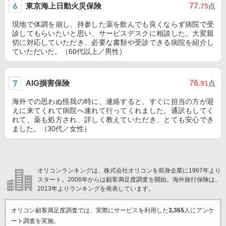
東京海上日動火災保険
77
.75
点
現地で体調を崩し、持参した薬を飲んでも良くならず病院で受
診してもらいたいと思い、サービスデスクに相談した。大変親
切に対応していただき、必要な書類や受診できる病院を紹介し
ていただいた。（60代以上／男性）
AIG損害保険
76
.91
点
海外での思わぬ怪我の時に、連絡すると、すぐに担当の方が迎
えに来てくれて病院へ連れて行ってくれました。通訳もしてく
れて、薬も処方され、詳しく教えていただき、とても安心でき
ました。（30代／女性）
オリコンランキングは、株式会社オリコンを前身企業に1967年より
スタート。2006年からは顧客満足度調査を開始。海外旅行保険は、
2013年よりランキングを発表しています。
オリコン顧客満足度調査では、実際にサービスを利用した
3,365
人にアンケ
ート調査を実施。