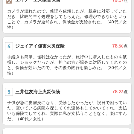
79
.17
点
カメラが壊れたので、修理を依頼したが、親身に対応していた
だき、比較的早く処理をしてもらえた。修理ができないという
ことで、カメラが返却され、保険金が支給された。（40代／女
性）
ジェイアイ傷害火災保険
78
.56
点
手続きも簡単。怪我はなかったが、旅行中に購入したものを破
損し、ショックだったが、担当の方が親身に対応してくれたの
と、保険が効いたので、その後の旅行を楽しめた。（30代／女
性）
三井住友海上火災保険
78
.23
点
子供が急に皮膚炎になり、受診したかったが、祝日で困ってい
た。空いている病院を探してくれ連絡もしておいてくれ、支払
いも保険でしてくれ、実際に私が支払うこともなく、楽にすん
だ。（40代／女性）