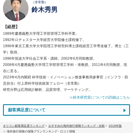
（非常勤）
鈴木秀男
【経歴】
1989年慶應義塾大学理工学部管理工学科卒業。
1992年ロチェスター大学経営大学院修士課程修了。
1996年東京工業大学大学院理工学研究科博士課程経営工学専攻修了。博士（工
学）取得。
1996年筑波大学社会工学系・講師。2002年6月同助教授。
2008年4月慶應義塾大学理工学部管理工学科・准教授。2011年4月同教授、現
在に至る。
2023年4月内閣府 科学技術・イノベーション推進事務局参事官（インフラ・防
災担当）付上席科学技術政策フェロー（非常勤）
研究分野は応用統計解析、品質管理、マーケティング。
≫鈴木研究室についての詳細はこちら
顧客満足度について
オリコン顧客満足度ランキング
おすすめの海外旅行保険ランキング・比較
2019年版
海外旅行保険の保険プランランキング・口コミ情報