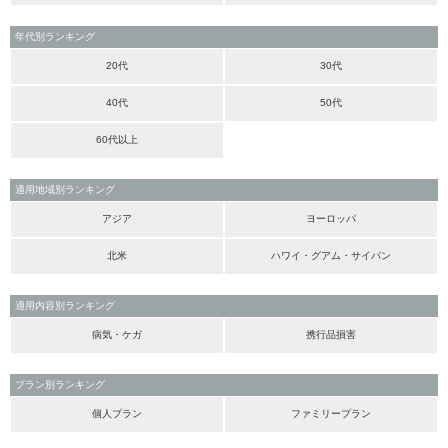
年代別ランキング
20代
30代
40代
50代
60代以上
適用地域別ランキング
アジア
ヨーロッパ
北米
ハワイ・グアム・サイパン
適用内容別ランキング
病気・ケガ
携行品損害
プラン別ランキング
個人プラン
ファミリープラン