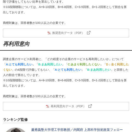
階で評価をしてもらい比率を算出しています。
※10段階聴取については、A=9-10回答、B=6-8回答、C=3-5回答、D=1-2回答として割合を算
出しております。
商標対象は、回答者数が100人以上の企業です。
推奨意向データ（PDF）
再利用意向
調査企業のサービス利用者に、「どの程度その企業のサービスを再利用したいか」について
「
A:とても利用したい
」「
B:まあ利用したい
」「
C:あまり利用したくない
」「
D：全く利用した
くない
」の4段階で評価してもらい、「
A:とても利用したい
」「
B:まあ利用したい
」と回答した
人の割合で算出しています。
※10段階聴取については、A=9-10回答、B=6-8回答、C=3-5回答、D=1-2回答として割合を算
出しております。
商標対象は、回答者数が100人以上の企業です。
再利用意向データ（PDF）
ランキング監修
慶應義塾大学理工学部教授／内閣府 上席科学技術政策フェロー