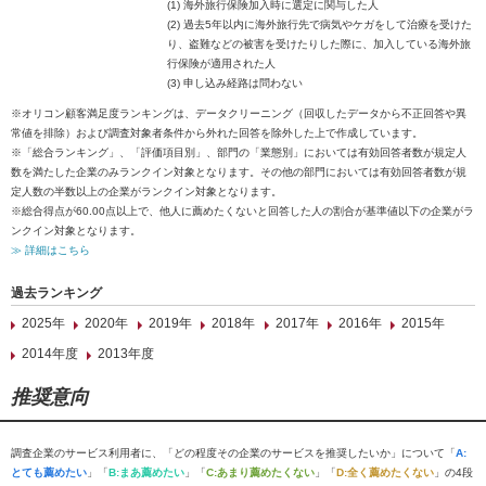
(1) 海外旅行保険加入時に選定に関与した人
(2) 過去5年以内に海外旅行先で病気やケガをして治療を受けた
り、盗難などの被害を受けたりした際に、加入している海外旅
行保険が適用された人
(3) 申し込み経路は問わない
※オリコン顧客満足度ランキングは、データクリーニング（回収したデータから不正回答や異
常値を排除）および調査対象者条件から外れた回答を除外した上で作成しています。
※「総合ランキング」、「評価項目別」、部門の「業態別」においては有効回答者数が規定人
数を満たした企業のみランクイン対象となります。その他の部門においては有効回答者数が規
定人数の半数以上の企業がランクイン対象となります。
※総合得点が60.00点以上で、他人に薦めたくないと回答した人の割合が基準値以下の企業がラ
ンクイン対象となります。
≫ 詳細はこちら
過去ランキング
2025年
2020年
2019年
2018年
2017年
2016年
2015年
2014年度
2013年度
推奨意向
調査企業のサービス利用者に、「どの程度その企業のサービスを推奨したいか」について「
A:
とても薦めたい
」「
B:まあ薦めたい
」「
C:あまり薦めたくない
」「
D:全く薦めたくない
」の4段