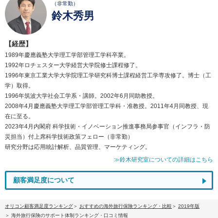
（非常勤）
鈴木秀男
【経歴】
1989年慶應義塾大学理工学部管理工学科卒業。
1992年ロチェスター大学経営大学院修士課程修了。
1996年東京工業大学大学院理工学研究科博士課程経営工学専攻修了。博士（工
学）取得。
1996年筑波大学社会工学系・講師。2002年6月同助教授。
2008年4月慶應義塾大学理工学部管理工学科・准教授。2011年4月同教授、現
在に至る。
2023年4月内閣府 科学技術・イノベーション推進事務局参事官（インフラ・防
災担当）付上席科学技術政策フェロー（非常勤）
研究分野は応用統計解析、品質管理、マーケティング。
≫鈴木研究室についての詳細はこちら
顧客満足度について
オリコン顧客満足度ランキング
おすすめの海外旅行保険ランキング・比較
2019年版
海外旅行保険のサポート体制ランキング・口コミ情報