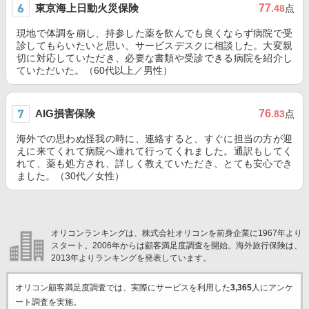
東京海上日動火災保険
77
.48
点
現地で体調を崩し、持参した薬を飲んでも良くならず病院で受
診してもらいたいと思い、サービスデスクに相談した。大変親
切に対応していただき、必要な書類や受診できる病院を紹介し
ていただいた。（60代以上／男性）
AIG損害保険
76
.83
点
海外での思わぬ怪我の時に、連絡すると、すぐに担当の方が迎
えに来てくれて病院へ連れて行ってくれました。通訳もしてく
れて、薬も処方され、詳しく教えていただき、とても安心でき
ました。（30代／女性）
オリコンランキングは、株式会社オリコンを前身企業に1967年より
スタート。2006年からは顧客満足度調査を開始。海外旅行保険は、
2013年よりランキングを発表しています。
オリコン顧客満足度調査では、実際にサービスを利用した
3,365
人にアンケ
ート調査を実施。