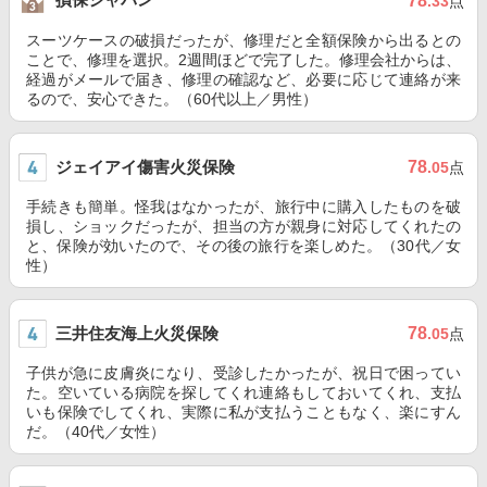
78
.33
点
スーツケースの破損だったが、修理だと全額保険から出るとの
ことで、修理を選択。2週間ほどで完了した。修理会社からは、
経過がメールで届き、修理の確認など、必要に応じて連絡が来
るので、安心できた。（60代以上／男性）
ジェイアイ傷害火災保険
78
.05
点
手続きも簡単。怪我はなかったが、旅行中に購入したものを破
損し、ショックだったが、担当の方が親身に対応してくれたの
と、保険が効いたので、その後の旅行を楽しめた。（30代／女
性）
三井住友海上火災保険
78
.05
点
子供が急に皮膚炎になり、受診したかったが、祝日で困ってい
た。空いている病院を探してくれ連絡もしておいてくれ、支払
いも保険でしてくれ、実際に私が支払うこともなく、楽にすん
だ。（40代／女性）