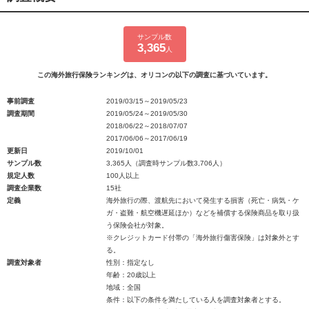
サンプル数
3,365
人
この海外旅行保険ランキングは、オリコンの以下の調査に基づいています。
事前調査
2019/03/15～2019/05/23
調査期間
2019/05/24～2019/05/30
2018/06/22～2018/07/07
2017/06/06～2017/06/19
更新日
2019/10/01
サンプル数
3,365人（調査時サンプル数3,706人）
規定人数
100人以上
調査企業数
15社
定義
海外旅行の際、渡航先において発生する損害（死亡・病気・ケ
ガ・盗難・航空機遅延ほか）などを補償する保険商品を取り扱
う保険会社が対象。
※クレジットカード付帯の「海外旅行傷害保険」は対象外とす
る。
調査対象者
性別：指定なし
年齢：20歳以上
地域：全国
条件：以下の条件を満たしている人を調査対象者とする。