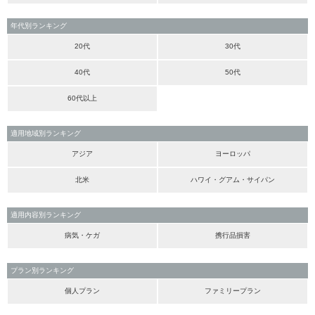
年代別ランキング
20代
30代
40代
50代
60代以上
適用地域別ランキング
アジア
ヨーロッパ
北米
ハワイ・グアム・サイパン
適用内容別ランキング
病気・ケガ
携行品損害
プラン別ランキング
個人プラン
ファミリープラン