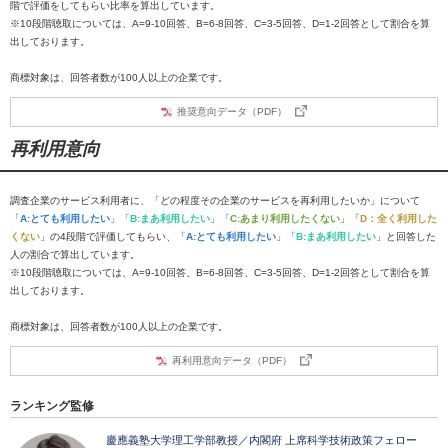
階で評価をしてもらい比率を算出しています。
※10段階聴取については、A=9-10回答、B=6-8回答、C=3-5回答、D=1-2回答として割合を算
出しております。
商標対象は、回答者数が100人以上の企業です。
推奨意向データ（PDF）
再利用意向
調査企業のサービス利用者に、「どの程度その企業のサービスを再利用したいか」について
「
A:とても利用したい
」「
B:まあ利用したい
」「
C:あまり利用したくない
」「
D：全く利用した
くない
」の4段階で評価してもらい、「
A:とても利用したい
」「
B:まあ利用したい
」と回答した
人の割合で算出しています。
※10段階聴取については、A=9-10回答、B=6-8回答、C=3-5回答、D=1-2回答として割合を算
出しております。
商標対象は、回答者数が100人以上の企業です。
再利用意向データ（PDF）
ランキング監修
慶應義塾大学理工学部教授／内閣府 上席科学技術政策フェロー