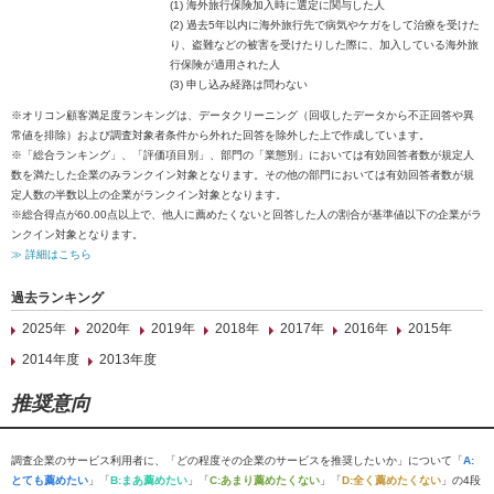
(1) 海外旅行保険加入時に選定に関与した人
(2) 過去5年以内に海外旅行先で病気やケガをして治療を受けた
り、盗難などの被害を受けたりした際に、加入している海外旅
行保険が適用された人
(3) 申し込み経路は問わない
※オリコン顧客満足度ランキングは、データクリーニング（回収したデータから不正回答や異
常値を排除）および調査対象者条件から外れた回答を除外した上で作成しています。
※「総合ランキング」、「評価項目別」、部門の「業態別」においては有効回答者数が規定人
数を満たした企業のみランクイン対象となります。その他の部門においては有効回答者数が規
定人数の半数以上の企業がランクイン対象となります。
※総合得点が60.00点以上で、他人に薦めたくないと回答した人の割合が基準値以下の企業がラ
ンクイン対象となります。
≫ 詳細はこちら
過去ランキング
2025年
2020年
2019年
2018年
2017年
2016年
2015年
2014年度
2013年度
推奨意向
調査企業のサービス利用者に、「どの程度その企業のサービスを推奨したいか」について「
A:
とても薦めたい
」「
B:まあ薦めたい
」「
C:あまり薦めたくない
」「
D:全く薦めたくない
」の4段