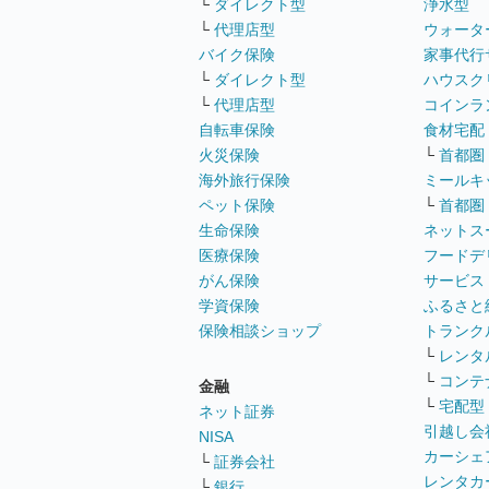
└
ダイレクト型
浄水型
└
代理店型
ウォータ
バイク保険
家事代行
└
ダイレクト型
ハウスク
└
代理店型
コインラ
自転車保険
食材宅配
火災保険
└
首都圏
海外旅行保険
ミールキ
ペット保険
└
首都圏
生命保険
ネットス
医療保険
フードデ
がん保険
サービス
学資保険
ふるさと
保険相談ショップ
トランク
└
レンタ
└
コンテ
金融
└
宅配型
ネット証券
引越し会
NISA
カーシェ
└
証券会社
レンタカ
└
銀行