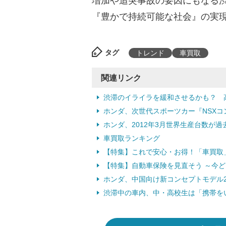
増加や追突事故の要因にもなる
『豊かで持続可能な社会』の実
タグ
トレンド
車買取
関連リンク
渋滞のイライラを緩和させるかも？ 高
ホンダ、次世代スポーツカー『NSXコン
ホンダ、2012年3月世界生産台数が過去
車買取ランキング
【特集】これで安心・お得！「車買取
【特集】自動車保険を見直そう ～今
ホンダ、中国向け新コンセプトモデル2車
渋滞中の車内、中・高校生は「携帯をい