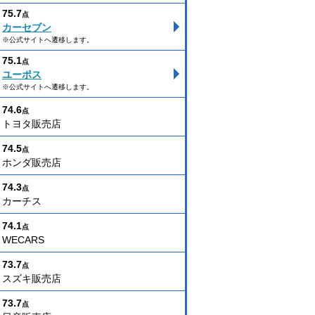
75.7
点
カーセブン
※公式サイトへ遷移します。
75.1
点
ユーポス
※公式サイトへ遷移します。
74.6
点
トヨタ販売店
74.5
点
ホンダ販売店
74.3
点
カーチス
74.1
点
WECARS
73.7
点
スズキ販売店
73.7
点