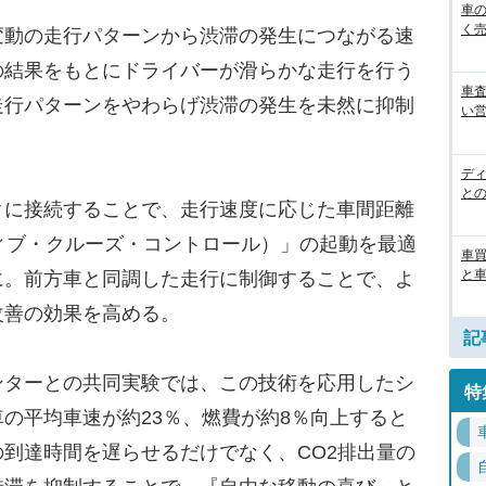
車
く売
動の走行パターンから渋滞の発生につながる速
の結果をもとにドライバーが滑らかな走行を行う
車
走行パターンをやわらげ渋滞の発生を未然に抑制
い営
デ
と
に接続することで、走行速度に応じた車間距離
ィブ・クルーズ・コントロール）」の起動を最適
車
と
に。前方車と同調した走行に制御することで、よ
改善の効果を高める。
記
ターとの共同実験では、この技術を応用したシ
特
の平均車速が約23％、燃費が約8％向上すると
到達時間を遅らせるだけでなく、CO2排出量の