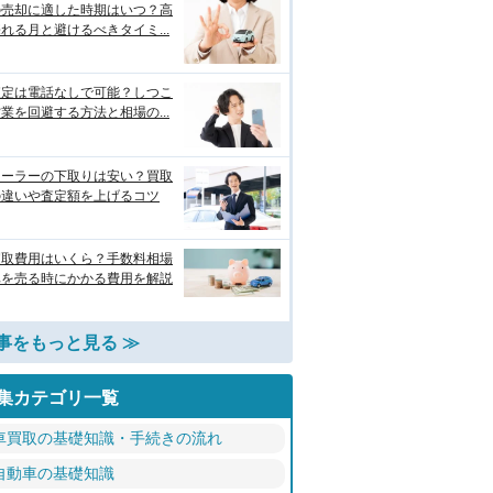
の売却に適した時期はいつ？高
れる月と避けるべきタイミ...
査定は電話なしで可能？しつこ
業を回避する方法と相場の...
ィーラーの下取りは安い？買取
の違いや査定額を上げるコツ
買取費用はいくら？手数料相場
車を売る時にかかる費用を解説
事をもっと見る ≫
集カテゴリ一覧
車買取の基礎知識・手続きの流れ
自動車の基礎知識