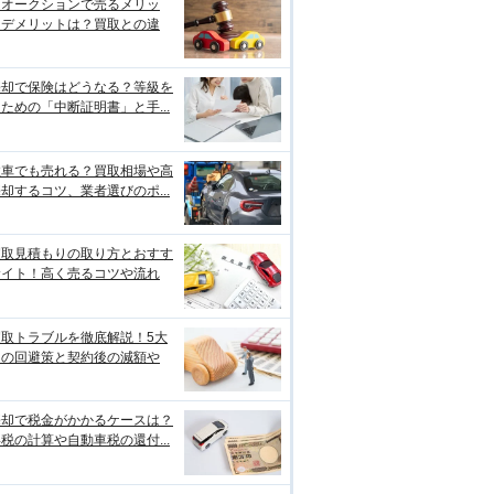
をオークションで売るメリッ
・デメリットは？買取との違
売却で保険はどうなる？等級を
ための「中断証明書」と手...
故車でも売れる？買取相場や高
却するコツ、業者選びのポ...
買取見積もりの取り方とおすす
サイト！高く売るコツや流れ
買取トラブルを徹底解説！5大
例の回避策と契約後の減額や
売却で税金がかかるケースは？
税の計算や自動車税の還付...