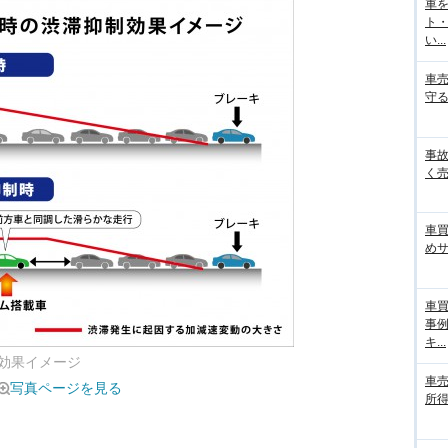
車
ト
い...
車
守る
事
く売
車
め
車
事
キ...
効果イメージ
車
写真ページを見る
所得