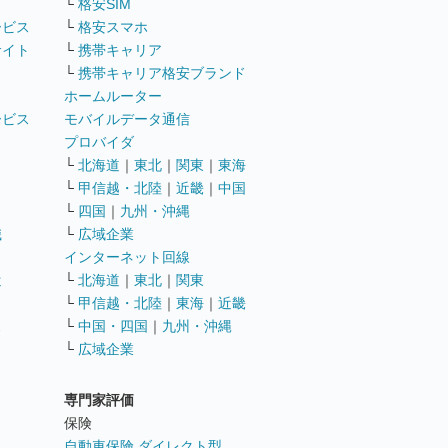
└
格安SIM
ービス
└
格安スマホ
サイト
└
携帯キャリア
└
携帯キャリア格安ブランド
ホームルーター
ービス
モバイルデータ通信
ト
プロバイダ
└
北海道
｜
東北
｜
関東
｜
東海
└
甲信越・北陸
｜
近畿
｜
中国
└
四国
｜
九州・沖縄
職
└
広域企業
インターネット回線
遣
└
北海道
｜
東北
｜
関東
└
甲信越・北陸
｜
東海
｜
近畿
ス
└
中国・四国
｜
九州・沖縄
└
広域企業
専門家評価
ト
保険
自動車保険 ダイレクト型