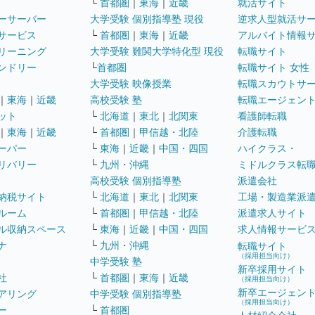
└
首都圏
｜
東海
｜
近畿
就活サイト
ーサーバー
大学受験 個別指導塾 現役
逆求人型就活サ
サービス
└
首都圏
｜
東海
｜
近畿
アルバイト情報
リーニング
大学受験 難関大学特化型 現役
転職サイト
ンドリー
└
首都圏
転職サイト 女性
大学受験 映像授業
転職スカウトサ
｜
東海
｜
近畿
高校受験 塾
転職エージェン
ット
└
北海道
｜
東北
｜
北関東
看護師転職
｜
東海
｜
近畿
└
首都圏
｜
甲信越・北陸
介護転職
ーパー
└
東海
｜
近畿
｜
中国・四国
ハイクラス・
リバリー
└
九州・沖縄
ミドルクラス転
高校受験 個別指導塾
派遣会社
納税サイト
└
北海道
｜
東北
｜
北関東
工場・製造業派
ルーム
└
首都圏
｜
甲信越・北陸
派遣求人サイト
ル収納スペース
└
東海
｜
近畿
｜
中国・四国
求人情報サービ
ナ
└
九州・沖縄
転職サイト
（採用担当向け）
中学受験 塾
新卒採用サイト
社
└
首都圏
｜
東海
｜
近畿
（採用担当向け）
新卒エージェン
アリング
中学受験 個別指導塾
（採用担当向け）
ー
└
首都圏