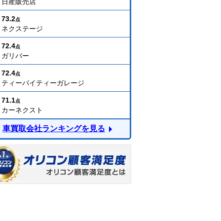
日産販売店
73.2
点
ネクステージ
72.4
点
ガリバー
72.4
点
ティーバイティーガレージ
71.1
点
カーネクスト
車買取会社ランキングを見る