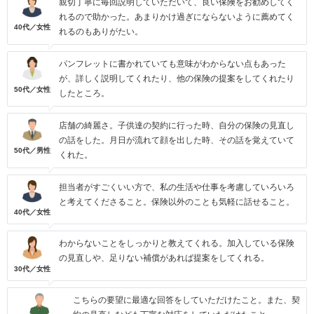
親切丁寧に毎回説明していただいて、良い保険をお勧めしてく
れるので助かった。あまりかけ過ぎにならないように薦めてく
40代／女性
れるのもありがたい。
パンフレットに書かれていても意味がわからない点もあった
が、詳しく説明してくれたり、他の保険の提案をしてくれたり
50代／女性
したところ。
店舗の綺麗さ。子供達の契約に行った時、自分の保険の見直し
の話をした。月日が流れて顔を出した時、その話を覚えていて
50代／男性
くれた。
担当者がすごくいい方で、私の生活や仕事を考慮していろいろ
と考えてくださること。保険以外のことも気軽に話せること。
40代／女性
わからないことをしっかりと教えてくれる。加入している保険
の見直しや、足りない補償があれば提案をしてくれる。
30代／女性
こちらの要望に最適な回答をしていただけたこと。また、契