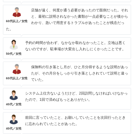
店舗が遠く、何度か通う必要があったので面倒だった。それ
と、最初に説明されなかった書類が一点必要なことが後から
60代以上／女性
わかり、急いで用意するトラブルがあったことが残念だっ
た。
予約の時間が合わず、なかなか取れなかったこと。立地は悪く
ないのですが、駐車場が大変出し入れしにくかったことです。
50代／女性
保険料の引き落とし月が、ひと月分得するような説明があっ
たが、その月分をしっかり引き落としされていて説明と違っ
60代以上／女性
ていた。
システム上仕方ないようだけど、2回訪問しなければいけなかっ
たので、1回で済めばもっとありがたい。
40代／女性
前回に言っていたこと、お願いしていたことを次回行ったとき
に忘れられていたことがあった。
40代／女性