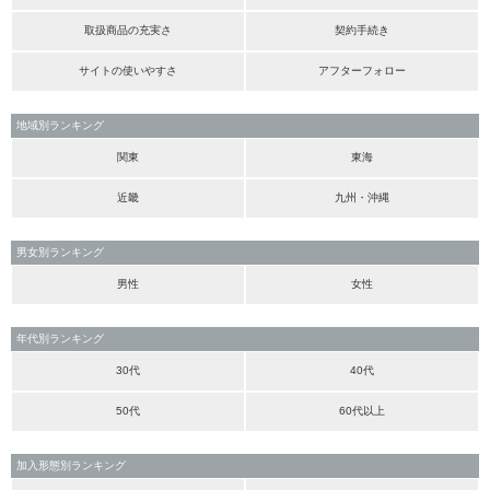
取扱商品の充実さ
契約手続き
サイトの使いやすさ
アフターフォロー
地域別ランキング
関東
東海
近畿
九州・沖縄
男女別ランキング
男性
女性
年代別ランキング
30代
40代
50代
60代以上
加入形態別ランキング