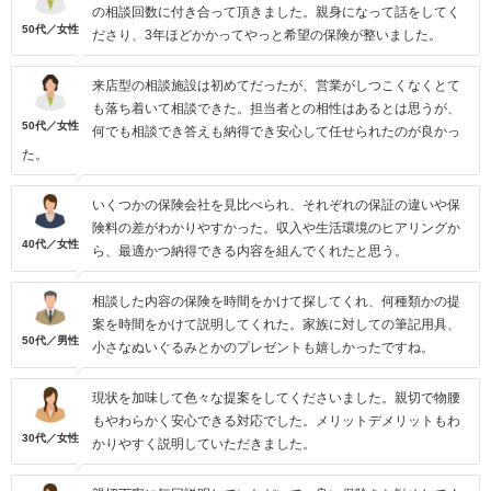
の相談回数に付き合って頂きました。親身になって話をしてく
50代／女性
ださり、3年ほどかかってやっと希望の保険が整いました。
来店型の相談施設は初めてだったが、営業がしつこくなくとて
も落ち着いて相談できた。担当者との相性はあるとは思うが、
50代／女性
何でも相談でき答えも納得でき安心して任せられたのが良かっ
た。
いくつかの保険会社を見比べられ、それぞれの保証の違いや保
険料の差がわかりやすかった。収入や生活環境のヒアリングか
40代／女性
ら、最適かつ納得できる内容を組んでくれたと思う。
相談した内容の保険を時間をかけて探してくれ、何種類かの提
案を時間をかけて説明してくれた。家族に対しての筆記用具、
50代／男性
小さなぬいぐるみとかのプレゼントも嬉しかったですね。
現状を加味して色々な提案をしてくださいました。親切で物腰
もやわらかく安心できる対応でした。メリットデメリットもわ
30代／女性
かりやすく説明していただきました。