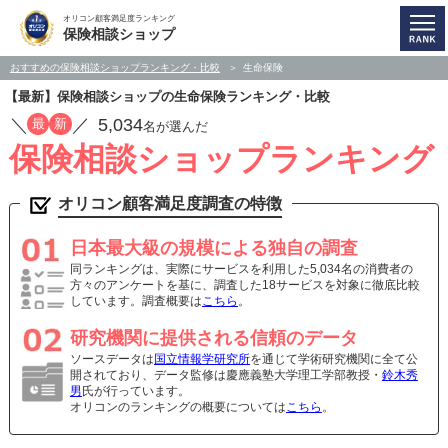
オリコン顧客満足度ランキング
保険相談ショップ
おすすめの保険相談ショップランキング・比較
生命保険
【最新】保険相談ショップの生命保険ランキング・比較
／
／
5,034
最
新
名が選んだ
保険相談ショップランキング
オリコン顧客満足度調査の特徴
日本最大級の規模による独自の調査
同ランキングは、実際にサービスを利用した5,034名の消費者の
方々のアンケートを基に、調査した18サービスを対象に徹底比較
しています。調査概要は
こちら
。
研究機関に提供される信頼のデータ
ソースデータは
国立情報学研究所
を通じて学術研究機関に全て公
開されており、データ監修は慶應義塾大学理工学部教授・
鈴木秀
男
氏が行っています。
オリコンのランキングの概要については
こちら
。