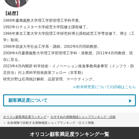
【経歴】
1989年慶應義塾大学理工学部管理工学科卒業。
1992年ロチェスター大学経営大学院修士課程修了。
1996年東京工業大学大学院理工学研究科博士課程経営工学専攻修了。博士（工
学）取得。
1996年筑波大学社会工学系・講師。2002年6月同助教授。
2008年4月慶應義塾大学理工学部管理工学科・准教授。2011年4月同教授、現
在に至る。
2023年4月内閣府 科学技術・イノベーション推進事務局参事官（インフラ・防
災担当）付上席科学技術政策フェロー（非常勤）
研究分野は応用統計解析、品質管理、マーケティング。
≫鈴木研究室についての詳細はこちら
顧客満足度について
オリコン顧客満足度ランキング
おすすめの保険相談ショップランキング・比較
生命保険で比較する保険相談ショップランキング・口コミ情報
オリコン顧客満足度
ランキング一覧