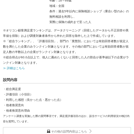
年齢：18～69歳
地域：全国
条件：過去5年以内に保険相談ショップ（乗合い型のみ）の
無料相談を利用し、
実際に保険の成約まで至った人
※オリコン顧客満足度ランキングは、データクリーニング（回収したデータから不正回答や異
常値を排除）および調査対象者条件から外れた回答を除外した上で作成しています。
※「総合ランキング」、「評価項目別」、部門の「業態別」においては有効回答者数が規定人
数を満たした企業のみランクイン対象となります。その他の部門においては有効回答者数が規
定人数の半数以上の企業がランクイン対象となります。
※総合得点が60.0点以上で、他人に薦めたくないと回答した人の割合が基準値以下の企業がラ
ンクイン対象となります。
≫ 詳細はこちら
設問内容
・総合満足度
・評価項目（小項目）
・利用した感想（良かった点・悪かった点）
・他者推奨意向
・他者推奨意向理由
アンケート調査を実施した際の質問事項です。満足度評価項目のほか、該当サービスの利用状況や検討内
容を質問しています。
その他の設問内容はこちら