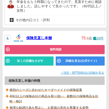
年金をもらう時期になってきたので、見直すために相談
しました。話しやすくて良かったです。（60代以上／
女性）
その他の口コミ・評判
保険見直し本舗
75
.3
点
18件
無料相談
近くの店舗をさがす
詳細を見る(公式サイト)
＞項目・部門別得点の詳細を見る
保険見直し本舗の特徴
個別のニーズに合わせたオーダーメイドの保険提案
40社以上の保険会社の商品を取り扱い、複数社の保険商品を比
較・検討
無理な勧誘行為を禁止し、お客様の意向を尊重する姿勢