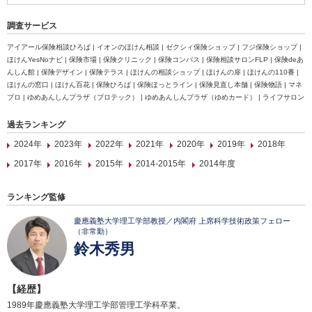
調査サービス
アイアール保険相談ひろば | イオンのほけん相談 | ゼクシィ保険ショップ | フジ保険ショップ |
ほけんYesNoナビ | 保険市場 | 保険クリニック | 保険コンパス | 保険相談サロンFLP | 保険deあ
んしん館 | 保険デザイン | 保険テラス | ほけんの相談ショップ | ほけんの扉 | ほけんの110番 |
ほけんの窓口 | ほけん百花 | 保険ひろば | 保険ほっとライン | 保険見直し本舗 | 保険物語 | マネ
プロ | ゆめあんしんプラザ（プロテック） | ゆめあんしんプラザ（ゆめカード） | ライフサロン
過去ランキング
2024年
2023年
2022年
2021年
2020年
2019年
2018年
2017年
2016年
2015年
2014-2015年
2014年度
ランキング監修
慶應義塾大学理工学部教授／内閣府 上席科学技術政策フェロー
（非常勤）
鈴木秀男
【経歴】
1989年慶應義塾大学理工学部管理工学科卒業。