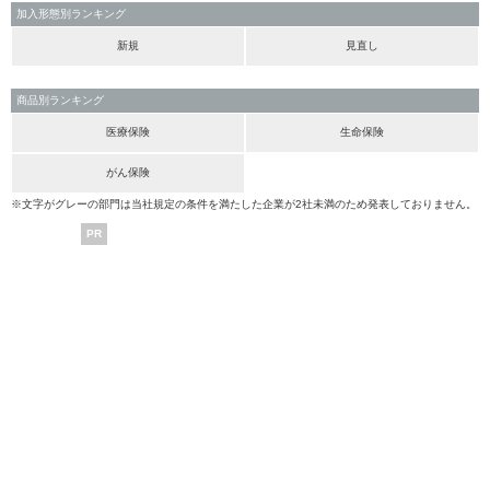
加入形態別ランキング
新規
見直し
商品別ランキング
医療保険
生命保険
がん保険
※文字がグレーの部門は当社規定の条件を満たした企業が2社未満のため発表しておりません。
PR