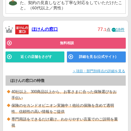
た、契約の見直しなども丁寧な対応をしていただけたこ
と。（60代以上／男性）
ほけんの窓口
77
.1
点
18件
無料相談
近くの店舗をさがす
詳細を見る(公式サイト)
＞項目・部門別得点の詳細を見る
ほけんの窓口の特徴
40社以上、300商品以上から、お客さまに合った保険選びをお
手伝い
保険のセカンドオピニオン実施中！他社の保険を含めて透明
性、信頼性の高い情報をご提供
専門用語をできるだけ避け、わかりやすい言葉でのご説明を重
視