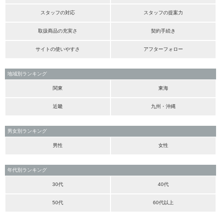
スタッフの対応
スタッフの提案力
取扱商品の充実さ
契約手続き
サイトの使いやすさ
アフターフォロー
地域別ランキング
関東
東海
近畿
九州・沖縄
男女別ランキング
男性
女性
年代別ランキング
30代
40代
50代
60代以上