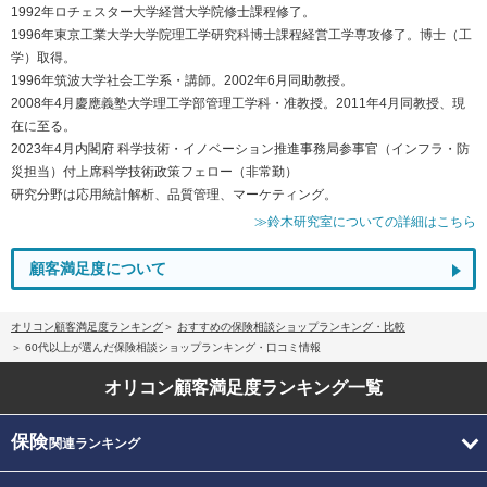
1992年ロチェスター大学経営大学院修士課程修了。
1996年東京工業大学大学院理工学研究科博士課程経営工学専攻修了。博士（工
学）取得。
1996年筑波大学社会工学系・講師。2002年6月同助教授。
2008年4月慶應義塾大学理工学部管理工学科・准教授。2011年4月同教授、現
在に至る。
2023年4月内閣府 科学技術・イノベーション推進事務局参事官（インフラ・防
災担当）付上席科学技術政策フェロー（非常勤）
研究分野は応用統計解析、品質管理、マーケティング。
≫鈴木研究室についての詳細はこちら
顧客満足度について
オリコン顧客満足度ランキング
おすすめの保険相談ショップランキング・比較
60代以上が選んだ保険相談ショップランキング・口コミ情報
オリコン顧客満足度
ランキング一覧
保険
関連ランキング