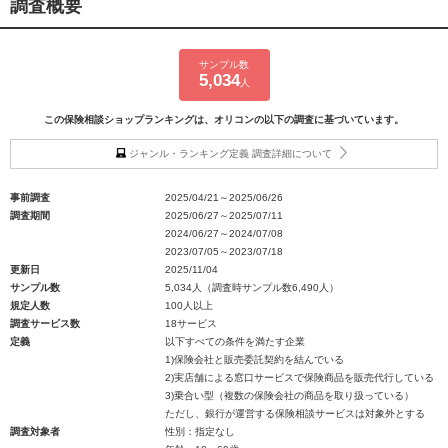
調査概要
サンプル数
5,034
人
この保険相談ショップランキングは、オリコンの以下の調査に基づいています。
ジャンル・ランキング定義 調査詳細について
事前調査
2025/04/21～2025/06/26
調査期間
2025/06/27～2025/07/11
2024/06/27～2024/07/08
2023/07/05～2023/07/18
更新日
2025/11/04
サンプル数
5,034人（調査時サンプル数6,490人）
規定人数
100人以上
調査サービス数
18サービス
定義
以下すべての条件を満たす企業
1)保険会社と販売委託契約を結んでいる
2)実店舗による窓口サービスで保険商品を販売代行している
3)乗合い型（複数の保険会社の商品を取り扱っている）
ただし、銀行が運営する保険相談サービスは対象外とする
調査対象者
性別：指定なし