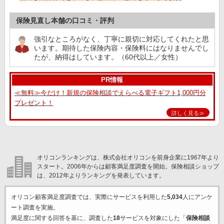
保険見直し本舗の口コミ・評判
強引なところがなく、丁寧に親切に対応してくれたと思
います。期待した保険内容・保険料にはなりませんでし
たが、納得はしています。（60代以上／女性）
PR情報
≪無料≫今だけ！新規の保険相談でえらべる電子ギフト1,000円分
プレゼント！
詳しく見る≫
オリコンランキングは、株式会社オリコンを前身企業に1967年より
スタート。2006年からは顧客満足度調査を開始。保険相談ショップ
は、2012年よりランキングを発表しています。
オリコン顧客満足度調査では、実際にサービスを利用した
5,034
人にアンケ
ート調査を実施。
満足度に関する回答を基に、調査した
18
サービスを対象にした「
保険相談