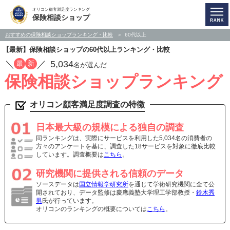
オリコン顧客満足度ランキング
保険相談ショップ
おすすめの保険相談ショップランキング・比較
60代以上
【最新】保険相談ショップの60代以上ランキング・比較
／
／
5,034
最
新
名が選んだ
保険相談ショップランキング
オリコン顧客満足度調査の特徴
日本最大級の規模による独自の調査
同ランキングは、実際にサービスを利用した5,034名の消費者の
方々のアンケートを基に、調査した18サービスを対象に徹底比較
しています。調査概要は
こちら
。
研究機関に提供される信頼のデータ
ソースデータは
国立情報学研究所
を通じて学術研究機関に全て公
開されており、データ監修は慶應義塾大学理工学部教授・
鈴木秀
男
氏が行っています。
オリコンのランキングの概要については
こちら
。