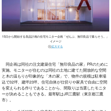
15日から開始する良品計画の住宅モニター企画「ぜんぶ、無印良品で暮らそう。」
イメージ
拡大する
同企画は同社の注文建築住宅「無印良品の家」PRのために
実施。モニターが住むのは同社の土地に建てた開放的な空間
と木の温もりが印象的な「木の家」で、物件の規模は駐車場
込で32坪、建坪23坪。住宅自体が仕切りや家具で自由に空間
を変えられる作りであることから、間取りは当選したモニタ
ーが決めることもできる。最寄駅はJR三鷹駅（東京都三鷹
市）。