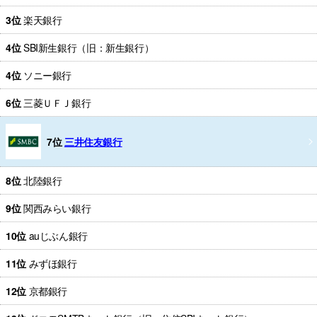
3位
楽天銀行
4位
SBI新生銀行（旧：新生銀行）
4位
ソニー銀行
6位
三菱ＵＦＪ銀行
7位
三井住友銀行
8位
北陸銀行
9位
関西みらい銀行
10位
auじぶん銀行
11位
みずほ銀行
12位
京都銀行