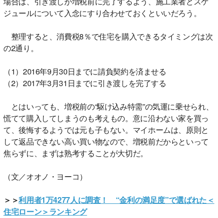
場合は、引き渡しが増税前に完了するよう、施工業者とスケ
ジュールについて入念にすり合わせておくといいだろう。
整理すると、消費税8％で住宅を購入できるタイミングは次
の2通り。
（1）2016年9月30日までに請負契約を済ませる
（2）2017年3月31日までに引き渡しを完了する
とはいっても、増税前の“駆け込み特需”の気運に乗せられ、
慌てて購入してしまうのも考えもの。意に沿わない家を買っ
て、後悔するようでは元も子もない。マイホームは、原則と
して返品できない高い買い物なので、増税前だからといって
焦らずに、まずは熟考することが大切だ。
（文／オオノ・ヨーコ）
＞＞
利用者1万4277人に調査！ “金利の満足度”で選ばれた＜
住宅ローン＞ランキング