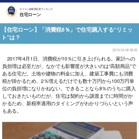
オリコン顧客満足度ランキング
住宅ローン
【住宅ローン】「消費税8％」で住宅購入する“リミッ
ト”は？
2016-04-08 08:20
2017年4月1日、消費税が10％に引き上げられる。家計への
負担増は必至だが、なかでも影響度が大きいのは“高額商品”で
ある住宅だ。土地や建物の料金に加え、建築工事費にも消費
税が掛かるため、2％増えるだけでも数十万円から100万円単
位の負担増になりかねない。できることなら8％のうちに購入
しておきたいものだが、住宅は契約から譲渡までに時間がか
かるため、新税率適用のタイミングがわかりづらいという声
もある。