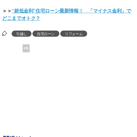
＞＞
“超低金利”住宅ローン最新情報！ 「マイナス金利」で
どこまでオトク？
引越し
住宅ローン
リフォーム
PR