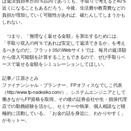
は返済負担率が30％以内であっても、手取りで考えると40％
近くになることもあるだろう。今後、生活費や教育費などの
負担が増加していく可能性があれば、破たんしてしまうかも
しれない。
つまり、「無理なく返せる金額」を算出するためには、
「手取り収入の何％であれば安定して返済できるか」を考え
るべきなのだ。フラット35のWebサイトでは、毎月の返済額
から借入可能額を計算することもできるので、ぜひ手取りベ
ースで返せる金額をシミュレーションしてほしい。
記事／江原さとみ
ファイナンシャル・プランナー、FPオフィスなでしこ代表
（http://www.fp-nadesiko.com/）。システムエンジニアとして
働きながらFP資格を取得。その後の証券会社や生・損保代理
店での勤務経験を活かし、セミナーや執筆、個人相談など積
極的に活動している。「お金の話を身近に、わかりやすく」
がモットー。