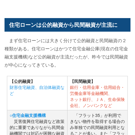
住宅ローンは公的融資から民間融資が主流に
まず住宅ローンには大きく分けて公的融資と民間融資の２
種類がある。住宅ローンはかつて住宅金融公庫(現在の住宅金
融支援機構)など公的融資が主流だったが、昨今では民間融資
が中心になってきている。
【公的融資】
【民間融資】
財形住宅融資、自治体融資な
銀行・信用金庫・信用組合・
ど
労働金庫等金融機関、
ネット銀行、ＪＡ、生命保険
会社、ノンバンクなど
○住宅金融支援機構
「フラット35」が利用で
災害復興住宅融資など政策
きない物件を取得する場合の
的に重要でありながら民間金
み単独での民間融資利用とな
融機関では対応が困難な融資
ることが多い。また「フラッ