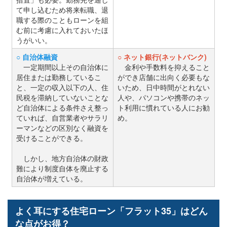
て申し込むため将来転職、退
職する際のこともローンを組
む前に考慮に入れておいたほ
うがいい。
○ 自治体融資
○ ネット銀行(ネットバンク)
一定期間以上その自治体に
金利や手数料を抑えること
居住または勤務しているこ
ができ店舗に出向く必要もな
と、一定の収入以下の人、住
いため、日中時間がとれない
民税を滞納していないことな
人や、パソコンや携帯のネッ
ど自治体による条件さえ整っ
ト利用に慣れている人にお勧
ていれば、自営業者やサラリ
め。
ーマンなどの区別なく融資を
受けることができる。
しかし、地方自治体の財政
難により制度自体を廃止する
自治体が増えている。
よく耳にする住宅ローン「フラット35」はどん
な点がお得？