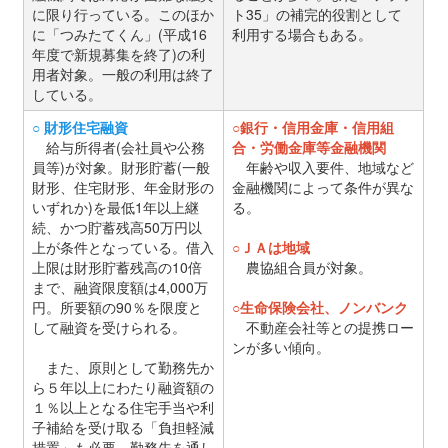
に限り行っている。このほか
ト35」の補完的役割として
に「つみたてくん」(平成16
利用する場合もある。
年度で新規募集を終了)の利
用者対象。一般の利用は終了
している。
○ 財形住宅融資
○銀行・信用金庫・信用組
給与所得者(会社員や公務
合・労働金庫等金融機関
員等)が対象。財形貯蓄(一般
年齢や収入要件、地域など
財形、住宅財形、年金財形の
金融機関によって条件が異な
いずれか)を最低1年以上継
る。
続、かつ貯蓄残高50万円以
上が条件となっている。借入
○ＪＡは地域
上限は財形貯蓄残高の10倍
農協組合員が対象。
まで、融資限度額は4,000万
円。所要額の90％を限度と
○生命保険会社、ノンバンク
して融資を受けられる。
不動産会社等との提携ロー
ンが多い傾向。
また、原則として勤務先か
ら５年以上にわたり融資額の
１％以上となる住宅手当や利
子補給を受け取る「負担軽減
措置」も必要。勤務先を通し