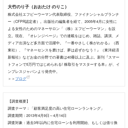
大竹のり子（おおたけ のりこ）
株式会社エフピーウーマン代表取締役、ファイナンシャルプランナ
ー（CFPR認定者）。出版社の編集者を経て、2005年4月に女性に
よる女性のためのマネーサロン「（株）エフピーウーマン」を設
立。現在、『オレンジページ』での連載をはじめ、雑誌、講演、メ
ディア出演など多方面で活躍中。『一番やさしく株がわかる』（西
東社）、『マネーセンスを磨けば、夢は必ずかなう！』（東洋経済
新報社）などお金の分野での著書は40冊以上に及ぶ。新刊『スマー
トフォンで5万円ではじめられる! 株取引をマスターする本』が、イ
ンプレスジャパンより発売中。
＞＞
ブログ
【調査概要】
調査テーマ：「顧客満足度の高い住宅ローンランキング」
調査期間：2013年4月9日～4月14日
調査対象：過去3年以内に住宅ローンを利用開始、もしくは借り換