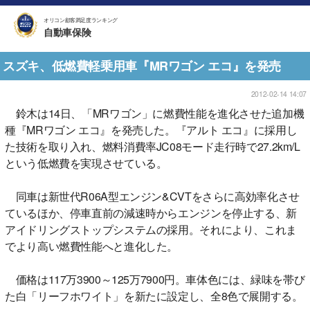
オリコン顧客満足度ランキング
自動車保険
スズキ、低燃費軽乗用車『MRワゴン エコ』を発売
2012-02-14 14:07
鈴木は14日、「MRワゴン」に燃費性能を進化させた追加機
種『MRワゴン エコ』を発売した。『アルト エコ』に採用し
た技術を取り入れ、燃料消費率JC08モード走行時で27.2km/L
という低燃費を実現させている。
同車は新世代R06A型エンジン&CVTをさらに高効率化させ
ているほか、停車直前の減速時からエンジンを停止する、新
アイドリングストップシステムの採用。それにより、これま
でより高い燃費性能へと進化した。
価格は117万3900～125万7900円。車体色には、緑味を帯び
た白「リーフホワイト」を新たに設定し、全8色で展開する。