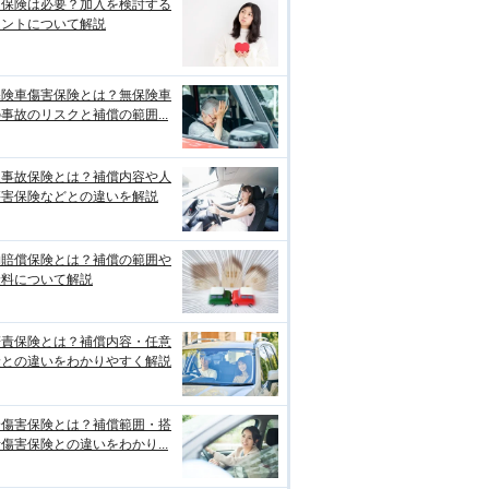
両保険は必要？加入を検討する
イントについて解説
保険車傷害保険とは？無保険車
事故のリスクと補償の範囲...
損事故保険とは？補償内容や人
傷害保険などとの違いを解説
物賠償保険とは？補償の範囲や
険料について解説
賠責保険とは？補償内容・任意
険との違いをわかりやすく解説
身傷害保険とは？補償範囲・搭
傷害保険との違いをわかり...