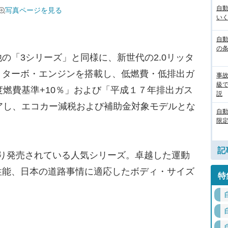
自
写真ページを見る
いく
自動
の
「3シリーズ」と同様に、新世代の2.0リッタ
・ターボ・エンジンを搭載し、低燃費・低排出ガ
事
級
度燃費基準+10％」および「平成１７年排出ガス
説
アし、エコカー減税および補助金対象モデルとな
自
限定
記
年より発売されている人気シリーズ。卓越した運動
性能、日本の道路事情に適応したボディ・サイズ
特