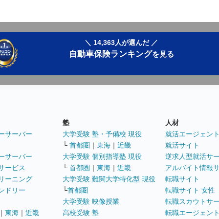
＼ 14,363人が選んだ ／
自動車保険ランキング
を見る
塾
人材
ーサーバー
大学受験 塾・予備校 現役
就活エージェン
└
首都圏
｜
東海
｜
近畿
就活サイト
ーサーバー
大学受験 個別指導塾 現役
逆求人型就活サ
サービス
└
首都圏
｜
東海
｜
近畿
アルバイト情報
リーニング
大学受験 難関大学特化型 現役
転職サイト
ンドリー
└
首都圏
転職サイト 女性
大学受験 映像授業
転職スカウトサ
｜
東海
｜
近畿
高校受験 塾
転職エージェン