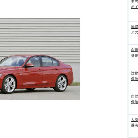
車
ポ
無
との
自
身
対
保
自
保
人
乗者