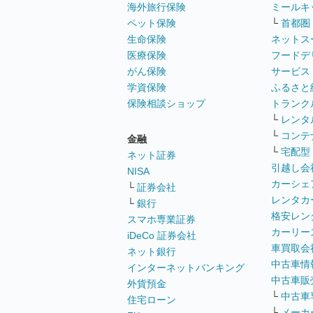
海外旅行保険
ミールキ
ペット保険
└
首都圏
生命保険
ネットス
医療保険
フードデ
がん保険
サービス
学資保険
ふるさと
保険相談ショップ
トランク
└
レンタ
└
コンテ
金融
└
宅配型
ネット証券
引越し会
NISA
カーシェ
└
証券会社
レンタカ
└
銀行
格安レン
スマホ専業証券
カーリー
iDeCo 証券会社
車買取会
ネット銀行
中古車情
インターネットバンキング
中古車販
外貨預金
└
中古車
住宅ローン
└
メーカ