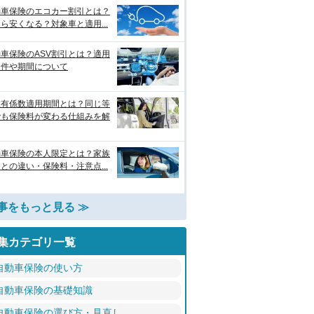
動車保険のエコカー割引とは？
ら安くなる？対象車と適用...
車保険のASV割引とは？適用
条件や期間について
故有係数適用期間とは？同じ等
でも保険料が変わる仕組みを解
動車保険の本人限定とは？家族
との違い・保険料・注意点...
事をもっと見る ≫
集カテゴリ一覧
自動車保険の使い方
自動車保険の基礎知識
自動車保険の選び方・見直し