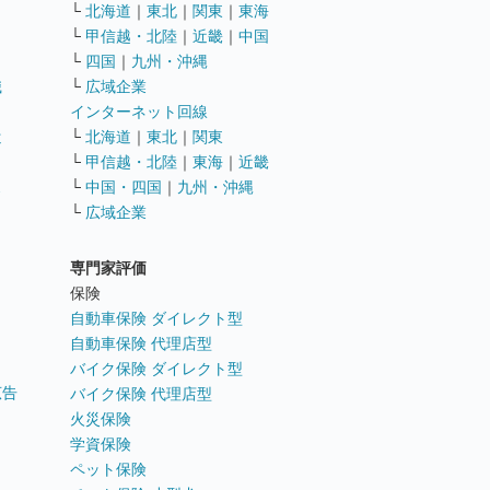
└
北海道
｜
東北
｜
関東
｜
東海
└
甲信越・北陸
｜
近畿
｜
中国
└
四国
｜
九州・沖縄
職
└
広域企業
インターネット回線
遣
└
北海道
｜
東北
｜
関東
└
甲信越・北陸
｜
東海
｜
近畿
ス
└
中国・四国
｜
九州・沖縄
└
広域企業
専門家評価
ト
保険
自動車保険 ダイレクト型
自動車保険 代理店型
バイク保険 ダイレクト型
広告
バイク保険 代理店型
火災保険
学資保険
ペット保険