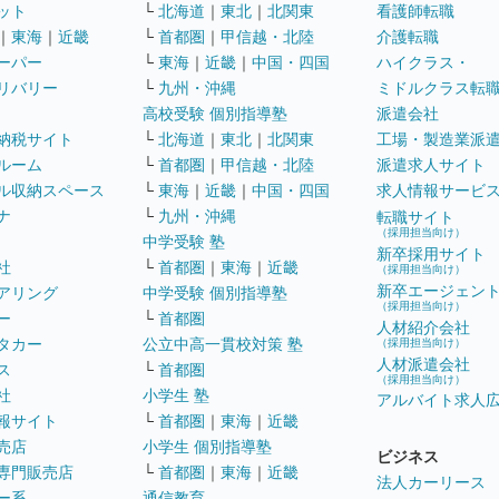
ット
└
北海道
｜
東北
｜
北関東
看護師転職
｜
東海
｜
近畿
└
首都圏
｜
甲信越・北陸
介護転職
ーパー
└
東海
｜
近畿
｜
中国・四国
ハイクラス・
リバリー
└
九州・沖縄
ミドルクラス転
高校受験 個別指導塾
派遣会社
納税サイト
└
北海道
｜
東北
｜
北関東
工場・製造業派
ルーム
└
首都圏
｜
甲信越・北陸
派遣求人サイト
ル収納スペース
└
東海
｜
近畿
｜
中国・四国
求人情報サービ
ナ
└
九州・沖縄
転職サイト
（採用担当向け）
中学受験 塾
新卒採用サイト
社
└
首都圏
｜
東海
｜
近畿
（採用担当向け）
新卒エージェン
アリング
中学受験 個別指導塾
（採用担当向け）
ー
└
首都圏
人材紹介会社
タカー
公立中高一貫校対策 塾
（採用担当向け）
人材派遣会社
ス
└
首都圏
（採用担当向け）
社
小学生 塾
アルバイト求人
報サイト
└
首都圏
｜
東海
｜
近畿
売店
小学生 個別指導塾
ビジネス
専門販売店
└
首都圏
｜
東海
｜
近畿
法人カーリース
ー系
通信教育