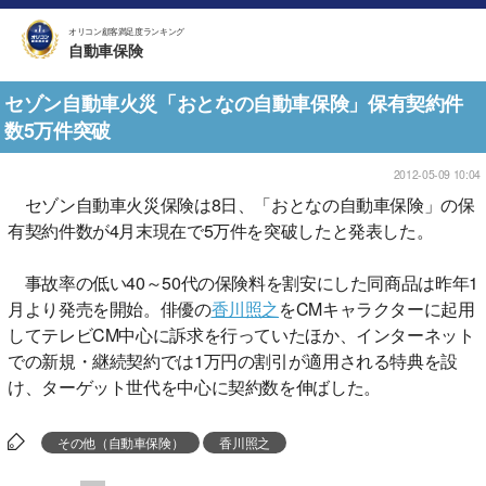
オリコン顧客満足度ランキング
自動車保険
セゾン自動車火災「おとなの自動車保険」保有契約件
数5万件突破
2012-05-09 10:04
セゾン自動車火災保険は8日、「おとなの自動車保険」の保
有契約件数が4月末現在で5万件を突破したと発表した。
事故率の低い40～50代の保険料を割安にした同商品は昨年1
月より発売を開始。俳優の
香川照之
をCMキャラクターに起用
してテレビCM中心に訴求を行っていたほか、インターネット
での新規・継続契約では1万円の割引が適用される特典を設
け、ターゲット世代を中心に契約数を伸ばした。
その他（自動車保険）
香川照之