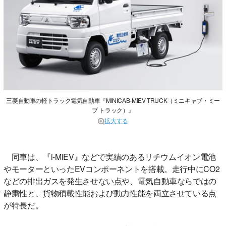
三菱自動車の軽トラック電気自動車『MINICAB-MiEV TRUCK（ミニキャブ・ミー
ブ トラック）』
拡大する
同車は、『i-MiEV』などで実績のあるリチウムイオン電池
やモーターといったEVコンポーネントを搭載。走行中にCO2
などの排出ガスを発生させない点や、電気自動車ならではの
静粛性と、貨物積載性能および動力性能を両立させている点
が特長だ。