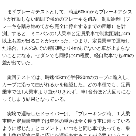
まずブレーキテストとして、時速60kmからブレーキアシス
トが作動しない範囲で強めのブレーキを踏み、制動距離（ブ
レーキを踏み始めてから完全に停止するまでの距離）を計
測。すると、ミニバンの1人乗車と定員乗車で制動距離は4m
以上も差が出ることがわかった。つまり、定員乗車で運転し
た場合、1人のみでの運転時より4m先でないと車が止まらな
いことになる。セダンでも同様に4m程度、軽自動車でも2mの
差が出ていた。
旋回テストでは、時速45kmで半径20mのカーブに進入し、
カーブに沿って曲がれるかを確認した。どの車種でも、定員
乗車では1人乗車より曲がりきれず、車1台分ほど大回りにな
ってしまう結果となっている。
実験で運転したドライバーは、「ブレーキング時、１人乗
車時と定員乗車時では車体の重さは全く違う車に乗っている
ように感じた」とコメント。いつもと同じ車であっても、乗
車人数や荷物の量に応じた運転をすることが必要ということ