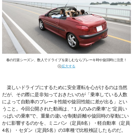
春の行楽シーズン、数人でドライブを楽しむならブレーキ時や旋回時に注意！
拡大する
楽しいドライブにするために安全運転を心がけるのは当然
だが、その際に是非知っておきたいのが「乗車している人数
によって自動車のブレーキ性能や旋回性能に差が出る」とい
うこと。今回公開された動画は、“１人のみの乗車”と“定員い
っぱいの乗車”で、重量の違いが制動距離や旋回時の挙動にい
かに影響するのかを、ミニバン（定員8名）・軽自動車（定員
4名）・セダン（定員5名）の3車種で比較検証したものだ。