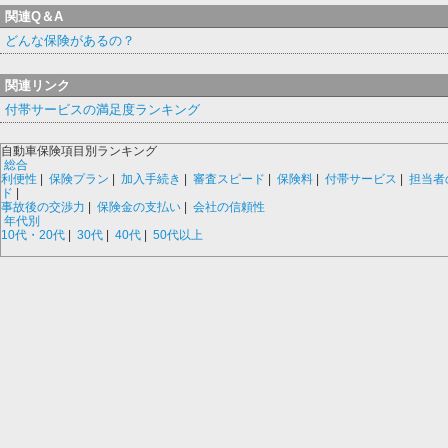
関連Q＆A
どんな保険があるの？
関連リンク
付帯サービスの満足度ランキング
自動車保険項目別ランキング
総合
利便性
|
保険プラン
|
加入手続き
|
審査スピード
|
保険料
|
付帯サービス
|
担当者
ド
|
事故後の交渉力
|
保険金の支払い
|
会社の信頼性
年代別
10代・20代
|
30代
|
40代
|
50代以上