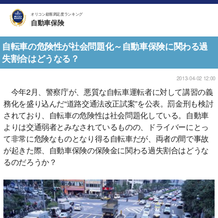
オリコン顧客満足度ランキング
自動車保険
自転車の危険性が社会問題化～自動車保険に関わる過
失割合はどうなる？
2013-04-02 12:00
今年2月、警察庁が、悪質な自転車運転者に対して講習の義
務化を盛り込んだ“道路交通法改正試案”を公表。罰金刑も検討
されており、自転車の危険性は社会問題化している。自動車
よりは交通弱者とみなされているものの、ドライバーにとっ
て非常に危険なものとなり得る自転車だが、両者の間で事故
が起きた際、自動車保険の保険金に関わる過失割合はどうな
るのだろうか？