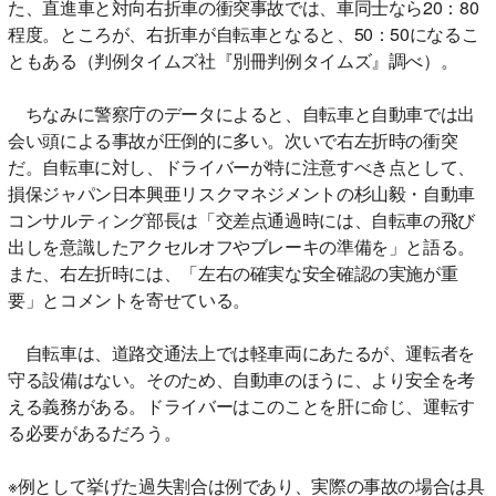
た、直進車と対向右折車の衝突事故では、車同士なら20：80
程度。ところが、右折車が自転車となると、50：50になるこ
ともある（判例タイムズ社『別冊判例タイムズ』調べ）。
ちなみに警察庁のデータによると、自転車と自動車では出
会い頭による事故が圧倒的に多い。次いで右左折時の衝突
だ。自転車に対し、ドライバーが特に注意すべき点として、
損保ジャパン日本興亜リスクマネジメントの杉山毅・自動車
コンサルティング部長は「交差点通過時には、自転車の飛び
出しを意識したアクセルオフやブレーキの準備を」と語る。
また、右左折時には、「左右の確実な安全確認の実施が重
要」とコメントを寄せている。
自転車は、道路交通法上では軽車両にあたるが、運転者を
守る設備はない。そのため、自動車のほうに、より安全を考
える義務がある。ドライバーはこのことを肝に命じ、運転す
る必要があるだろう。
※例として挙げた過失割合は例であり、実際の事故の場合は具