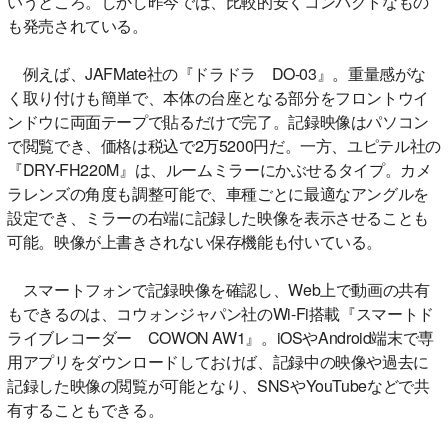
いうところ。しかし昨今では、比較的安くコンパクトなもの
も発売されている。
例えば、JAFMate社の『ドラドラ DO-03』。重量感がな
く取り付けも簡単で、本体の台座となる部分をフロントウイ
ンドウに両面テープで貼るだけで完了。記録映像はパソコン
で閲覧でき、価格は税込で2万5200円だ。一方、ユピテル社の
『DRY-FH220M』は、ルームミラーにかぶせるタイプ。カメ
ラレンズの角度も調整可能で、車種ごとに最適なアングルを
設定でき、ミラーの右端に記録した映像を表示させることも
可能。映像が上書きされない保存機能も付いている。
スマートフォンで記録映像を確認し、Web上で動画の共有
もできるのは、コウォンジャパン社のWi-Fi搭載『スマートド
ライブレコーダー COWON AW1』。iOSやAndroid端末で専
用アプリをダウンロードしておけば、記録中の映像や過去に
記録した映像の閲覧が可能となり、SNSやYouTubeなどで共
有することもできる。