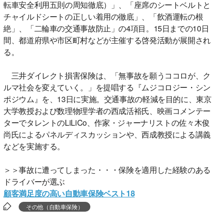
転車安全利用五則の周知徹底）」、「座席のシートベルトと
チャイルドシートの正しい着用の徹底」、「飲酒運転の根
絶」、「二輪車の交通事故防止」の4項目。15日までの10日
間、都道府県や市区町村などが主催する啓発活動が展開され
る。
三井ダイレクト損害保険は、「無事故を願うココロが、ク
ルマ社会を変えていく。」を提唱する『ムジコロジー・シン
ポジウム』を、13日に実施。交通事故の軽減を目的に、東京
大学教授および数理物理学者の西成活裕氏、映画コメンテー
ターでタレントのLiLiCo、作家・ジャーナリストの佐々木俊
尚氏によるパネルディスカッションや、西成教授による講義
などを実施する。
＞＞事故に遭ってしまった・・・保険を適用した経験のある
ドライバーが選ぶ
顧客満足度の高い自動車保険ベスト18
その他（自動車保険）