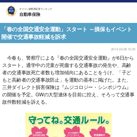
オリコン顧客満足度ランキング
自動車保険
「春の全国交通安全運動」スタート ～損保もイベント
開催で交通事故軽減を訴求
2014-04-06 10:00
今春も、警察庁による『春の全国交通安全運動』が6日から
スタート。通学中の児童が死傷する交通事故の発生や、高齢
者の交通事故死亡者数も増加傾向にあることをうけ、「子ど
もと高齢者の交通事故防止」を運動の基本に掲げた。また、
三井ダイレクト損害保険は『ムジコロジー・シンポジウム』
の開催を予定。GWの大型連休を目前に控え、そろって交通事
故件数軽減を訴える。