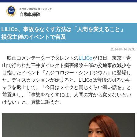
オリコン顧客満足度ランキング
自動車保険
LiLiCo、事故をなくす方法は「人間を変えること」
損保主催のイベントで言及
2014-04-14 09:30
映画コメンテーターでタレントの
LiLiCo
が13日、東京・青
山で行われた三井ダイレクト損害保険主催の交通事故減少を
目指したイベント『ムジコロジー・シンポジウム』に登場し
た。ディスカッションが始まると、LiLiCoは普段の明るいキ
ャラを返上して、「今日はメイクと同じくらい濃い話を」と
前置きし、「事故をなくすには、人間の方から変えないとい
けない」と、真摯に訴えた。