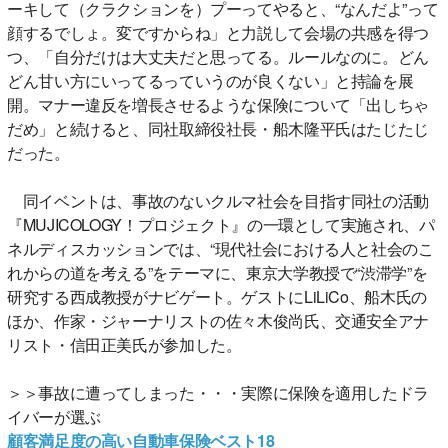
ーキして（クラクションを）プーってやると、“なんだよ”って
顔するでしょ。変ですからね」と力説して会場の共感を得つ
つ、「自分だけは大丈夫だと思ってる。ルールなのに。どん
どん甘い方にいってるっていうのが良くない」と持論を展
開。マナー違反を増長させるような保険について「出しちゃ
だめ」と続けると、同社取締役社長・船木隆平氏はたじたじ
だった。
同イベントは、事故のないクルマ社会を目指す同社の活動
『MUJICOLOGY！プロジェクト』の一環として実施され、パ
ネルディスカッションでは、“現代社会における人と社会のこ
れからの道を考える”をテーマに、東京大学教授で“渋滞学”を
研究する西成教授がナビゲート。ゲストにLiLiCo、船木氏の
ほか、作家・ジャーナリストの佐々木俊尚氏、交通安全アナ
リスト・信田正美氏が参加した。
＞＞事故に遭ってしまった・・・実際に保険を適用したドラ
イバーが選ぶ
顧客満足度の高い自動車保険ベスト18