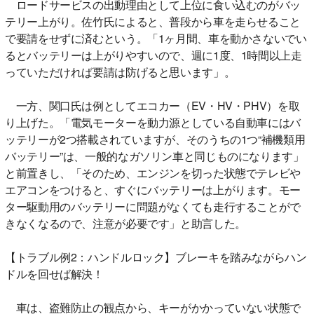
ロードサービスの出動理由として上位に食い込むのがバッ
テリー上がり。佐竹氏によると、普段から車を走らせること
で要請をせずに済むという。「1ヶ月間、車を動かさないでい
るとバッテリーは上がりやすいので、週に1度、1時間以上走
っていただければ要請は防げると思います」。
一方、関口氏は例としてエコカー（EV・HV・PHV）を取
り上げた。「電気モーターを動力源としている自動車にはバ
ッテリーが2つ搭載されていますが、そのうちの1つ“補機類用
バッテリー”は、一般的なガソリン車と同じものになります」
と前置きし、「そのため、エンジンを切った状態でテレビや
エアコンをつけると、すぐにバッテリーは上がります。モー
ター駆動用のバッテリーに問題がなくても走行することがで
きなくなるので、注意が必要です」と助言した。
【トラブル例2：ハンドルロック】ブレーキを踏みながらハン
ドルを回せば解決！
車は、盗難防止の観点から、キーがかかっていない状態で