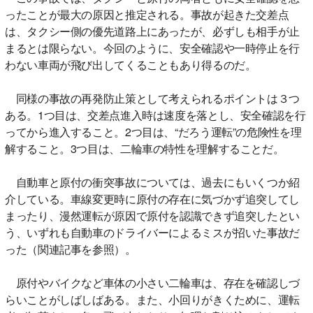
ったことが最大の原因と推定される。事故が起きた交差点
は、タクシー側の優先道路上にあったが、必ずしも相手が止
まるとは限らない。今回のように、安全確認や一時停止を行
わない車両が飛び出してくることもあり得るのだ。
同様の事故の再発防止策として考えられるポイントは３つ
ある。1つ目は、交差点進入時は速度を落とし、安全確認を行
ってから進入すること。2つ目は、“だろう運転”の危険性を理
解すること。3つ目は、二輪車の特性を理解することだ。
自動車と原付の衝突事故については、過去にもいくつか紹
介している。車線変更時に原付の存在に気づかず追突してし
まったり、漫然運転が原因で原付を認識できず追突したとい
う、いずれも自動車のドライバーによるミスが招いた事故だ
った（関連記事を参照）。
原付やバイクなど車体の小さい二輪車は、存在を確認しづ
らいことがしばしばある。また、小回りがきくために、運転