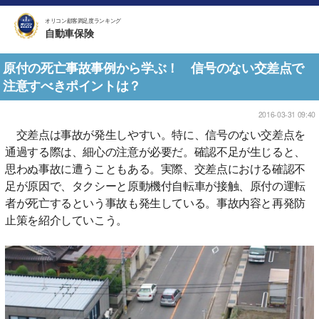
オリコン顧客満足度ランキング
自動車保険
原付の死亡事故事例から学ぶ！ 信号のない交差点で
注意すべきポイントは？
2016-03-31 09:40
交差点は事故が発生しやすい。特に、信号のない交差点を
通過する際は、細心の注意が必要だ。確認不足が生じると、
思わぬ事故に遭うこともある。実際、交差点における確認不
足が原因で、タクシーと原動機付自転車が接触、原付の運転
者が死亡するという事故も発生している。事故内容と再発防
止策を紹介していこう。