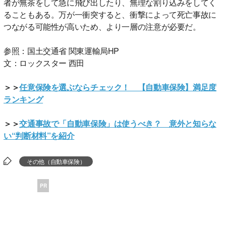
者が無茶をして急に飛び出したり、無理な割り込みをしてく
ることもある。万が一衝突すると、衝撃によって死亡事故に
つながる可能性が高いため、より一層の注意が必要だ。
参照：国土交通省 関東運輸局HP
文：ロックスター 西田
＞＞
任意保険を選ぶならチェック！ 【自動車保険】満足度
ランキング
＞＞
交通事故で「自動車保険」は使うべき？ 意外と知らな
い“判断材料”を紹介
その他（自動車保険）
PR