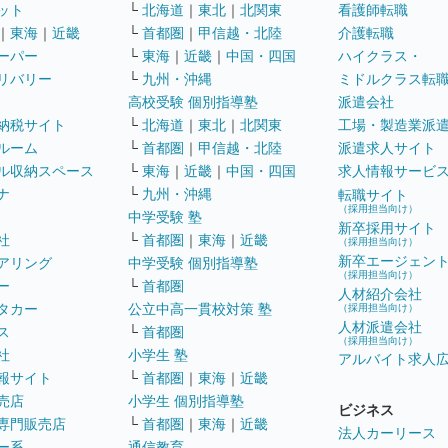
ット
└
北海道
｜
東北
｜
北関東
看護師転職
｜
東海
｜
近畿
└
首都圏
｜
甲信越・北陸
介護転職
ーパー
└
東海
｜
近畿
｜
中国・四国
ハイクラス・
リバリー
└
九州・沖縄
ミドルクラス転
高校受験 個別指導塾
派遣会社
納税サイト
└
北海道
｜
東北
｜
北関東
工場・製造業派
ルーム
└
首都圏
｜
甲信越・北陸
派遣求人サイト
ル収納スペース
└
東海
｜
近畿
｜
中国・四国
求人情報サービ
ナ
└
九州・沖縄
転職サイト
（採用担当向け）
中学受験 塾
新卒採用サイト
社
└
首都圏
｜
東海
｜
近畿
（採用担当向け）
新卒エージェン
アリング
中学受験 個別指導塾
（採用担当向け）
ー
└
首都圏
人材紹介会社
タカー
公立中高一貫校対策 塾
（採用担当向け）
人材派遣会社
ス
└
首都圏
（採用担当向け）
社
小学生 塾
アルバイト求人
報サイト
└
首都圏
｜
東海
｜
近畿
売店
小学生 個別指導塾
ビジネス
専門販売店
└
首都圏
｜
東海
｜
近畿
法人カーリース
ー系
通信教育