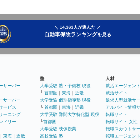
＼ 14,363人が選んだ ／
自動車保険ランキング
を見る
塾
人材
ーサーバー
大学受験 塾・予備校 現役
就活エージェン
└
首都圏
｜
東海
｜
近畿
就活サイト
ーサーバー
大学受験 個別指導塾 現役
逆求人型就活サ
サービス
└
首都圏
｜
東海
｜
近畿
アルバイト情報
リーニング
大学受験 難関大学特化型 現役
転職サイト
ンドリー
└
首都圏
転職サイト 女性
大学受験 映像授業
転職スカウトサ
｜
東海
｜
近畿
高校受験 塾
転職エージェン