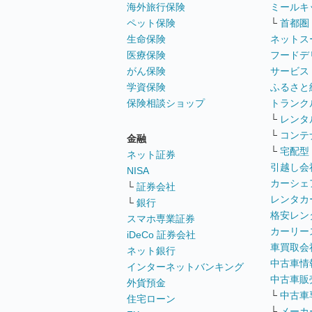
海外旅行保険
ミールキ
ペット保険
└
首都圏
生命保険
ネットス
医療保険
フードデ
がん保険
サービス
学資保険
ふるさと
保険相談ショップ
トランク
└
レンタ
└
コンテ
金融
└
宅配型
ネット証券
引越し会
NISA
カーシェ
└
証券会社
レンタカ
└
銀行
格安レン
スマホ専業証券
カーリー
iDeCo 証券会社
車買取会
ネット銀行
中古車情
インターネットバンキング
中古車販
外貨預金
└
中古車
住宅ローン
└
メーカ