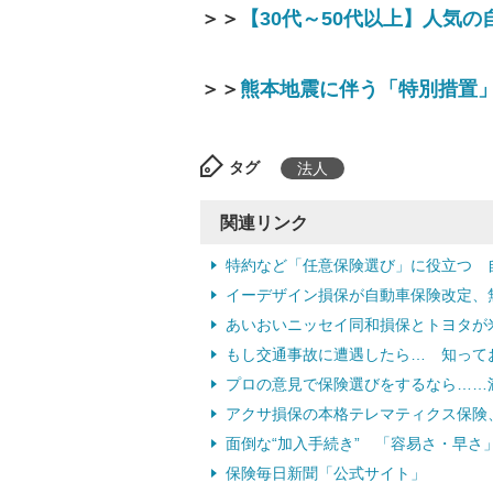
＞＞
【30代～50代以上】人気
＞＞
熊本地震に伴う「特別措置
タグ
法人
関連リンク
特約など「任意保険選び」に役立つ 
イーデザイン損保が自動車保険改定、
あいおいニッセイ同和損保とトヨタが
もし交通事故に遭遇したら… 知って
プロの意見で保険選びをするなら……
アクサ損保の本格テレマティクス保険、
面倒な“加入手続き” 「容易さ・早さ
保険毎日新聞「公式サイト」