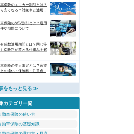
動車保険のエコカー割引とは？
ら安くなる？対象車と適用...
車保険のASV割引とは？適用
条件や期間について
故有係数適用期間とは？同じ等
でも保険料が変わる仕組みを解
動車保険の本人限定とは？家族
との違い・保険料・注意点...
事をもっと見る ≫
集カテゴリ一覧
自動車保険の使い方
自動車保険の基礎知識
自動車保険の選び方・見直し