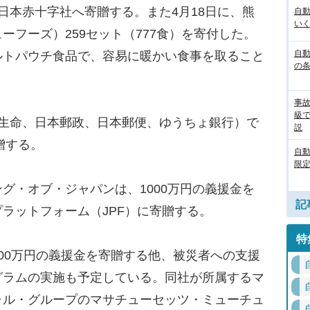
本赤十字社へ寄贈する。また4月18日に、熊
自
いく
ーフーズ）259セット（777食）を寄付した。
自動
ルトパウチ食品で、容易に暖かい食事を取ること
の
事
級
生命、日本郵政、日本郵便、ゆうちょ銀行）で
説
贈する。
自
限定
・オブ・ジャパンは、1000万円の義援金を
記
ラットフォーム（JPF）に寄贈する。
特
00万円の義援金を寄贈する他、被災者への支援
グラムの実施も予定している。同社が所属するマ
ャル・グループのマサチューセッツ・ミューチュ