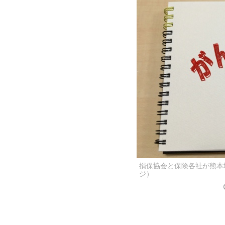
損保協会と保険各社が熊本
ジ）