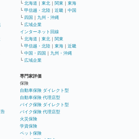
└
北海道
｜
東北
｜
関東
｜
東海
└
甲信越・北陸
｜
近畿
｜
中国
└
四国
｜
九州・沖縄
職
└
広域企業
インターネット回線
遣
└
北海道
｜
東北
｜
関東
└
甲信越・北陸
｜
東海
｜
近畿
ス
└
中国・四国
｜
九州・沖縄
└
広域企業
専門家評価
ト
保険
自動車保険 ダイレクト型
自動車保険 代理店型
バイク保険 ダイレクト型
広告
バイク保険 代理店型
火災保険
学資保険
ペット保険