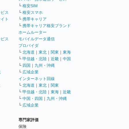
└
格安SIM
ービス
└
格安スマホ
サイト
└
携帯キャリア
└
携帯キャリア格安ブランド
ホームルーター
ービス
モバイルデータ通信
ト
プロバイダ
└
北海道
｜
東北
｜
関東
｜
東海
└
甲信越・北陸
｜
近畿
｜
中国
└
四国
｜
九州・沖縄
職
└
広域企業
インターネット回線
遣
└
北海道
｜
東北
｜
関東
└
甲信越・北陸
｜
東海
｜
近畿
ス
└
中国・四国
｜
九州・沖縄
└
広域企業
専門家評価
ト
保険