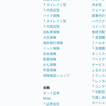
└
ダイレクト型
浄水型
└
代理店型
ウォータ
バイク保険
家事代行
└
ダイレクト型
ハウスク
└
代理店型
コインラ
自転車保険
食材宅配
火災保険
└
首都圏
海外旅行保険
ミールキ
ペット保険
└
首都圏
生命保険
ネットス
医療保険
フードデ
がん保険
サービス
学資保険
ふるさと
保険相談ショップ
トランク
└
レンタ
└
コンテ
金融
└
宅配型
ネット証券
引越し会
NISA
カーシェ
└
証券会社