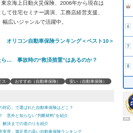
東京海上日動火災保険、2006年から現在は
として住宅セミナー講演、工務店経営支援、
、幅広いジャンルで活躍中。
 オリコン自動車保険ランキング＜ベスト10＞
ら… 事故時の“救済措置”はあるのか？
ビス
おすすめ（自動車保険）
安い（自動車保険）
の対応」で選ばれた自動車保険はどこ？
 意外と知らない“判断材料”を紹介
PR
 解決までの道のりを紹介
充実度」満足度の高い自動車保険ランキング