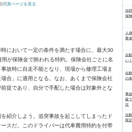
写真ページを見る
自
保
人
乗者
時において一定の条件を満たす場合に、最大30
自
費用が保険金で賄われる特約。保険会社ごとに名
いく
「事故時に自走不能となり、現場から修理工場ま
自動
た場合」に適用となる。なお、あくまで保険会社
の
が前提であり、自分で手配した場合は対象外とな
事
。
級
説
自
を紹介しよう。追突事故を起こしてしまったド
限定
ケースだ。このドライバーは代車費用特約を付帯