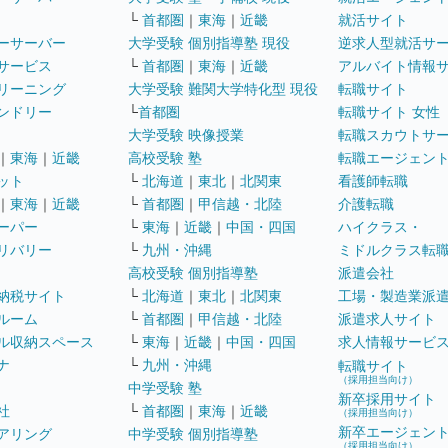
└
首都圏
｜
東海
｜
近畿
就活サイト
ーサーバー
大学受験 個別指導塾 現役
逆求人型就活サ
サービス
└
首都圏
｜
東海
｜
近畿
アルバイト情報
リーニング
大学受験 難関大学特化型 現役
転職サイト
ンドリー
└
首都圏
転職サイト 女性
大学受験 映像授業
転職スカウトサ
｜
東海
｜
近畿
高校受験 塾
転職エージェン
ット
└
北海道
｜
東北
｜
北関東
看護師転職
｜
東海
｜
近畿
└
首都圏
｜
甲信越・北陸
介護転職
ーパー
└
東海
｜
近畿
｜
中国・四国
ハイクラス・
リバリー
└
九州・沖縄
ミドルクラス転
高校受験 個別指導塾
派遣会社
納税サイト
└
北海道
｜
東北
｜
北関東
工場・製造業派
ルーム
└
首都圏
｜
甲信越・北陸
派遣求人サイト
ル収納スペース
└
東海
｜
近畿
｜
中国・四国
求人情報サービ
ナ
└
九州・沖縄
転職サイト
（採用担当向け）
中学受験 塾
新卒採用サイト
社
└
首都圏
｜
東海
｜
近畿
（採用担当向け）
新卒エージェン
アリング
中学受験 個別指導塾
（採用担当向け）