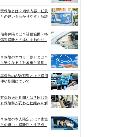
賠責保険とは？補償内容・任意
険との違いをわかりやすく解説
身傷害保険とは？補償範囲・搭
傷害保険との違いをわかり...
動車保険のエコカー割引とは？
ら安くなる？対象車と適用...
車保険のASV割引とは？適用
条件や期間について
故有係数適用期間とは？同じ等
でも保険料が変わる仕組みを解
動車保険の本人限定とは？家族
との違い・保険料・注意点...