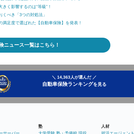
きく影響するのは“等級”！
おくべき「3つの対処法」
の満足度で選ばれた【自動車保険】を発表！
険ニュース一覧はこちら！
＼ 14,363人が選んだ ／
自動車保険ランキング
を見る
塾
人材
ーサーバー
大学受験 塾・予備校 現役
就活エージェン