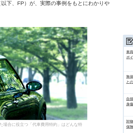
以下、FP）が、実際の事例をもとにわかりや
車
ポ
無
との
自
身
対
た場合に役立つ「代車費用特約」はどんな特
保