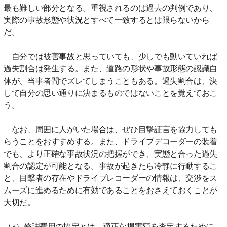
最も難しい部分となる。重視されるのは過去の判例であり、
実際の事故形態や状況とすべて一致するとは限らないから
だ。
自分では被害事故と思っていても、少しでも動いていれば
過失割合は発生する。また、道路の形状や事故形態の認識自
体が、当事者間でズレてしまうこともある。過失割合は、決
して自分の思い通りに決まるものではないことを覚えておこ
う。
なお、周囲に人がいた場合は、ぜひ目撃証言を協力しても
らうことをおすすめする。また、ドライブデコーダーの装着
でも、より正確な事故状況の把握ができ、実態と合った過失
割合の認定が可能となる。事故が起きたら冷静に行動するこ
と、目撃者の存在やドライブレコーダーの情報は、交渉をス
ムーズに進めるために有効であることをおさえておくことが
大切だ。
（※）修理費用の協定とは、適正な損害額を査定するために、