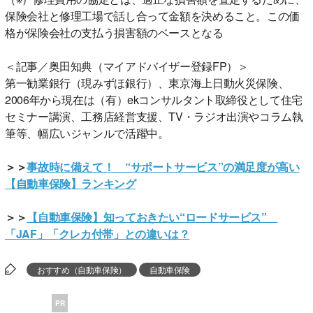
保険会社と修理工場で話し合って金額を決めること。この価
格が保険会社の支払う損害額のベースとなる
＜記事／奥田知典（マイアドバイザー登録FP）＞
第一勧業銀行（現みずほ銀行）、東京海上日動火災保険、
2006年から現在は（有）ekコンサルタント取締役として住宅
セミナー講演、工務店経営支援、TV・ラジオ出演やコラム執
筆等、幅広いジャンルで活躍中。
＞＞
事故時に備えて！ “サポートサービス”の満足度が高い
【自動車保険】ランキング
＞＞
【自動車保険】知っておきたい“ロードサービス”
「JAF」「クレカ付帯」との違いは？
おすすめ（自動車保険）
自動車保険
PR