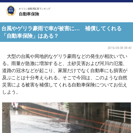
オリコン顧客満足度ランキング
自動車保険
台風やゲリラ豪雨で車が被害に… 補償してくれる
「自動車保険」はある？
2016-09-08 09:40
大型の台風や局地的なゲリラ豪雨などの発生が相次いでい
る。雨量が急激に増加すると、土砂災害および河川の氾濫、
道路の冠水などが起こり、家屋だけでなく自動車にも損害が
及ぶことは十分考えられる。そこで今回は、このような自然
災害による被害を補償してくれる自動車保険についてお伝え
しよう。