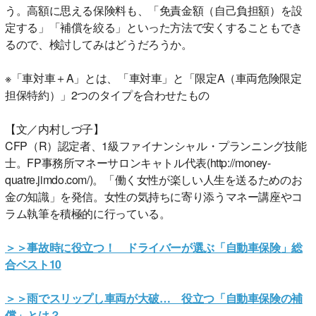
う。高額に思える保険料も、「免責金額（自己負担額）を設
定する」「補償を絞る」といった方法で安くすることもでき
るので、検討してみはどうだろうか。
※「車対車＋A」とは、「車対車」と「限定A（車両危険限定
担保特約）」2つのタイプを合わせたもの
【文／内村しづ子】
CFP（R）認定者、1級ファイナンシャル・プランニング技能
士。FP事務所マネーサロンキャトル代表(http://money-
quatre.jimdo.com/)。「働く女性が楽しい人生を送るためのお
金の知識」を発信。女性の気持ちに寄り添うマネー講座やコ
ラム執筆を積極的に行っている。
＞＞事故時に役立つ！ ドライバーが選ぶ「自動車保険」総
合ベスト10
＞＞雨でスリップし車両が大破… 役立つ「自動車保険の補
償」とは？