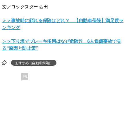
文／ロックスター 西田
＞＞事故時に頼れる保険はどれ？ 【自動車保険】満足度ラ
ンキング
＞＞下り坂でブレーキ多用はなぜ危険!? 6人負傷事故で見
る“原因と防止策”
おすすめ（自動車保険）
PR