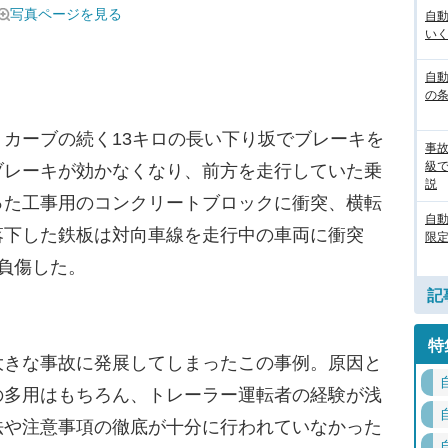
写真ページを見る
自
いく
自動
の
カーブの続く13キロの長い下り坂でブレーキを
事
級
ブレーキが効かなくなり、前方を走行していた乗
説
った工事用のコンクリートブロックに衝突、横転
自
落下した鉄板は対向車線を走行中の車両に衝突
限定
負傷した。
記
特
きな事故に発展してしまったこの事例。原因と
の多用はもちろん、トレーラー運転者の経験が浅
法や注意事項の徹底が十分に行われていなかった