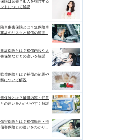
両保険は必要？加入を検討する
イントについて解説
保険車傷害保険とは？無保険車
事故のリスクと補償の範囲...
損事故保険とは？補償内容や人
傷害保険などとの違いを解説
物賠償保険とは？補償の範囲や
険料について解説
賠責保険とは？補償内容・任意
険との違いをわかりやすく解説
身傷害保険とは？補償範囲・搭
傷害保険との違いをわかり...