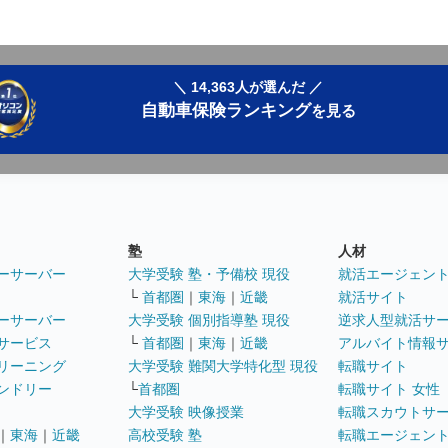
＼ 14,363人が選んだ ／
自動車保険ランキング
を見る
塾
人材
ーサーバー
大学受験 塾・予備校 現役
就活エージェン
└
首都圏
｜
東海
｜
近畿
就活サイト
ーサーバー
大学受験 個別指導塾 現役
逆求人型就活サ
サービス
└
首都圏
｜
東海
｜
近畿
アルバイト情報
リーニング
大学受験 難関大学特化型 現役
転職サイト
ンドリー
└
首都圏
転職サイト 女性
大学受験 映像授業
転職スカウトサ
｜
東海
｜
近畿
高校受験 塾
転職エージェン