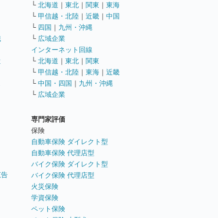
└
北海道
｜
東北
｜
関東
｜
東海
└
甲信越・北陸
｜
近畿
｜
中国
└
四国
｜
九州・沖縄
職
└
広域企業
インターネット回線
遣
└
北海道
｜
東北
｜
関東
└
甲信越・北陸
｜
東海
｜
近畿
ス
└
中国・四国
｜
九州・沖縄
└
広域企業
専門家評価
ト
保険
自動車保険 ダイレクト型
自動車保険 代理店型
バイク保険 ダイレクト型
広告
バイク保険 代理店型
火災保険
学資保険
ペット保険