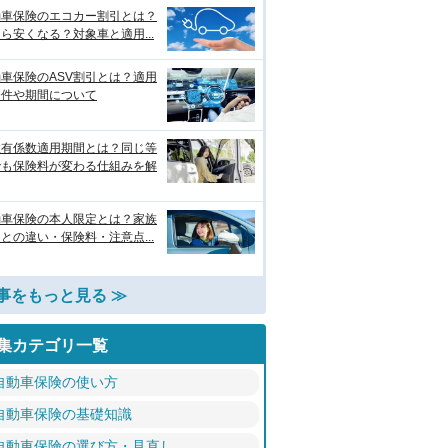
動車保険のエコカー割引とは？
ら安くなる？対象車と適用...
車保険のASV割引とは？適用
条件や期間について
故有係数適用期間とは？同じ等
でも保険料が変わる仕組みを解
動車保険の本人限定とは？家族
との違い・保険料・注意点...
事をもっと見る ≫
集カテゴリ一覧
自動車保険の使い方
自動車保険の基礎知識
自動車保険の選び方・見直し