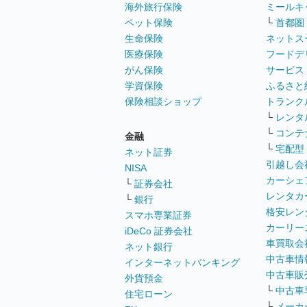
海外旅行保険
ミールキ
ペット保険
└
首都圏
生命保険
ネットス
医療保険
フードデ
がん保険
サービス
学資保険
ふるさと
保険相談ショップ
トランク
└
レンタ
└
コンテ
金融
└
宅配型
ネット証券
引越し会
NISA
カーシェ
└
証券会社
レンタカ
└
銀行
格安レン
スマホ専業証券
カーリー
iDeCo 証券会社
車買取会
ネット銀行
中古車情
インターネットバンキング
中古車販
外貨預金
└
中古車
住宅ローン
└
メーカ