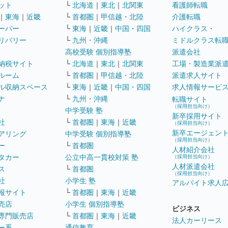
ット
└
北海道
｜
東北
｜
北関東
看護師転職
｜
東海
｜
近畿
└
首都圏
｜
甲信越・北陸
介護転職
ーパー
└
東海
｜
近畿
｜
中国・四国
ハイクラス・
リバリー
└
九州・沖縄
ミドルクラス転
高校受験 個別指導塾
派遣会社
納税サイト
└
北海道
｜
東北
｜
北関東
工場・製造業派
ルーム
└
首都圏
｜
甲信越・北陸
派遣求人サイト
ル収納スペース
└
東海
｜
近畿
｜
中国・四国
求人情報サービ
ナ
└
九州・沖縄
転職サイト
（採用担当向け）
中学受験 塾
新卒採用サイト
社
└
首都圏
｜
東海
｜
近畿
（採用担当向け）
新卒エージェン
アリング
中学受験 個別指導塾
（採用担当向け）
ー
└
首都圏
人材紹介会社
タカー
公立中高一貫校対策 塾
（採用担当向け）
人材派遣会社
ス
└
首都圏
（採用担当向け）
社
小学生 塾
アルバイト求人
報サイト
└
首都圏
｜
東海
｜
近畿
売店
小学生 個別指導塾
ビジネス
専門販売店
└
首都圏
｜
東海
｜
近畿
法人カーリース
ー系
通信教育