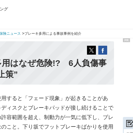
ング
>
保険ニュース
ブレーキ多用による事故事例を紹介
PR
用はなぜ危険!? 6人負傷事
止策”
用すると「フェード現象」が起きることがあ
キディスクとブレーキパッドが接し続けることで
の許容範囲を超え、制動力が一気に低下し、ブレ
象のこと。下り坂でフットブレーキばかりを使用