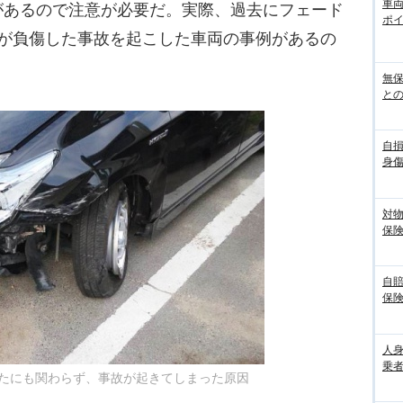
車
があるので注意が必要だ。実際、過去にフェード
ポ
人が負傷した事故を起こした車両の事例があるの
無
との
自
身
対
保
自
保
人
乗者
たにも関わらず、事故が起きてしまった原因