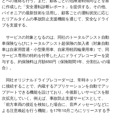
どへの連絡も行う。また、顧客ごとの危険運転傾向などを基
に作成した「安全運転診断レポート」を提供する。その他、
パイオニアの最新技術を活用し、顧客ごとの運転状況に応じ
たリアルタイムの事故防止支援機能を通じて、安全なドライ
ブを支援する。
サービスの対象となるのは、同社のトータルアシスト自動
車保険ならびにトータルアシスト超保険の加入者（対象自動
車は自家用普通・小型乗用車、自家用軽四輪乗用車）で、同
サービス専用の特約を付帯した人にドライブレコーダーを貸
与する。約保険料は月額650円（保険期間1年、分割払いの場
合）。
同社オリジナルドライブレコーダーは、常時ネットワーク
に接続することで、内蔵するアプリケーションを自動でアッ
プデートできる機能を設けており、今後新しいサービスを順
次拡充していく。例えば、事故防止支援サービスとして、
「前方車両の接近を検知した場合に、音声メッセージなどに
よる注意喚起を行う機能」を17年10月ごろにリリースする予