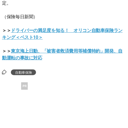
定。
（保険毎日新聞）
＞＞
ドライバーの満足度を知る！ オリコン自動車保険ラン
キング＜ベスト10＞
＞＞
東京海上日動、「被害者救済費用等補償特約」開発、自
動運転の事故に対応
自動車保険
PR