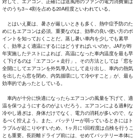
対して、エアコン、正確には送風用のファンの電力消費量は
そのうち3～4割を占める20A程度といわれている。
とはいえ夏は、暑さが厳しいときも多く、熱中症予防のた
めにもエアコンは必須。重要なのは、効率の良い使い方のポ
イントを知っておくことだ。蒸し暑い車内を少しでも素早
く、効率よく適温にするにはどうすればいいのか。JAFが昨
年実施したテストによれば、高温になった車内温度を最も早
く下げるのは「エアコン＋走行」。その方法としては「窓を
全開にしてエアコンを外気導入にして走り出し、車内の熱気
を出したら窓を閉め、内気循環にして冷やすこと」が、最も
効率的であったとしている。
車内が十分に快適になったらエアコンの風量を下げて、適
温を保つようにするのがよいだろう。エアコンによる過剰な
冷やし過ぎは、身体だけでなく、電力の消耗が多いので、な
るべく控えよう。また、バッテリーが弱っているときにはト
ラブルが起こりやすいため、1ヶ月に1回程度は点検を行うこ
とも重要。長距離ドライブ前には、せめてバッテリー本体に